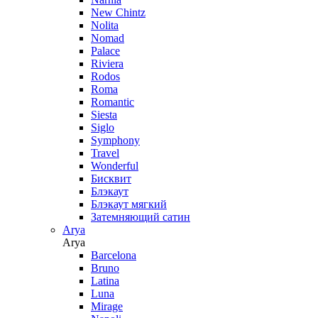
New Chintz
Nolita
Nomad
Palace
Riviera
Rodos
Roma
Romantic
Siesta
Siglo
Symphony
Travel
Wonderful
Бисквит
Блэкаут
Блэкаут мягкий
Затемняющий сатин
Arya
Arya
Barcelona
Bruno
Latina
Luna
Mirage