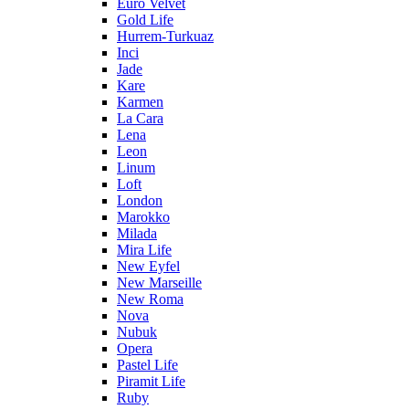
Euro Velvet
Gold Life
Hurrem-Turkuaz
Inci
Jade
Kare
Karmen
La Cara
Lena
Leon
Linum
Loft
London
Marokko
Milada
Mira Life
New Eyfel
New Marseille
New Roma
Nova
Nubuk
Opera
Pastel Life
Piramit Life
Ruby