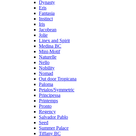
Dynasty
Eris
Fantasia
Instinct
Iris
Jacobean
Jolie
Linex and Spirit
Medina BC
Mini-Motif
Naturelle
Nello
Nobility
Nomad
Out door Tropicana
Paloma
Petalos/Symmetric
Principessa
Printemps
Pronto
Regency
Salvador Pablo
Seed
Summer Palace
Tiffany BC