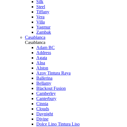
Silk
Steel
Tiffany
Vera
Villa
Yagmur
Zambak
Casablanca
Casablanca
Adam BC
Address
Agata
Alna
Alston
Azov Tintura Raya
Ballerina
Bellamy
Blackout Fusion
Camberley
Canterbury
Cinnia
Clouds
Daynight
Divine
Dolce Lino Tintura Liso