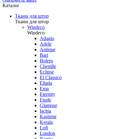
Каталог
Ткани для штор
Ткани для штор
Windeco
Windeco
Adagio
Adele
Antique
Bari
Bolero
Chenille
Eclipse
El Classico
Ellada
Ema
Eternity
Etude
Glamour
Ischia
Kashmir
Kerala
Loft
London
Narnia