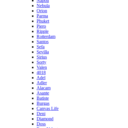
Napoli
Nebula
Orion
Parma
Phuket
Piero
Ripple
Rotterdam
Santos
Sefa
Sevilla
Sirius
Sorty
Valen
4018
Adel
Adler
Alacam
Asante
Batiste
Burgas
Canvas Life
Deni
Diamond
Doss