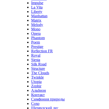
Impulse
La Vita
Liberty
Manhattan
Matrix
Melody
Mono
Opera
Phantom
Poem
Prestige
Reflection FR
Royal
Siesta
Silk Road
Structure
The Clouds
Twinkle
Utopia
Zephir
Альбион
Контакт
Симфония природы
Сохо
Шервудский лес