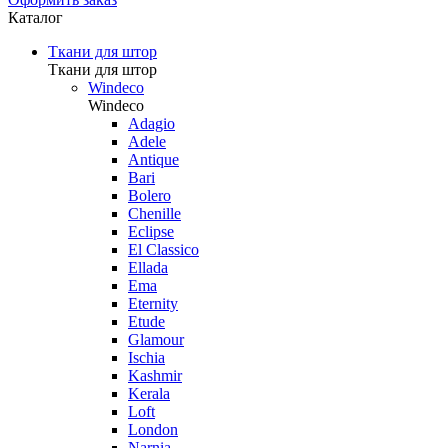
Каталог
Ткани для штор
Ткани для штор
Windeco
Windeco
Adagio
Adele
Antique
Bari
Bolero
Chenille
Eclipse
El Classico
Ellada
Ema
Eternity
Etude
Glamour
Ischia
Kashmir
Kerala
Loft
London
Narnia