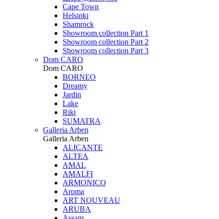
Cape Town
Helsinki
Shamrock
Showroom collection Part 1
Showroom collection Part 2
Showroom collection Part 3
Dom CARO
Dom CARO
BORNEO
Dreamy
Jardin
Lake
Riki
SUMATRA
Galleria Arben
Galleria Arben
ALICANTE
ALTEA
AMAL
AMALFI
ARMONICO
Aroma
ART NOUVEAU
ARUBA
Assam