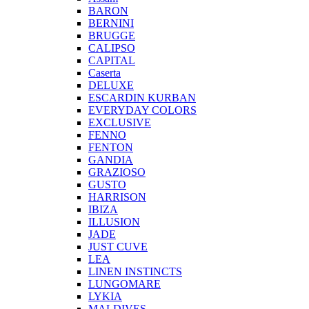
BARON
BERNINI
BRUGGE
CALIPSO
CAPITAL
Caserta
DELUXE
ESCARDIN KURBAN
EVERYDAY COLORS
EXCLUSIVE
FENNO
FENTON
GANDIA
GRAZIOSO
GUSTO
HARRISON
IBIZA
ILLUSION
JADE
JUST CUVE
LEA
LINEN INSTINCTS
LUNGOMARE
LYKIA
MALDIVES