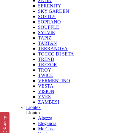
SATIN
SERENITY
SKY GARDEN
SOFTLY
SOPRANO
SOUFFLE
SYLVIE
TAPIZ
TARTAN
TERRANOVA
TOCCO DI SETA
TREND
TREZOR
TROY
TWICE
VERMENTINO
VESTA
VISION
YVES
ZAMBESI
Liontex
Liontex
Altezza
Фильтр
Elegancia
Me Casa