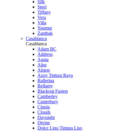
Silk
Steel
Tiffany
Vera
Villa
Yagmur
Zambak
Casablanca
Casablanca
Adam BC
Address
Agata
Alna
Alston
Azov Tintura Raya
Ballerina
Bellamy
Blackout Fusion
Camberley
Canterbury
Cinnia
Clouds
Daynight
Divine
Dolce Lino Tintura Liso