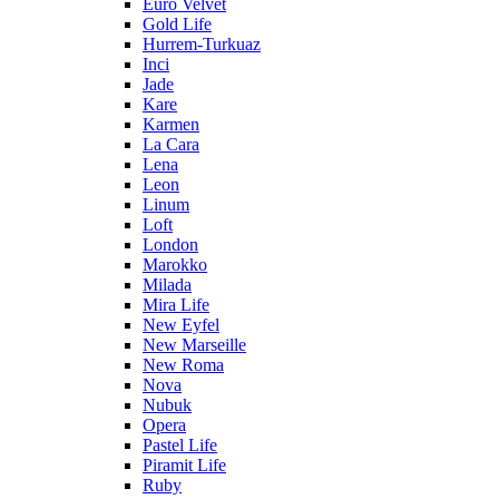
Euro Velvet
Gold Life
Hurrem-Turkuaz
Inci
Jade
Kare
Karmen
La Cara
Lena
Leon
Linum
Loft
London
Marokko
Milada
Mira Life
New Eyfel
New Marseille
New Roma
Nova
Nubuk
Opera
Pastel Life
Piramit Life
Ruby