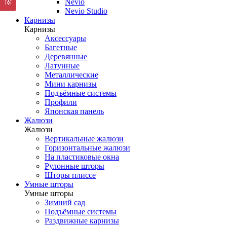
Nevio
Nevio Studio
Карнизы
Карнизы
Аксессуары
Багетные
Деревянные
Латунные
Металлические
Мини карнизы
Подъёмные системы
Профили
Японская панель
Жалюзи
Жалюзи
Вертикальные жалюзи
Горизонтальные жалюзи
На пластиковые окна
Рулонные шторы
Шторы плиссе
Умные шторы
Умные шторы
Зимний сад
Подъёмные системы
Раздвижные карнизы