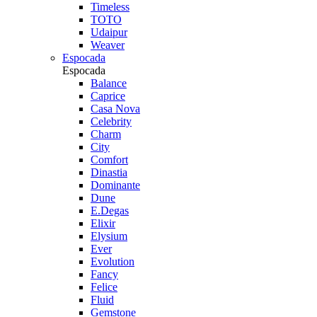
Timeless
TOTO
Udaipur
Weaver
Espocada
Espocada
Balance
Caprice
Casa Nova
Celebrity
Charm
City
Comfort
Dinastia
Dominante
Dune
E.Degas
Elixir
Elysium
Ever
Evolution
Fancy
Felice
Fluid
Gemstone