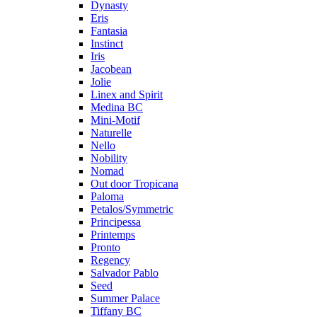
Dynasty
Eris
Fantasia
Instinct
Iris
Jacobean
Jolie
Linex and Spirit
Medina BC
Mini-Motif
Naturelle
Nello
Nobility
Nomad
Out door Tropicana
Paloma
Petalos/Symmetric
Principessa
Printemps
Pronto
Regency
Salvador Pablo
Seed
Summer Palace
Tiffany BC