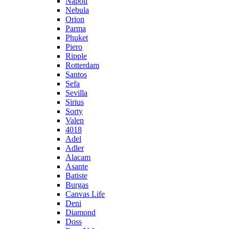
Napoli
Nebula
Orion
Parma
Phuket
Piero
Ripple
Rotterdam
Santos
Sefa
Sevilla
Sirius
Sorty
Valen
4018
Adel
Adler
Alacam
Asante
Batiste
Burgas
Canvas Life
Deni
Diamond
Doss