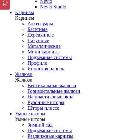
Nevio
Nevio Studio
Карнизы
Карнизы
Аксессуары
Багетные
Деревянные
Латунные
Металлические
Мини карнизы
Подъёмные системы
Профили
Японская панель
Жалюзи
Жалюзи
Вертикальные жалюзи
Горизонтальные жалюзи
На пластиковые окна
Рулонные шторы
Шторы плиссе
Умные шторы
Умные шторы
Зимний сад
Подъёмные системы
Раздвижные карнизы