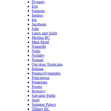
Dynasty
Eris
Fantasia
Instinct
Iris
Jacobean
Jolie
Linex and Spirit
Medina BC
Mini-Motif
Naturelle
Nello
Nobility
Nomad
Out door Tropicana
Paloma
Petalos/Symmetric
Principessa
Printemps
Pronto
Regency
Salvador Pablo
Seed
Summer Palace
Tiffany BC