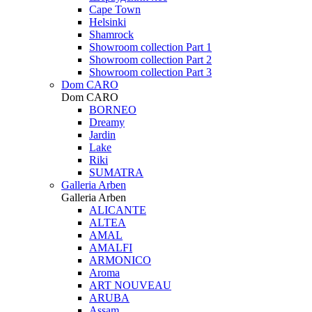
Cape Town
Helsinki
Shamrock
Showroom collection Part 1
Showroom collection Part 2
Showroom collection Part 3
Dom CARO
Dom CARO
BORNEO
Dreamy
Jardin
Lake
Riki
SUMATRA
Galleria Arben
Galleria Arben
ALICANTE
ALTEA
AMAL
AMALFI
ARMONICO
Aroma
ART NOUVEAU
ARUBA
Assam