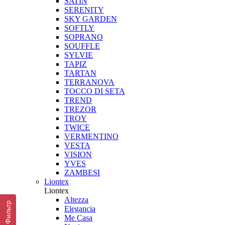
SATIN
SERENITY
SKY GARDEN
SOFTLY
SOPRANO
SOUFFLE
SYLVIE
TAPIZ
TARTAN
TERRANOVA
TOCCO DI SETA
TREND
TREZOR
TROY
TWICE
VERMENTINO
VESTA
VISION
YVES
ZAMBESI
Liontex
Liontex
Altezza
Фильтр
Elegancia
Me Casa