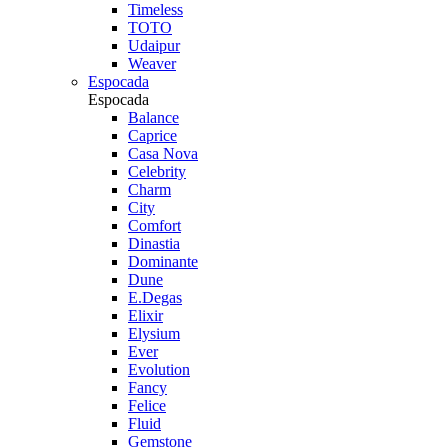
Timeless
TOTO
Udaipur
Weaver
Espocada
Espocada
Balance
Caprice
Casa Nova
Celebrity
Charm
City
Comfort
Dinastia
Dominante
Dune
E.Degas
Elixir
Elysium
Ever
Evolution
Fancy
Felice
Fluid
Gemstone