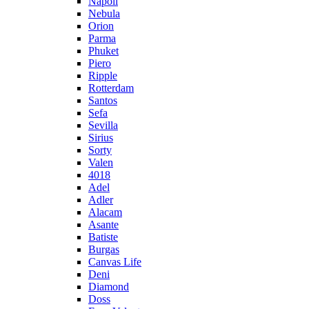
Napoli
Nebula
Orion
Parma
Phuket
Piero
Ripple
Rotterdam
Santos
Sefa
Sevilla
Sirius
Sorty
Valen
4018
Adel
Adler
Alacam
Asante
Batiste
Burgas
Canvas Life
Deni
Diamond
Doss