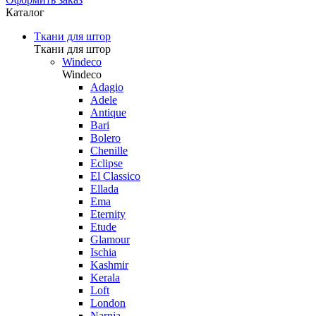
Каталог
Ткани для штор
Ткани для штор
Windeco
Windeco
Adagio
Adele
Antique
Bari
Bolero
Chenille
Eclipse
El Classico
Ellada
Ema
Eternity
Etude
Glamour
Ischia
Kashmir
Kerala
Loft
London
Narnia