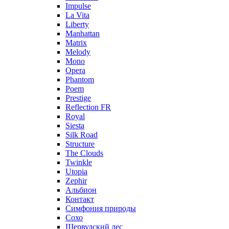
Impulse
La Vita
Liberty
Manhattan
Matrix
Melody
Mono
Opera
Phantom
Poem
Prestige
Reflection FR
Royal
Siesta
Silk Road
Structure
The Clouds
Twinkle
Utopia
Zephir
Альбион
Контакт
Симфония природы
Сохо
Шервудский лес