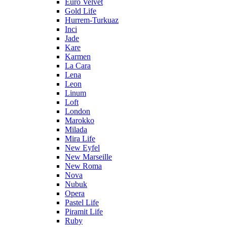
Euro Velvet
Gold Life
Hurrem-Turkuaz
Inci
Jade
Kare
Karmen
La Cara
Lena
Leon
Linum
Loft
London
Marokko
Milada
Mira Life
New Eyfel
New Marseille
New Roma
Nova
Nubuk
Opera
Pastel Life
Piramit Life
Ruby