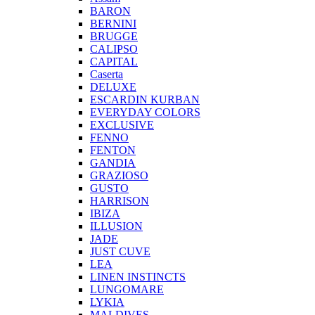
BARON
BERNINI
BRUGGE
CALIPSO
CAPITAL
Caserta
DELUXE
ESCARDIN KURBAN
EVERYDAY COLORS
EXCLUSIVE
FENNO
FENTON
GANDIA
GRAZIOSO
GUSTO
HARRISON
IBIZA
ILLUSION
JADE
JUST CUVE
LEA
LINEN INSTINCTS
LUNGOMARE
LYKIA
MALDIVES