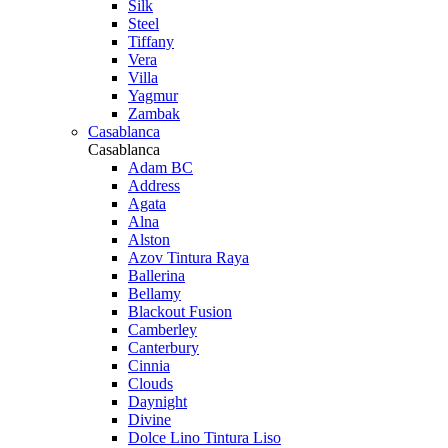
Silk
Steel
Tiffany
Vera
Villa
Yagmur
Zambak
Casablanca
Casablanca
Adam BC
Address
Agata
Alna
Alston
Azov Tintura Raya
Ballerina
Bellamy
Blackout Fusion
Camberley
Canterbury
Cinnia
Clouds
Daynight
Divine
Dolce Lino Tintura Liso