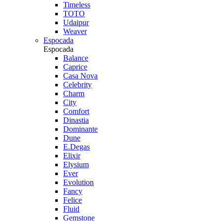
Timeless
TOTO
Udaipur
Weaver
Espocada
Espocada
Balance
Caprice
Casa Nova
Celebrity
Charm
City
Comfort
Dinastia
Dominante
Dune
E.Degas
Elixir
Elysium
Ever
Evolution
Fancy
Felice
Fluid
Gemstone