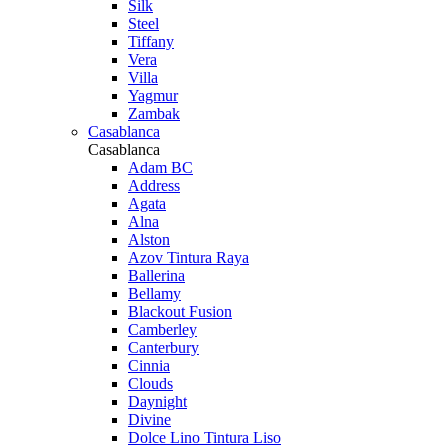
Silk
Steel
Tiffany
Vera
Villa
Yagmur
Zambak
Casablanca
Casablanca
Adam BC
Address
Agata
Alna
Alston
Azov Tintura Raya
Ballerina
Bellamy
Blackout Fusion
Camberley
Canterbury
Cinnia
Clouds
Daynight
Divine
Dolce Lino Tintura Liso