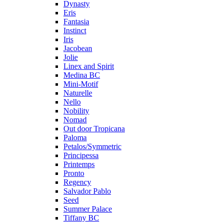
Dynasty
Eris
Fantasia
Instinct
Iris
Jacobean
Jolie
Linex and Spirit
Medina BC
Mini-Motif
Naturelle
Nello
Nobility
Nomad
Out door Tropicana
Paloma
Petalos/Symmetric
Principessa
Printemps
Pronto
Regency
Salvador Pablo
Seed
Summer Palace
Tiffany BC