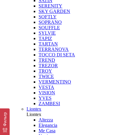
SATIN
SERENITY
SKY GARDEN
SOFTLY
SOPRANO
SOUFFLE
SYLVIE
TAPIZ
TARTAN
TERRANOVA
TOCCO DI SETA
TREND
TREZOR
TROY
TWICE
VERMENTINO
VESTA
VISION
YVES
ZAMBESI
Liontex
Liontex
Фильтр
Altezza
Elegancia
Me Casa