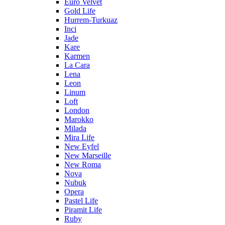
Euro Velvet
Gold Life
Hurrem-Turkuaz
Inci
Jade
Kare
Karmen
La Cara
Lena
Leon
Linum
Loft
London
Marokko
Milada
Mira Life
New Eyfel
New Marseille
New Roma
Nova
Nubuk
Opera
Pastel Life
Piramit Life
Ruby