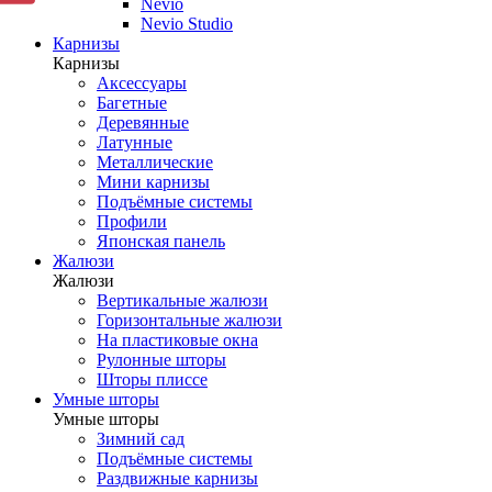
Nevio
Nevio Studio
Карнизы
Карнизы
Аксессуары
Багетные
Деревянные
Латунные
Металлические
Мини карнизы
Подъёмные системы
Профили
Японская панель
Жалюзи
Жалюзи
Вертикальные жалюзи
Горизонтальные жалюзи
На пластиковые окна
Рулонные шторы
Шторы плиссе
Умные шторы
Умные шторы
Зимний сад
Подъёмные системы
Раздвижные карнизы