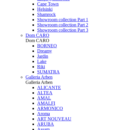
Cape Town
Helsinki
Shamrock
Showroom collection Part 1
Showroom collection Part 2
Showroom collection Part 3
Dom CARO
Dom CARO
BORNEO
Dreamy
Jardin
Lake
Riki
SUMATRA
Galleria Arben
Galleria Arben
ALICANTE
ALTEA
AMAL
AMALFI
ARMONICO
Aroma
ART NOUVEAU
ARUBA
Assam