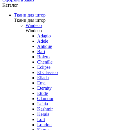
Каталог
Ткани для штор
Ткани для штор
Windeco
Windeco
Adagio
Adele
Antique
Bari
Bolero
Chenille
Eclipse
El Classico
Ellada
Ema
Eternity
Etude
Glamour
Ischia
Kashmir
Kerala
Loft
London
Narnia