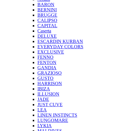
BARON
BERNINI
BRUGGE
CALIPSO
CAPITAL
Caserta
DELUXE
ESCARDIN KURBAN
EVERYDAY COLORS
EXCLUSIVE
FENNO
FENTON
GANDIA
GRAZIOSO
GUSTO
HARRISON
IBIZA
ILLUSION
JADE
JUST CUVE
LEA
LINEN INSTINCTS
LUNGOMARE
LYKIA
MALDIVES