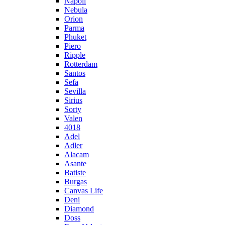
Napoli
Nebula
Orion
Parma
Phuket
Piero
Ripple
Rotterdam
Santos
Sefa
Sevilla
Sirius
Sorty
Valen
4018
Adel
Adler
Alacam
Asante
Batiste
Burgas
Canvas Life
Deni
Diamond
Doss