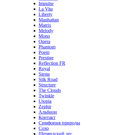
Impulse
La Vita
Liberty
Manhattan
Matrix
Melody
Mono
Opera
Phantom
Poem
Prestige
Reflection FR
Royal
Siesta
Silk Road
Structure
The Clouds
Twinkle
Utopia
Zephir
Альбион
Контакт
Симфония природы
Сохо
Шервудский лес