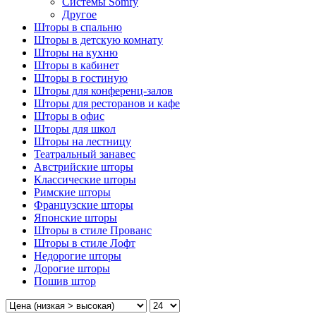
Системы Somfy
Другое
Шторы в спальню
Шторы в детскую комнату
Шторы на кухню
Шторы в кабинет
Шторы в гостиную
Шторы для конференц-залов
Шторы для ресторанов и кафе
Шторы в офис
Шторы для школ
Шторы на лестницу
Театральный занавес
Австрийские шторы
Классические шторы
Римские шторы
Французские шторы
Японские шторы
Шторы в стиле Прованс
Шторы в стиле Лофт
Недорогие шторы
Дорогие шторы
Пошив штор