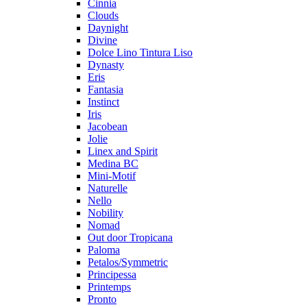
Cinnia
Clouds
Daynight
Divine
Dolce Lino Tintura Liso
Dynasty
Eris
Fantasia
Instinct
Iris
Jacobean
Jolie
Linex and Spirit
Medina BC
Mini-Motif
Naturelle
Nello
Nobility
Nomad
Out door Tropicana
Paloma
Petalos/Symmetric
Principessa
Printemps
Pronto