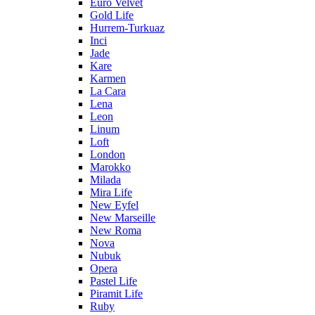
Euro Velvet
Gold Life
Hurrem-Turkuaz
Inci
Jade
Kare
Karmen
La Cara
Lena
Leon
Linum
Loft
London
Marokko
Milada
Mira Life
New Eyfel
New Marseille
New Roma
Nova
Nubuk
Opera
Pastel Life
Piramit Life
Ruby