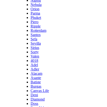
Napoli
Nebula
Orion
Parma
Phuket
Piero
Ripple
Rotterdam
Santos
Sefa
Sevilla
Sirius
Sorty
Valen
4018
Adel
Adler
Alacam
Asante
Batiste
Burgas
Canvas Life
Deni
Diamond
Doss