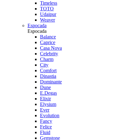
Timeless
TOTO
Udaipur
Weaver
Espocada
Espocada
Balance
Caprice
Casa Nova
Celebrity
Charm
City
Comfort
Dinastia
Dominante
Dune
E.Degas
Elixir
Elysium
Ever
Evolution
Fancy
Felice
Fluid
Gemstone