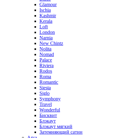
Glamour
Ischia
Kashmir
Kerala
Loft
London
Narnia
New Chintz
Nolita
Nomad
Palace
Riviera
Rodos
Roma
Romantic
Siesta
Siglo
Symphony
Travel
Wonderful
Бисквит
Блэкаут
Блэкаут мягкий
Затемняющий сатин
Arya