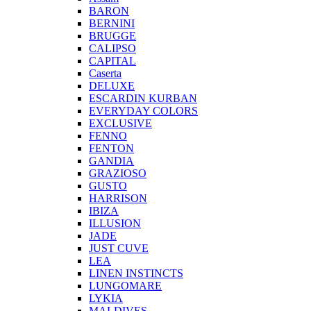
BARON
BERNINI
BRUGGE
CALIPSO
CAPITAL
Caserta
DELUXE
ESCARDIN KURBAN
EVERYDAY COLORS
EXCLUSIVE
FENNO
FENTON
GANDIA
GRAZIOSO
GUSTO
HARRISON
IBIZA
ILLUSION
JADE
JUST CUVE
LEA
LINEN INSTINCTS
LUNGOMARE
LYKIA
MALDIVES