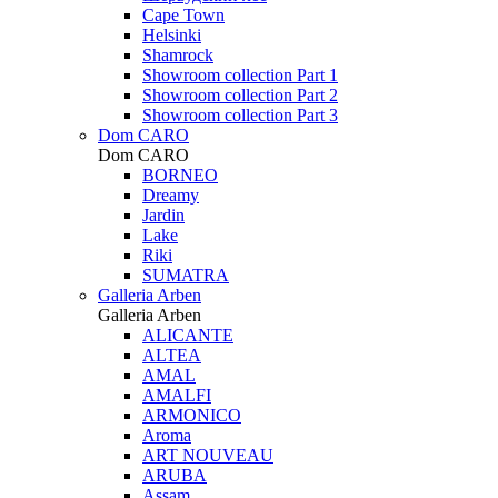
Cape Town
Helsinki
Shamrock
Showroom collection Part 1
Showroom collection Part 2
Showroom collection Part 3
Dom CARO
Dom CARO
BORNEO
Dreamy
Jardin
Lake
Riki
SUMATRA
Galleria Arben
Galleria Arben
ALICANTE
ALTEA
AMAL
AMALFI
ARMONICO
Aroma
ART NOUVEAU
ARUBA
Assam