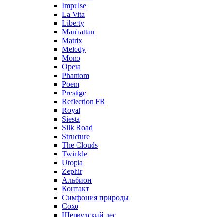
Impulse
La Vita
Liberty
Manhattan
Matrix
Melody
Mono
Opera
Phantom
Poem
Prestige
Reflection FR
Royal
Siesta
Silk Road
Structure
The Clouds
Twinkle
Utopia
Zephir
Альбион
Контакт
Симфония природы
Сохо
Шервудский лес