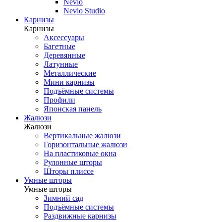
Nevio
Nevio Studio
Карнизы
Карнизы
Аксессуары
Багетные
Деревянные
Латунные
Металлические
Мини карнизы
Подъёмные системы
Профили
Японская панель
Жалюзи
Жалюзи
Вертикальные жалюзи
Горизонтальные жалюзи
На пластиковые окна
Рулонные шторы
Шторы плиссе
Умные шторы
Умные шторы
Зимний сад
Подъёмные системы
Раздвижные карнизы