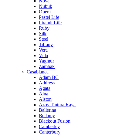
Nova
Nubuk
Opera
Pastel Life
Piramit Life
Ruby
Silk
Steel
Tiffany
Vera
Villa
Yagmur
Zambak
Casablanca
Adam BC
Address
Agata
Alna
Alston
Azov Tintura Raya
Ballerina
Bellamy
Blackout Fusion
Camberley
Canterbury