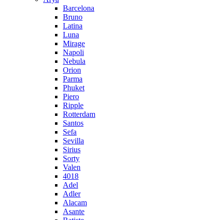
Barcelona
Bruno
Latina
Luna
Mirage
Napoli
Nebula
Orion
Parma
Phuket
Piero
Ripple
Rotterdam
Santos
Sefa
Sevilla
Sirius
Sorty
Valen
4018
Adel
Adler
Alacam
Asante