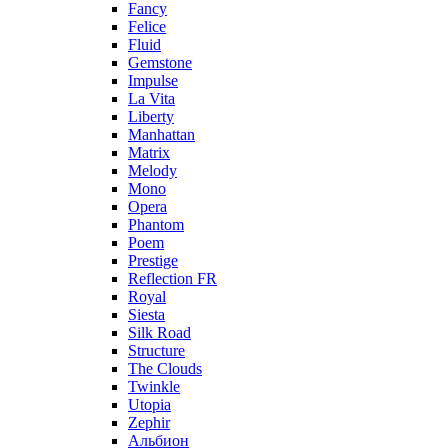
Fancy
Felice
Fluid
Gemstone
Impulse
La Vita
Liberty
Manhattan
Matrix
Melody
Mono
Opera
Phantom
Poem
Prestige
Reflection FR
Royal
Siesta
Silk Road
Structure
The Clouds
Twinkle
Utopia
Zephir
Альбион