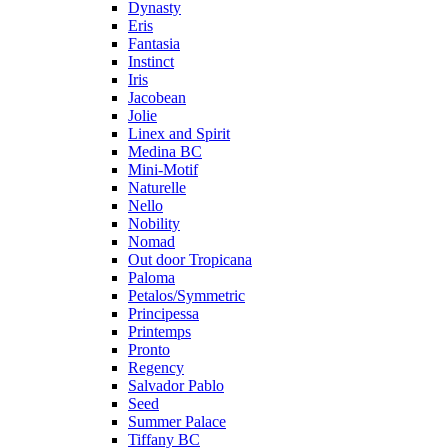
Dynasty
Eris
Fantasia
Instinct
Iris
Jacobean
Jolie
Linex and Spirit
Medina BC
Mini-Motif
Naturelle
Nello
Nobility
Nomad
Out door Tropicana
Paloma
Petalos/Symmetric
Principessa
Printemps
Pronto
Regency
Salvador Pablo
Seed
Summer Palace
Tiffany BC