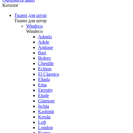
Каталог
Ткани для штор
Ткани для штор
Windeco
Windeco
Adagio
Adele
Antique
Bari
Bolero
Chenille
Eclipse
El Classico
Ellada
Ema
Eternity
Etude
Glamour
Ischia
Kashmir
Kerala
Loft
London
Narnia