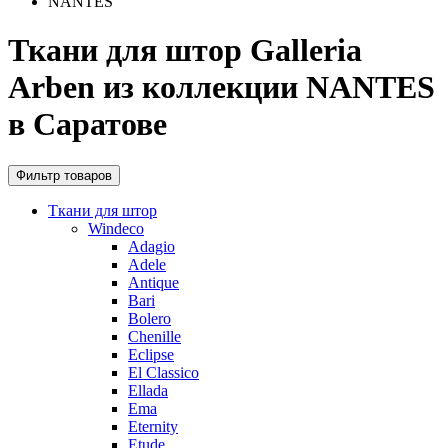
NANTES
Ткани для штор Galleria
Arben из коллекции NANTES
в Саратове
Фильтр товаров
Ткани для штор
Windeco
Adagio
Adele
Antique
Bari
Bolero
Chenille
Eclipse
El Classico
Ellada
Ema
Eternity
Etude