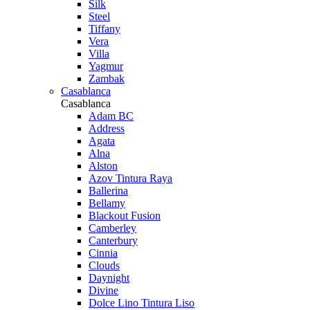
Silk
Steel
Tiffany
Vera
Villa
Yagmur
Zambak
Casablanca
Casablanca
Adam BC
Address
Agata
Alna
Alston
Azov Tintura Raya
Ballerina
Bellamy
Blackout Fusion
Camberley
Canterbury
Cinnia
Clouds
Daynight
Divine
Dolce Lino Tintura Liso