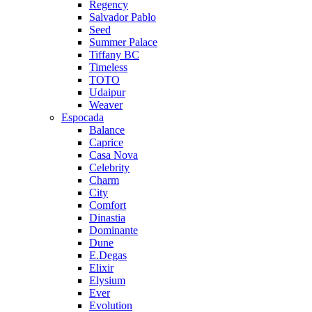
Regency
Salvador Pablo
Seed
Summer Palace
Tiffany BC
Timeless
TOTO
Udaipur
Weaver
Espocada
Balance
Caprice
Casa Nova
Celebrity
Charm
City
Comfort
Dinastia
Dominante
Dune
E.Degas
Elixir
Elysium
Ever
Evolution