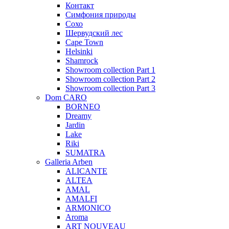
Контакт
Симфония природы
Сохо
Шервудский лес
Cape Town
Helsinki
Shamrock
Showroom collection Part 1
Showroom collection Part 2
Showroom collection Part 3
Dom CARO
BORNEO
Dreamy
Jardin
Lake
Riki
SUMATRA
Galleria Arben
ALICANTE
ALTEA
AMAL
AMALFI
ARMONICO
Aroma
ART NOUVEAU