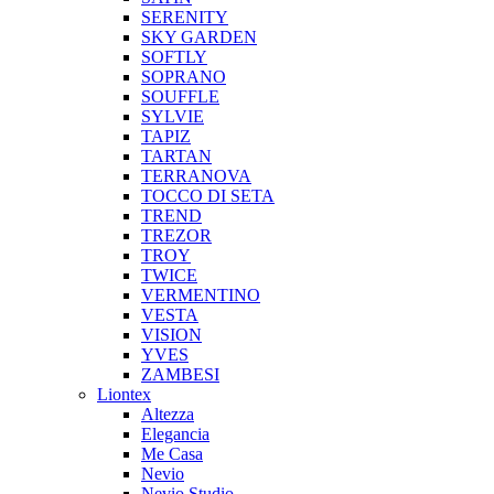
SERENITY
SKY GARDEN
SOFTLY
SOPRANO
SOUFFLE
SYLVIE
TAPIZ
TARTAN
TERRANOVA
TOCCO DI SETA
TREND
TREZOR
TROY
TWICE
VERMENTINO
VESTA
VISION
YVES
ZAMBESI
Liontex
Altezza
Elegancia
Me Casa
Nevio
Nevio Studio