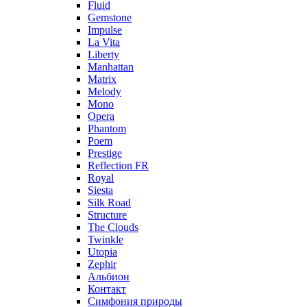
Fluid
Gemstone
Impulse
La Vita
Liberty
Manhattan
Matrix
Melody
Mono
Opera
Phantom
Poem
Prestige
Reflection FR
Royal
Siesta
Silk Road
Structure
The Clouds
Twinkle
Utopia
Zephir
Альбион
Контакт
Симфония природы