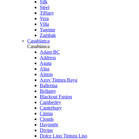
Silk
Steel
Tiffany
Vera
Villa
Yagmur
Zambak
Casablanca
Casablanca
Adam BC
Address
Agata
Alna
Alston
Azov Tintura Raya
Ballerina
Bellamy
Blackout Fusion
Camberley
Canterbury
Cinnia
Clouds
Daynight
Divine
Dolce Lino Tintura Liso