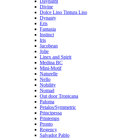
Daynight
Divine
Dolce Lino Tintura Liso
Dynasty
Eris
Fantasia
Instinct
Iris
Jacobean
Jolie
Linex and Spirit
Medina BC
Mini-Motif
Naturelle
Nello
Nobility
Nomad
Out door Tropicana
Paloma
Petalos/Symmetric
Principessa
Printemps
Pronto
Regency
Salvador Pablo