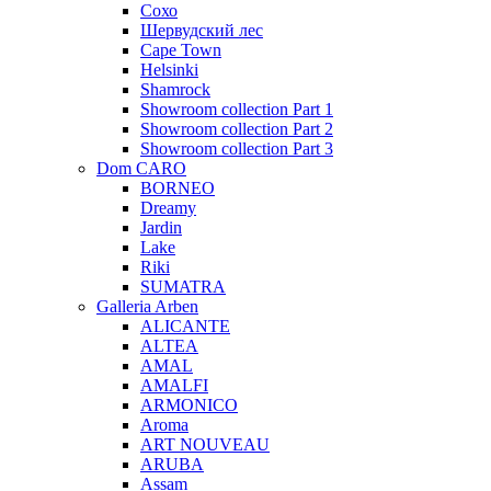
Сохо
Шервудский лес
Cape Town
Helsinki
Shamrock
Showroom collection Part 1
Showroom collection Part 2
Showroom collection Part 3
Dom CARO
BORNEO
Dreamy
Jardin
Lake
Riki
SUMATRA
Galleria Arben
ALICANTE
ALTEA
AMAL
AMALFI
ARMONICO
Aroma
ART NOUVEAU
ARUBA
Assam