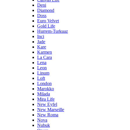
Deni
Diamond
Doss
Euro Velvet
Gold Life
Hurrem-Turkuaz
Inci
Jade
Kare
Karmen
La Cara
Lena
Leon
Linum
Loft
London
Marokko
Milada
Mira Life
New Eyfel
New Marseille
New Roma
Nova
Nubuk