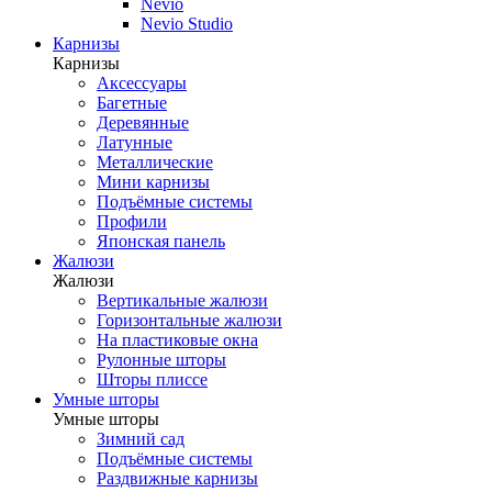
Nevio
Nevio Studio
Карнизы
Карнизы
Аксессуары
Багетные
Деревянные
Латунные
Металлические
Мини карнизы
Подъёмные системы
Профили
Японская панель
Жалюзи
Жалюзи
Вертикальные жалюзи
Горизонтальные жалюзи
На пластиковые окна
Рулонные шторы
Шторы плиссе
Умные шторы
Умные шторы
Зимний сад
Подъёмные системы
Раздвижные карнизы