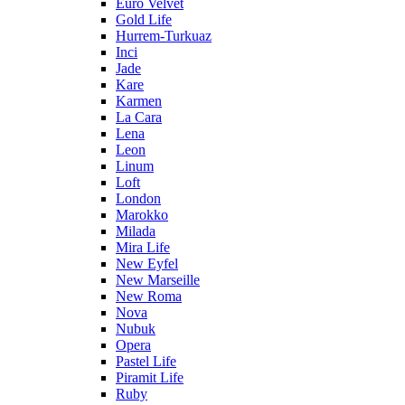
Euro Velvet
Gold Life
Hurrem-Turkuaz
Inci
Jade
Kare
Karmen
La Cara
Lena
Leon
Linum
Loft
London
Marokko
Milada
Mira Life
New Eyfel
New Marseille
New Roma
Nova
Nubuk
Opera
Pastel Life
Piramit Life
Ruby