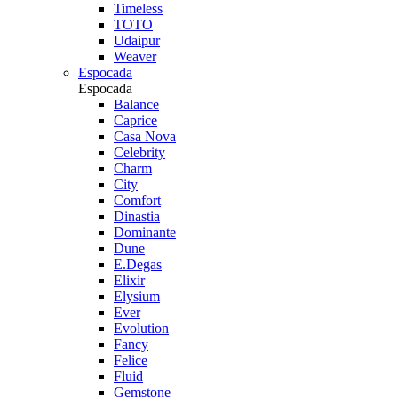
Timeless
TOTO
Udaipur
Weaver
Espocada
Espocada
Balance
Caprice
Casa Nova
Celebrity
Charm
City
Comfort
Dinastia
Dominante
Dune
E.Degas
Elixir
Elysium
Ever
Evolution
Fancy
Felice
Fluid
Gemstone