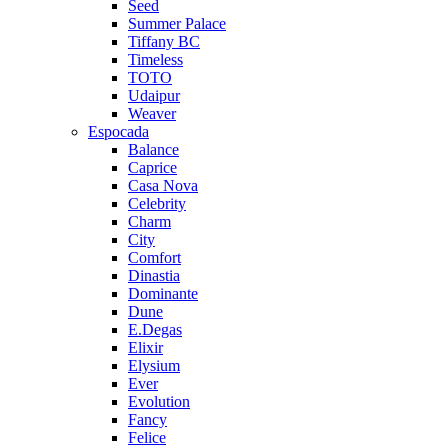
Seed
Summer Palace
Tiffany BC
Timeless
TOTO
Udaipur
Weaver
Espocada
Balance
Caprice
Casa Nova
Celebrity
Charm
City
Comfort
Dinastia
Dominante
Dune
E.Degas
Elixir
Elysium
Ever
Evolution
Fancy
Felice