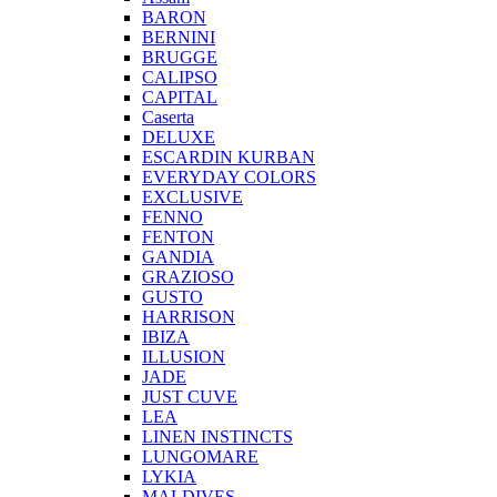
BARON
BERNINI
BRUGGE
CALIPSO
CAPITAL
Caserta
DELUXE
ESCARDIN KURBAN
EVERYDAY COLORS
EXCLUSIVE
FENNO
FENTON
GANDIA
GRAZIOSO
GUSTO
HARRISON
IBIZA
ILLUSION
JADE
JUST CUVE
LEA
LINEN INSTINCTS
LUNGOMARE
LYKIA
MALDIVES