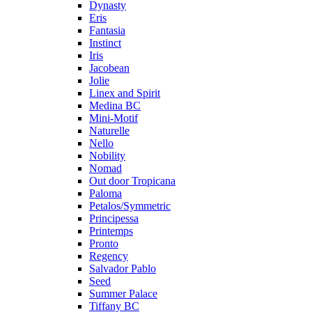
Dynasty
Eris
Fantasia
Instinct
Iris
Jacobean
Jolie
Linex and Spirit
Medina BC
Mini-Motif
Naturelle
Nello
Nobility
Nomad
Out door Tropicana
Paloma
Petalos/Symmetric
Principessa
Printemps
Pronto
Regency
Salvador Pablo
Seed
Summer Palace
Tiffany BC