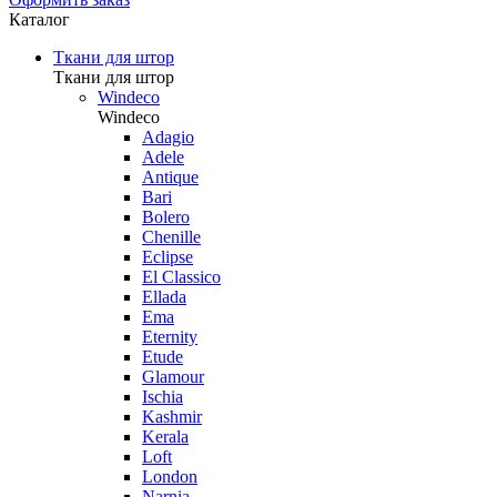
Каталог
Ткани для штор
Ткани для штор
Windeco
Windeco
Adagio
Adele
Antique
Bari
Bolero
Chenille
Eclipse
El Classico
Ellada
Ema
Eternity
Etude
Glamour
Ischia
Kashmir
Kerala
Loft
London
Narnia