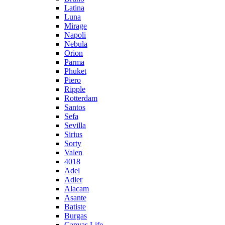
Latina
Luna
Mirage
Napoli
Nebula
Orion
Parma
Phuket
Piero
Ripple
Rotterdam
Santos
Sefa
Sevilla
Sirius
Sorty
Valen
4018
Adel
Adler
Alacam
Asante
Batiste
Burgas
Canvas Life