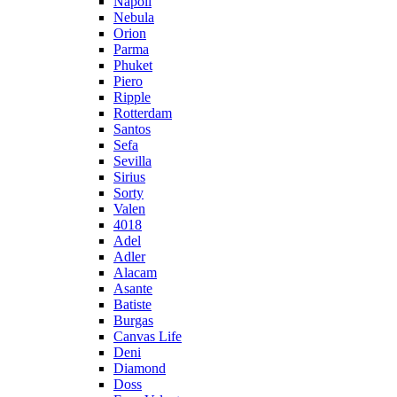
Napoli
Nebula
Orion
Parma
Phuket
Piero
Ripple
Rotterdam
Santos
Sefa
Sevilla
Sirius
Sorty
Valen
4018
Adel
Adler
Alacam
Asante
Batiste
Burgas
Canvas Life
Deni
Diamond
Doss