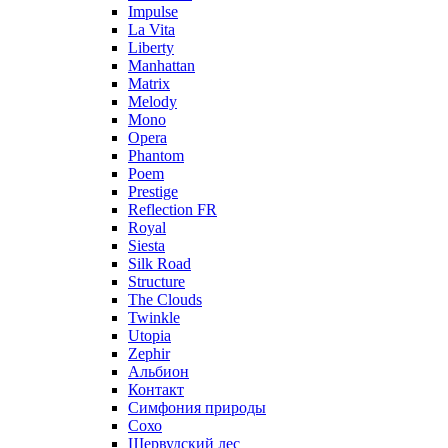
Impulse
La Vita
Liberty
Manhattan
Matrix
Melody
Mono
Opera
Phantom
Poem
Prestige
Reflection FR
Royal
Siesta
Silk Road
Structure
The Clouds
Twinkle
Utopia
Zephir
Альбион
Контакт
Симфония природы
Сохо
Шервудский лес