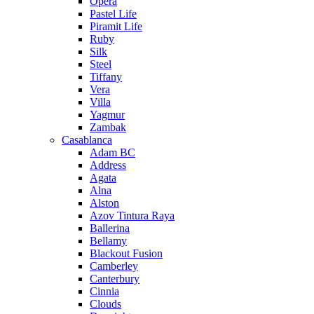
Opera
Pastel Life
Piramit Life
Ruby
Silk
Steel
Tiffany
Vera
Villa
Yagmur
Zambak
Casablanca
Adam BC
Address
Agata
Alna
Alston
Azov Tintura Raya
Ballerina
Bellamy
Blackout Fusion
Camberley
Canterbury
Cinnia
Clouds