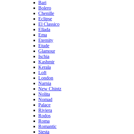
Bari
Bolero
Chenille
Eclipse
El Classico
Ellada
Ema
Eternity
Etude
Glamour
Ischia
Kashmir
Kerala
Loft
London
Narnia
New Chintz
Nolita
Nomad
Palace
Riviera
Rodos
Roma
Romantic
Siesta