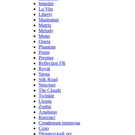
Impulse
La Vita
Liberty
Manhattan
Matrix
Melody
Mono
Opera
Phantom
Poem
Prestige
Reflection FR
Royal
Siesta
Silk Road
Structure
The Clouds
Twinkle
Utopia
Zephir
Альбион
Контакт
Симфония природы
Сохо
Шервудский лес