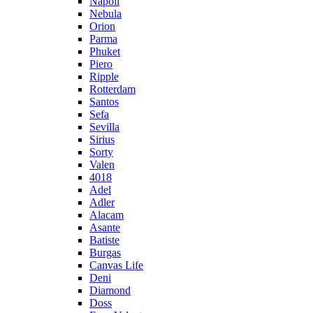
Napoli
Nebula
Orion
Parma
Phuket
Piero
Ripple
Rotterdam
Santos
Sefa
Sevilla
Sirius
Sorty
Valen
4018
Adel
Adler
Alacam
Asante
Batiste
Burgas
Canvas Life
Deni
Diamond
Doss