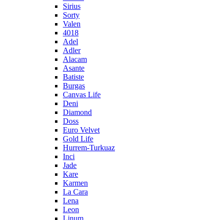
Sirius
Sorty
Valen
4018
Adel
Adler
Alacam
Asante
Batiste
Burgas
Canvas Life
Deni
Diamond
Doss
Euro Velvet
Gold Life
Hurrem-Turkuaz
Inci
Jade
Kare
Karmen
La Cara
Lena
Leon
Linum