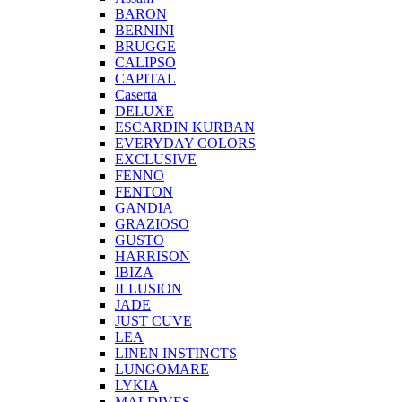
BARON
BERNINI
BRUGGE
CALIPSO
CAPITAL
Caserta
DELUXE
ESCARDIN KURBAN
EVERYDAY COLORS
EXCLUSIVE
FENNO
FENTON
GANDIA
GRAZIOSO
GUSTO
HARRISON
IBIZA
ILLUSION
JADE
JUST CUVE
LEA
LINEN INSTINCTS
LUNGOMARE
LYKIA
MALDIVES