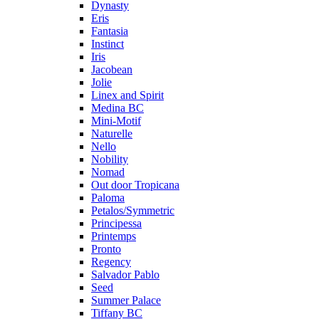
Dynasty
Eris
Fantasia
Instinct
Iris
Jacobean
Jolie
Linex and Spirit
Medina BC
Mini-Motif
Naturelle
Nello
Nobility
Nomad
Out door Tropicana
Paloma
Petalos/Symmetric
Principessa
Printemps
Pronto
Regency
Salvador Pablo
Seed
Summer Palace
Tiffany BC