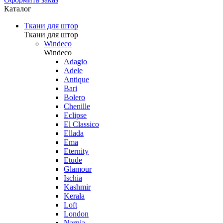
Каталог
Ткани для штор
Ткани для штор
Windeco
Windeco
Adagio
Adele
Antique
Bari
Bolero
Chenille
Eclipse
El Classico
Ellada
Ema
Eternity
Etude
Glamour
Ischia
Kashmir
Kerala
Loft
London
Narnia