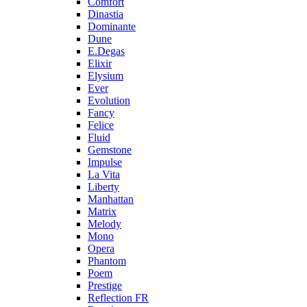
Comfort
Dinastia
Dominante
Dune
E.Degas
Elixir
Elysium
Ever
Evolution
Fancy
Felice
Fluid
Gemstone
Impulse
La Vita
Liberty
Manhattan
Matrix
Melody
Mono
Opera
Phantom
Poem
Prestige
Reflection FR