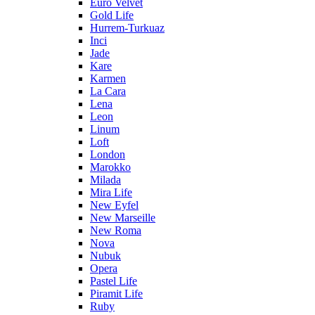
Euro Velvet
Gold Life
Hurrem-Turkuaz
Inci
Jade
Kare
Karmen
La Cara
Lena
Leon
Linum
Loft
London
Marokko
Milada
Mira Life
New Eyfel
New Marseille
New Roma
Nova
Nubuk
Opera
Pastel Life
Piramit Life
Ruby