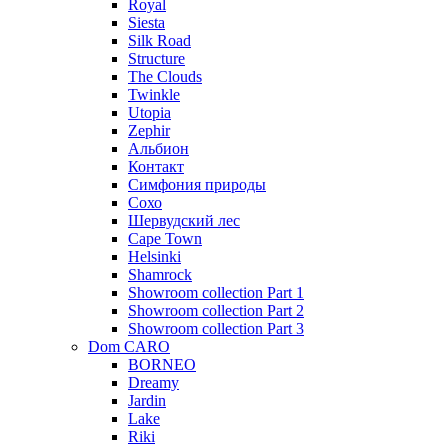
Royal
Siesta
Silk Road
Structure
The Clouds
Twinkle
Utopia
Zephir
Альбион
Контакт
Симфония природы
Сохо
Шервудский лес
Cape Town
Helsinki
Shamrock
Showroom collection Part 1
Showroom collection Part 2
Showroom collection Part 3
Dom CARO
BORNEO
Dreamy
Jardin
Lake
Riki