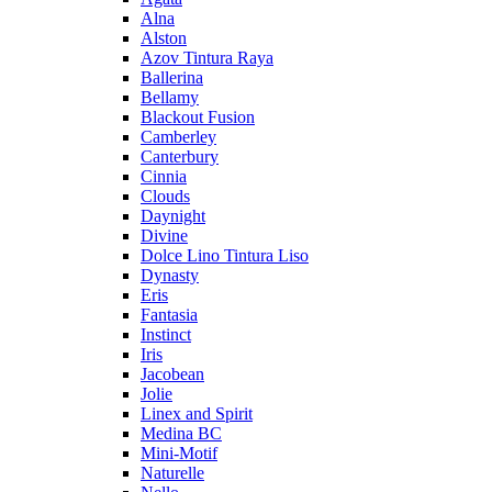
Alna
Alston
Azov Tintura Raya
Ballerina
Bellamy
Blackout Fusion
Camberley
Canterbury
Cinnia
Clouds
Daynight
Divine
Dolce Lino Tintura Liso
Dynasty
Eris
Fantasia
Instinct
Iris
Jacobean
Jolie
Linex and Spirit
Medina BC
Mini-Motif
Naturelle