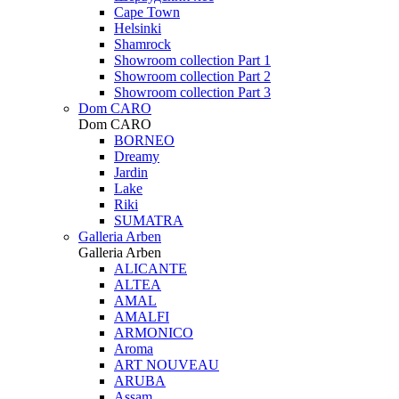
Cape Town
Helsinki
Shamrock
Showroom collection Part 1
Showroom collection Part 2
Showroom collection Part 3
Dom CARO
Dom CARO
BORNEO
Dreamy
Jardin
Lake
Riki
SUMATRA
Galleria Arben
Galleria Arben
ALICANTE
ALTEA
AMAL
AMALFI
ARMONICO
Aroma
ART NOUVEAU
ARUBA
Assam