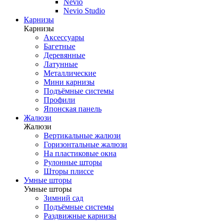
Nevio
Nevio Studio
Карнизы
Карнизы
Аксессуары
Багетные
Деревянные
Латунные
Металлические
Мини карнизы
Подъёмные системы
Профили
Японская панель
Жалюзи
Жалюзи
Вертикальные жалюзи
Горизонтальные жалюзи
На пластиковые окна
Рулонные шторы
Шторы плиссе
Умные шторы
Умные шторы
Зимний сад
Подъёмные системы
Раздвижные карнизы