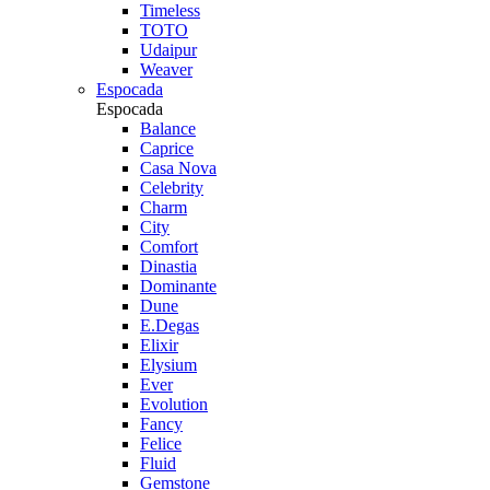
Timeless
TOTO
Udaipur
Weaver
Espocada
Espocada
Balance
Caprice
Casa Nova
Celebrity
Charm
City
Comfort
Dinastia
Dominante
Dune
E.Degas
Elixir
Elysium
Ever
Evolution
Fancy
Felice
Fluid
Gemstone