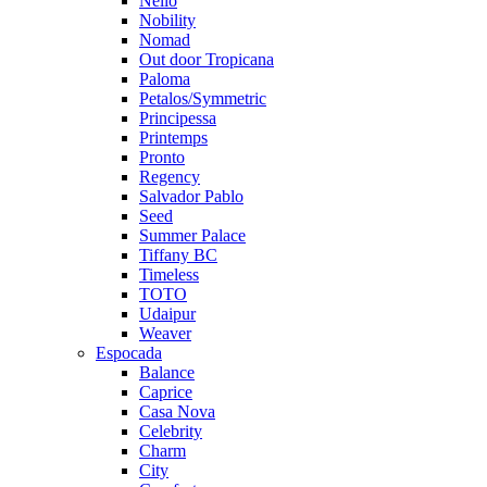
Nello
Nobility
Nomad
Out door Tropicana
Paloma
Petalos/Symmetric
Principessa
Printemps
Pronto
Regency
Salvador Pablo
Seed
Summer Palace
Tiffany BC
Timeless
TOTO
Udaipur
Weaver
Espocada
Balance
Caprice
Casa Nova
Celebrity
Charm
City