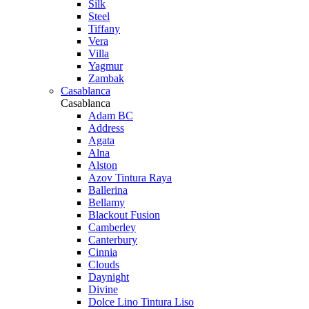
Silk
Steel
Tiffany
Vera
Villa
Yagmur
Zambak
Casablanca
Casablanca
Adam BC
Address
Agata
Alna
Alston
Azov Tintura Raya
Ballerina
Bellamy
Blackout Fusion
Camberley
Canterbury
Cinnia
Clouds
Daynight
Divine
Dolce Lino Tintura Liso