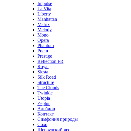
Impulse
La Vita
Liberty
Manhattan
Matrix
Melody
Mono
Opera
Phantom
Poem
Prestige
Reflection FR
Royal
Siesta
Silk Road
Structure
The Clouds
Twinkle
Utopia
Zephir
Альбион
Контакт
Симфония природы
Сохо
Шервудский лес