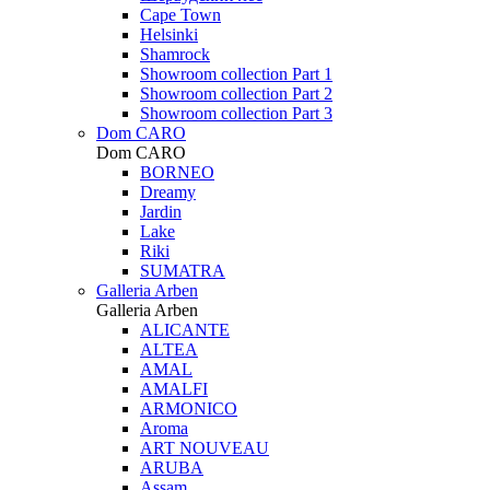
Cape Town
Helsinki
Shamrock
Showroom collection Part 1
Showroom collection Part 2
Showroom collection Part 3
Dom CARO
Dom CARO
BORNEO
Dreamy
Jardin
Lake
Riki
SUMATRA
Galleria Arben
Galleria Arben
ALICANTE
ALTEA
AMAL
AMALFI
ARMONICO
Aroma
ART NOUVEAU
ARUBA
Assam