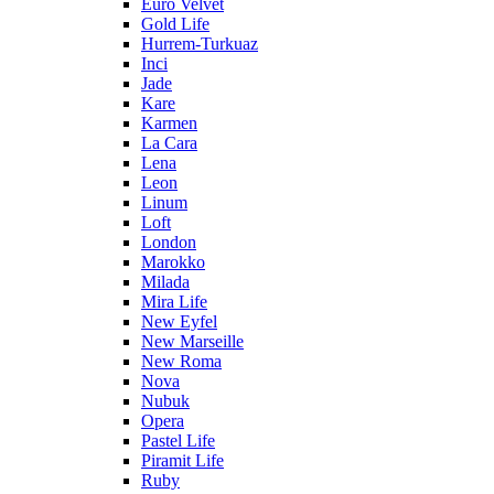
Euro Velvet
Gold Life
Hurrem-Turkuaz
Inci
Jade
Kare
Karmen
La Cara
Lena
Leon
Linum
Loft
London
Marokko
Milada
Mira Life
New Eyfel
New Marseille
New Roma
Nova
Nubuk
Opera
Pastel Life
Piramit Life
Ruby