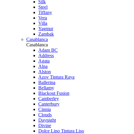
Silk
Steel
Tiffany
Vera
Villa
Yagmur
Zambak
Casablanca
Casablanca
Adam BC
Address
Agata
Alna
Alston
Azov Tintura Raya
Ballerina
Bellamy
Blackout Fusion
Camberley
Canterbury
Cinnia
Clouds
Daynight
Divine
Dolce Lino Tintura Liso