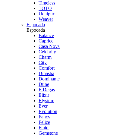
Timeless
TOTO
Udaipur
Weaver
Espocada
Espocada
Balance
Caprice
Casa Nova
Celebrity
Charm
City
Comfort
Dinastia
Dominante
Dune
E.Degas
Elixir
Elysium
Ever
Evolution
Fancy
Felice
Fluid
Gemstone