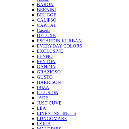
BARON
BERNINI
BRUGGE
CALIPSO
CAPITAL
Caserta
DELUXE
ESCARDIN KURBAN
EVERYDAY COLORS
EXCLUSIVE
FENNO
FENTON
GANDIA
GRAZIOSO
GUSTO
HARRISON
IBIZA
ILLUSION
JADE
JUST CUVE
LEA
LINEN INSTINCTS
LUNGOMARE
LYKIA
MALDIVES