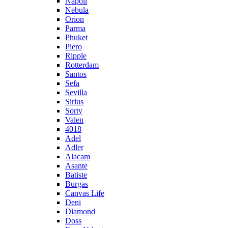
Napoli
Nebula
Orion
Parma
Phuket
Piero
Ripple
Rotterdam
Santos
Sefa
Sevilla
Sirius
Sorty
Valen
4018
Adel
Adler
Alacam
Asante
Batiste
Burgas
Canvas Life
Deni
Diamond
Doss