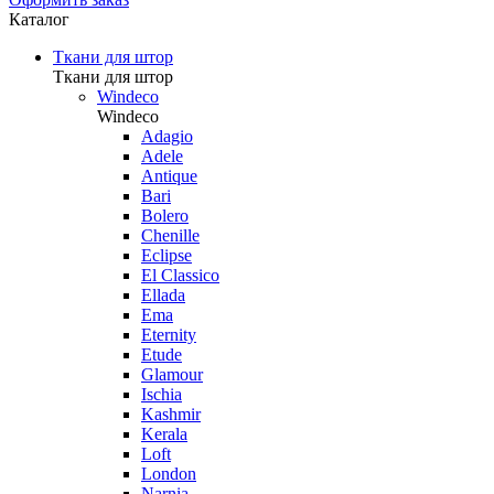
Каталог
Ткани для штор
Ткани для штор
Windeco
Windeco
Adagio
Adele
Antique
Bari
Bolero
Chenille
Eclipse
El Classico
Ellada
Ema
Eternity
Etude
Glamour
Ischia
Kashmir
Kerala
Loft
London
Narnia