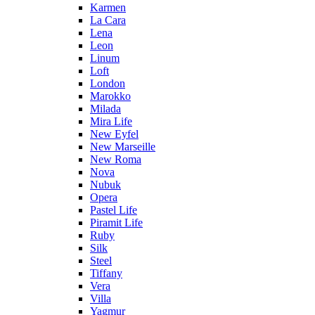
Karmen
La Cara
Lena
Leon
Linum
Loft
London
Marokko
Milada
Mira Life
New Eyfel
New Marseille
New Roma
Nova
Nubuk
Opera
Pastel Life
Piramit Life
Ruby
Silk
Steel
Tiffany
Vera
Villa
Yagmur