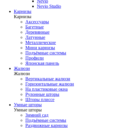
Nevio
Nevio Studio
Карнизы
Карнизы
Аксессуары
Багетные
Деревянные
Латунные
Металлические
Мини карнизы
Подъёмные системы
Профили
Японская панель
Жалюзи
Жалюзи
Вертикальные жалюзи
Горизонтальные жалюзи
На пластиковые окна
Рулонные шторы
Шторы плиссе
Умные шторы
Умные шторы
Зимний сад
Подъёмные системы
Раздвижные карнизы