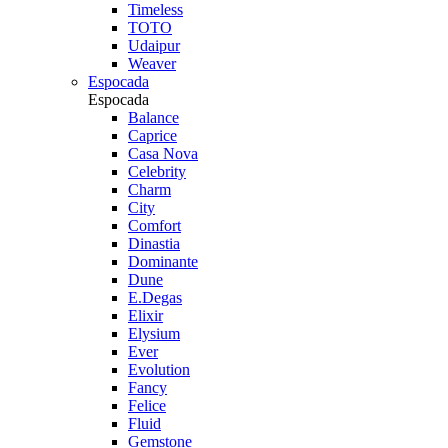
Timeless
TOTO
Udaipur
Weaver
Espocada
Espocada
Balance
Caprice
Casa Nova
Celebrity
Charm
City
Comfort
Dinastia
Dominante
Dune
E.Degas
Elixir
Elysium
Ever
Evolution
Fancy
Felice
Fluid
Gemstone