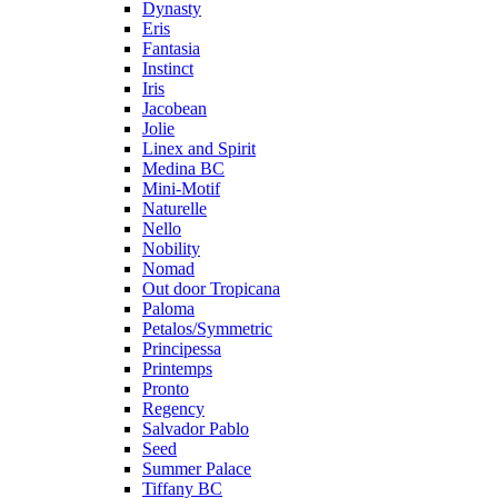
Dynasty
Eris
Fantasia
Instinct
Iris
Jacobean
Jolie
Linex and Spirit
Medina BC
Mini-Motif
Naturelle
Nello
Nobility
Nomad
Out door Tropicana
Paloma
Petalos/Symmetric
Principessa
Printemps
Pronto
Regency
Salvador Pablo
Seed
Summer Palace
Tiffany BC