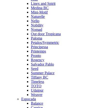
Linex and Spirit
Medina BC
Mini-Motif
Naturelle
Nello
Nobility
Nomad
Out door Tropicana
Paloma
Petalos/Symmetric
Principessa
Printemps
Pronto
Regency
Salvador Pablo
Seed
Summer Palace
Tiffany BC
Timeless
TOTO
Udaipur
Weaver
Espocada
Balance
Caprice