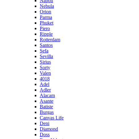
Napoli
Nebula
Orion
Parma
Phuket
Piero
Ripple
Rotterdam
Santos
Sefa
Sevilla
Sirius
Sorty
Valen
4018
Adel
Adler
Alacam
Asante
Batiste
Burgas
Canvas Life
Deni
Diamond
Doss