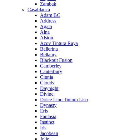
Zambak
Casablanca
Adam BC
Address
Agata
Alna
Alston
Azov Tintura Raya
Ballerina
Bellamy
Blackout Fusion
Camberley
Canterbury
Cinnia
Clouds
Daynight
Divine
Dolce Lino Tintura Liso
Dynasty
Eris
Fantasia
Instinct
Iris
Jacobean
Jolie