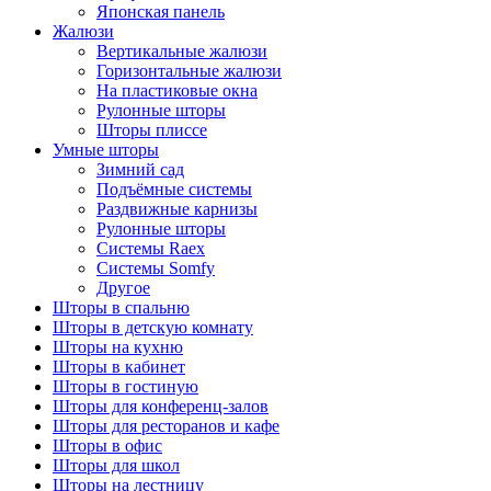
Японская панель
Жалюзи
Вертикальные жалюзи
Горизонтальные жалюзи
На пластиковые окна
Рулонные шторы
Шторы плиссе
Умные шторы
Зимний сад
Подъёмные системы
Раздвижные карнизы
Рулонные шторы
Системы Raex
Системы Somfy
Другое
Шторы в спальню
Шторы в детскую комнату
Шторы на кухню
Шторы в кабинет
Шторы в гостиную
Шторы для конференц-залов
Шторы для ресторанов и кафе
Шторы в офис
Шторы для школ
Шторы на лестницу