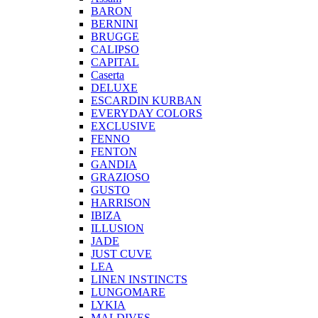
BARON
BERNINI
BRUGGE
CALIPSO
CAPITAL
Caserta
DELUXE
ESCARDIN KURBAN
EVERYDAY COLORS
EXCLUSIVE
FENNO
FENTON
GANDIA
GRAZIOSO
GUSTO
HARRISON
IBIZA
ILLUSION
JADE
JUST CUVE
LEA
LINEN INSTINCTS
LUNGOMARE
LYKIA
MALDIVES