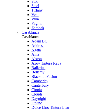
Silk
Steel
Tiffany
Vera
Villa
Yagmur
Zambak
Casablanca
Casablanca
Adam BC
Address
Agata
Alna
Alston
Azov Tintura Raya
Ballerina
Bellamy
Blackout Fusion
Camberley
Canterbury
Cinnia
Clouds
Daynight
Divine
Dolce Lino Tintura Liso