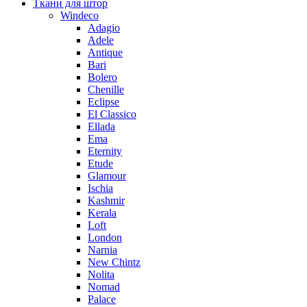
Ткани для штор
Windeco
Adagio
Adele
Antique
Bari
Bolero
Chenille
Eclipse
El Classico
Ellada
Ema
Eternity
Etude
Glamour
Ischia
Kashmir
Kerala
Loft
London
Narnia
New Chintz
Nolita
Nomad
Palace