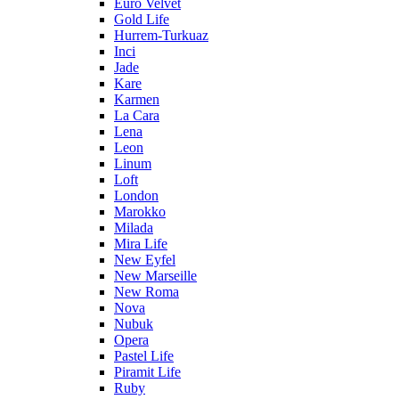
Euro Velvet
Gold Life
Hurrem-Turkuaz
Inci
Jade
Kare
Karmen
La Cara
Lena
Leon
Linum
Loft
London
Marokko
Milada
Mira Life
New Eyfel
New Marseille
New Roma
Nova
Nubuk
Opera
Pastel Life
Piramit Life
Ruby