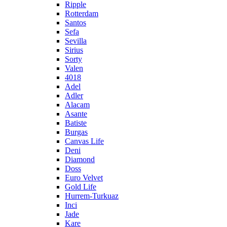
Ripple
Rotterdam
Santos
Sefa
Sevilla
Sirius
Sorty
Valen
4018
Adel
Adler
Alacam
Asante
Batiste
Burgas
Canvas Life
Deni
Diamond
Doss
Euro Velvet
Gold Life
Hurrem-Turkuaz
Inci
Jade
Kare