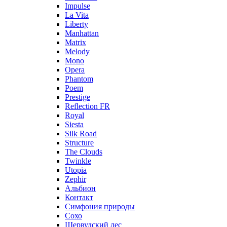
Impulse
La Vita
Liberty
Manhattan
Matrix
Melody
Mono
Opera
Phantom
Poem
Prestige
Reflection FR
Royal
Siesta
Silk Road
Structure
The Clouds
Twinkle
Utopia
Zephir
Альбион
Контакт
Симфония природы
Сохо
Шервудский лес