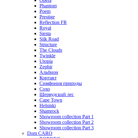
Opera
Phantom
Poem
Prestige
Reflection FR
Royal
Siesta
Silk Road
Structure
The Clouds
Twinkle
Utopia
Zephir
Альбион
Контакт
Симфония природы
Сохо
Шервудский лес
Cape Town
Helsinki
Shamrock
Showroom collection Part 1
Showroom collection Part 2
Showroom collection Part 3
Dom CARO