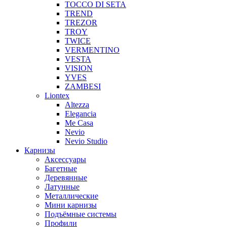
TOCCO DI SETA
TREND
TREZOR
TROY
TWICE
VERMENTINO
VESTA
VISION
YVES
ZAMBESI
Liontex
Altezza
Elegancia
Me Casa
Nevio
Nevio Studio
Карнизы
Аксессуары
Багетные
Деревянные
Латунные
Металлические
Мини карнизы
Подъёмные системы
Профили