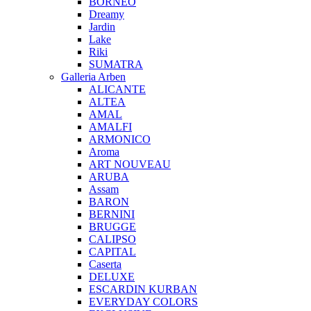
BORNEO
Dreamy
Jardin
Lake
Riki
SUMATRA
Galleria Arben
ALICANTE
ALTEA
AMAL
AMALFI
ARMONICO
Aroma
ART NOUVEAU
ARUBA
Assam
BARON
BERNINI
BRUGGE
CALIPSO
CAPITAL
Caserta
DELUXE
ESCARDIN KURBAN
EVERYDAY COLORS