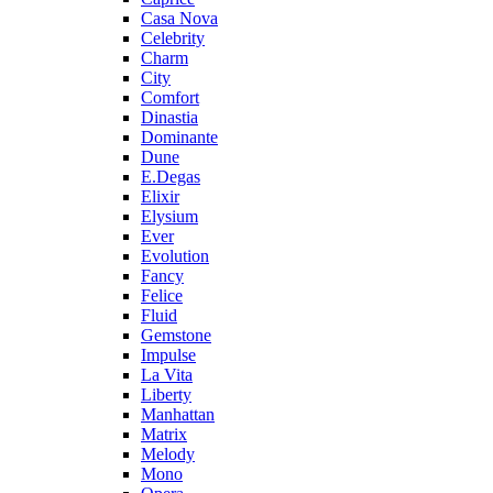
Casa Nova
Celebrity
Charm
City
Comfort
Dinastia
Dominante
Dune
E.Degas
Elixir
Elysium
Ever
Evolution
Fancy
Felice
Fluid
Gemstone
Impulse
La Vita
Liberty
Manhattan
Matrix
Melody
Mono