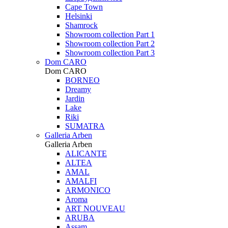
Cape Town
Helsinki
Shamrock
Showroom collection Part 1
Showroom collection Part 2
Showroom collection Part 3
Dom CARO
Dom CARO
BORNEO
Dreamy
Jardin
Lake
Riki
SUMATRA
Galleria Arben
Galleria Arben
ALICANTE
ALTEA
AMAL
AMALFI
ARMONICO
Aroma
ART NOUVEAU
ARUBA
Assam