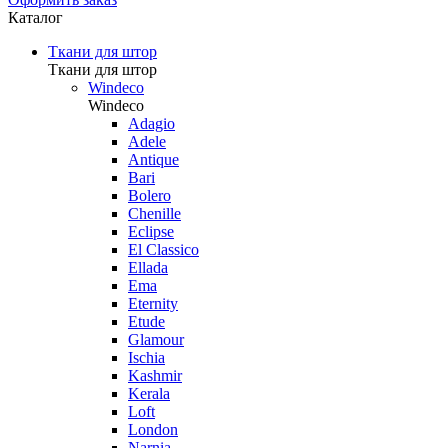
Каталог
Ткани для штор
Ткани для штор
Windeco
Windeco
Adagio
Adele
Antique
Bari
Bolero
Chenille
Eclipse
El Classico
Ellada
Ema
Eternity
Etude
Glamour
Ischia
Kashmir
Kerala
Loft
London
Narnia