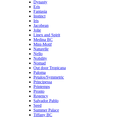
Dynasty
Eris
Fantasia
Instinct
Iris
Jacobean
Jolie
Linex and Spirit
Medina BC
Mini-Motif
Naturelle
Nello
Nobility
Nomad
Out door Tropicana
Paloma
Petalos/Symmetric
Principessa
Printemps
Pronto
Regency
Salvador Pablo
Seed
Summer Palace
Tiffany BC