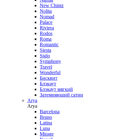
New Chintz
Nolita
Nomad
Palace
Riviera
Rodos
Roma
Romantic
Siesta
Siglo
Symphony
Travel
Wonderful
Бисквит
Блэкаут
Блэкаут мягкий
Затемняющий сатин
Arya
Arya
Barcelona
Bruno
Latina
Luna
Mirage