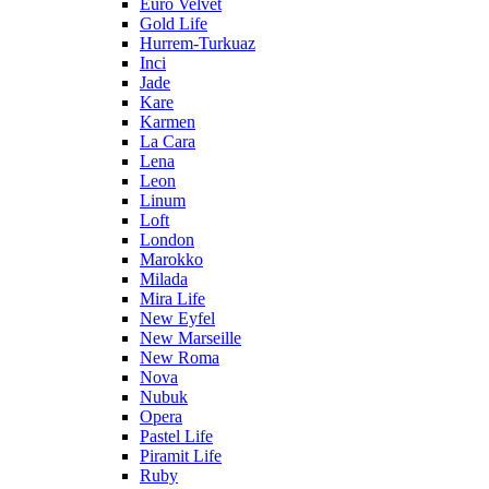
Euro Velvet
Gold Life
Hurrem-Turkuaz
Inci
Jade
Kare
Karmen
La Cara
Lena
Leon
Linum
Loft
London
Marokko
Milada
Mira Life
New Eyfel
New Marseille
New Roma
Nova
Nubuk
Opera
Pastel Life
Piramit Life
Ruby