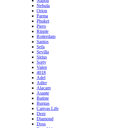
Napoli
Nebula
Orion
Parma
Phuket
Piero
Ripple
Rotterdam
Santos
Sefa
Sevilla
Sirius
Sorty
Valen
4018
Adel
Adler
Alacam
Asante
Batiste
Burgas
Canvas Life
Deni
Diamond
Doss