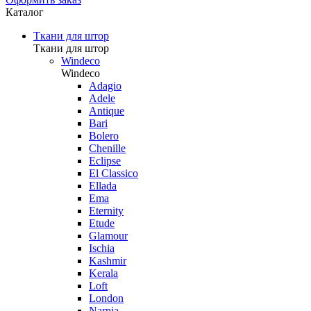
Каталог
Ткани для штор
Ткани для штор
Windeco
Windeco
Adagio
Adele
Antique
Bari
Bolero
Chenille
Eclipse
El Classico
Ellada
Ema
Eternity
Etude
Glamour
Ischia
Kashmir
Kerala
Loft
London
Narnia