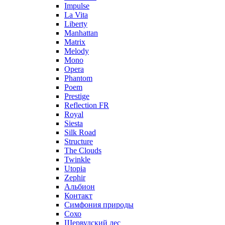
Impulse
La Vita
Liberty
Manhattan
Matrix
Melody
Mono
Opera
Phantom
Poem
Prestige
Reflection FR
Royal
Siesta
Silk Road
Structure
The Clouds
Twinkle
Utopia
Zephir
Альбион
Контакт
Симфония природы
Сохо
Шервудский лес