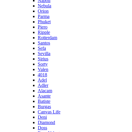
Napoli
Nebula
Orion
Parma
Phuket
Piero
Ripple
Rotterdam
Santos
Sefa
Sevilla
Sirius
Sorty
Valen
4018
Adel
Adler
Alacam
Asante
Batiste
Burgas
Canvas Life
Deni
Diamond
Doss