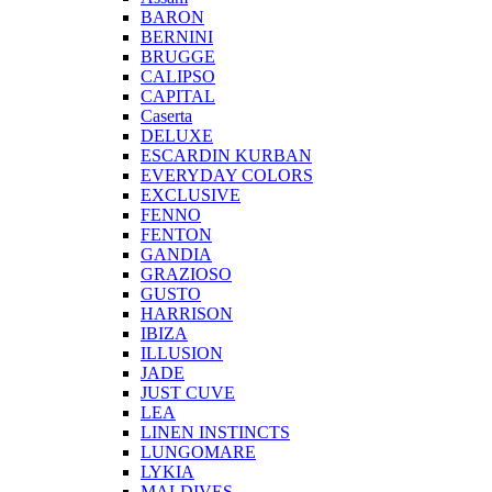
BARON
BERNINI
BRUGGE
CALIPSO
CAPITAL
Caserta
DELUXE
ESCARDIN KURBAN
EVERYDAY COLORS
EXCLUSIVE
FENNO
FENTON
GANDIA
GRAZIOSO
GUSTO
HARRISON
IBIZA
ILLUSION
JADE
JUST CUVE
LEA
LINEN INSTINCTS
LUNGOMARE
LYKIA
MALDIVES