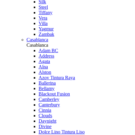
Silk
Steel
Tiffany
Vera
Villa
Yagmur
Zambak
Casablanca
Casablanca
Adam BC
Address
Agata
Alna
Alston
Azov Tintura Raya
Ballerina
Bellamy
Blackout Fusion
Camberley
Canterbury
Cinnia
Clouds
Daynight
Divine
Dolce Lino Tintura Liso