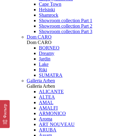
Cape Town
Helsinki
Shamrock
Showroom collection Part 1
Showroom collection Part 2
Showroom collection Part 3
Dom CARO
Dom CARO
BORNEO
Dreamy
Jardin
Lake
Riki
SUMATRA
Galleria Arben
Galleria Arben
ALICANTE
ALTEA
AMAL
Фильтр
AMALFI
ARMONICO
Aroma
ART NOUVEAU
ARUBA
Assam