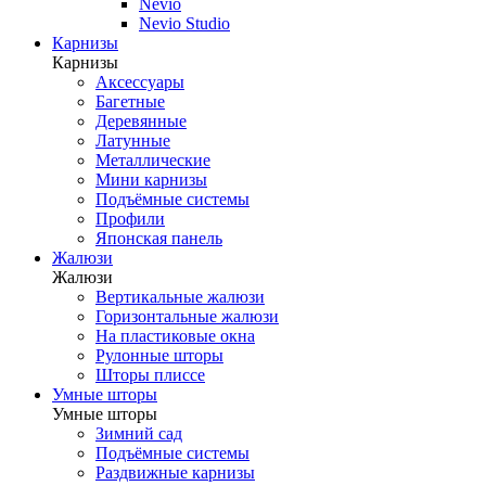
Nevio
Nevio Studio
Карнизы
Карнизы
Аксессуары
Багетные
Деревянные
Латунные
Металлические
Мини карнизы
Подъёмные системы
Профили
Японская панель
Жалюзи
Жалюзи
Вертикальные жалюзи
Горизонтальные жалюзи
На пластиковые окна
Рулонные шторы
Шторы плиссе
Умные шторы
Умные шторы
Зимний сад
Подъёмные системы
Раздвижные карнизы