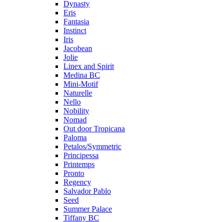
Dynasty
Eris
Fantasia
Instinct
Iris
Jacobean
Jolie
Linex and Spirit
Medina BC
Mini-Motif
Naturelle
Nello
Nobility
Nomad
Out door Tropicana
Paloma
Petalos/Symmetric
Principessa
Printemps
Pronto
Regency
Salvador Pablo
Seed
Summer Palace
Tiffany BC