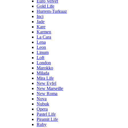
Euro Velvet
Gold Life
Hurrem-Turkuaz
Inci
Jade
Kare
Karmen
La Cara
Lena
Leon
Linum
Loft
London
Marokko
Milada
Mira Life
New Eyfel
New Marseille
New Roma
Nova
Nubuk
Opera
Pastel Life
Piramit Life
Ruby