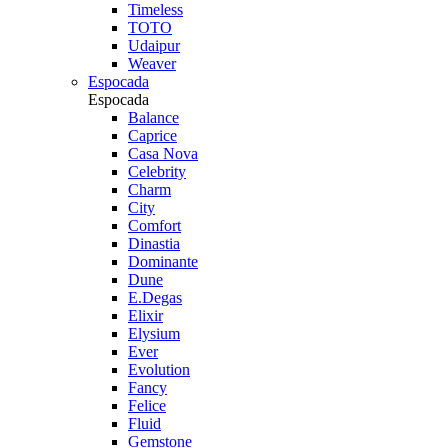
Timeless
TOTO
Udaipur
Weaver
Espocada
Espocada
Balance
Caprice
Casa Nova
Celebrity
Charm
City
Comfort
Dinastia
Dominante
Dune
E.Degas
Elixir
Elysium
Ever
Evolution
Fancy
Felice
Fluid
Gemstone