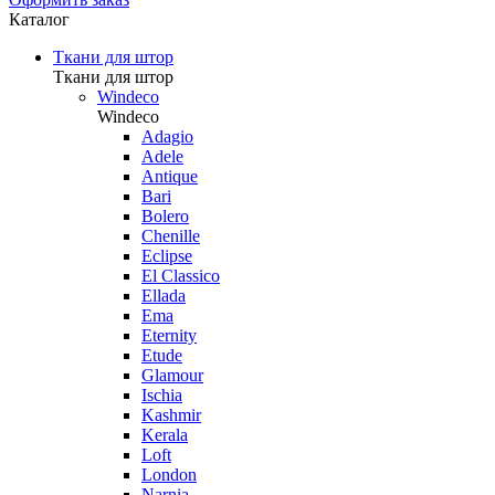
Каталог
Ткани для штор
Ткани для штор
Windeco
Windeco
Adagio
Adele
Antique
Bari
Bolero
Chenille
Eclipse
El Classico
Ellada
Ema
Eternity
Etude
Glamour
Ischia
Kashmir
Kerala
Loft
London
Narnia