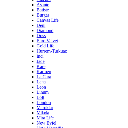
Asante
Batiste
Burgas
Canvas Life
Deni
Diamond
Doss
Euro Velvet
Gold Life
Hurrem-Turkuaz
Inci
Jade
Kare
Karmen
La Cara
Lena
Leon
Linum
Loft
London
Marokko
Milada
Mira Life
New Eyfel