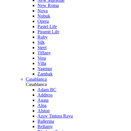
New Marseille
New Roma
Nova
Nubuk
Opera
Pastel Life
Piramit Life
Ruby
Silk
Steel
Tiffany
Vera
Villa
Yagmur
Zambak
Casablanca
Casablanca
Adam BC
Address
Agata
Alna
Alston
Azov Tintura Raya
Ballerina
Bellamy