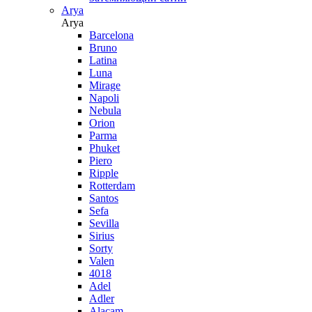
Arya
Arya
Barcelona
Bruno
Latina
Luna
Mirage
Napoli
Nebula
Orion
Parma
Phuket
Piero
Ripple
Rotterdam
Santos
Sefa
Sevilla
Sirius
Sorty
Valen
4018
Adel
Adler
Alacam