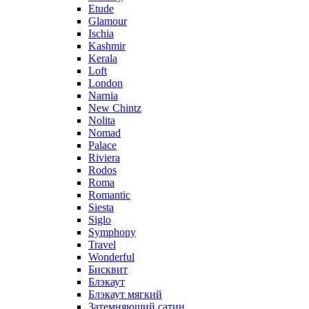
Etude
Glamour
Ischia
Kashmir
Kerala
Loft
London
Narnia
New Chintz
Nolita
Nomad
Palace
Riviera
Rodos
Roma
Romantic
Siesta
Siglo
Symphony
Travel
Wonderful
Бисквит
Блэкаут
Блэкаут мягкий
Затемняющий сатин