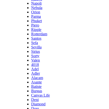
Napoli
Nebula
Orion
Parma
Phuket
Piero
Ripple
Rotterdam
Santos
Sefa
Sevilla
Sirius
Sorty
Valen
4018
Adel
Adler
Alacam
Asante
Batiste
Burgas
Canvas Life
Deni
Diamond
Doss