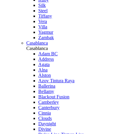
Silk
Steel
Tiffany
Vera
Villa
Yagmur
Zambak
Casablanca
Casablanca
Adam BC
Address
Agata
Alna
Alston
Azov Tintura Raya
Ballerina
Bellamy
Blackout Fusion
Camberley
Canterbury
Cinnia
Clouds
Daynight
Divine