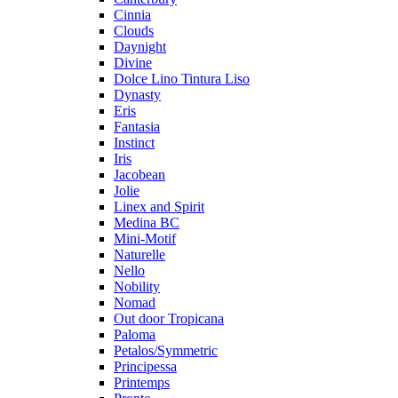
Cinnia
Clouds
Daynight
Divine
Dolce Lino Tintura Liso
Dynasty
Eris
Fantasia
Instinct
Iris
Jacobean
Jolie
Linex and Spirit
Medina BC
Mini-Motif
Naturelle
Nello
Nobility
Nomad
Out door Tropicana
Paloma
Petalos/Symmetric
Principessa
Printemps