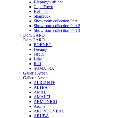
Шервудский лес
Cape Town
Helsinki
Shamrock
Showroom collection Part 1
Showroom collection Part 2
Showroom collection Part 3
Dom CARO
Dom CARO
BORNEO
Dreamy
Jardin
Lake
Riki
SUMATRA
Galleria Arben
Galleria Arben
ALICANTE
ALTEA
AMAL
AMALFI
ARMONICO
Aroma
ART NOUVEAU
ARUBA