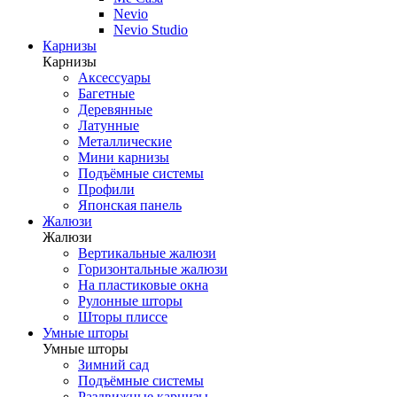
Nevio
Nevio Studio
Карнизы
Карнизы
Аксессуары
Багетные
Деревянные
Латунные
Металлические
Мини карнизы
Подъёмные системы
Профили
Японская панель
Жалюзи
Жалюзи
Вертикальные жалюзи
Горизонтальные жалюзи
На пластиковые окна
Рулонные шторы
Шторы плиссе
Умные шторы
Умные шторы
Зимний сад
Подъёмные системы
Раздвижные карнизы