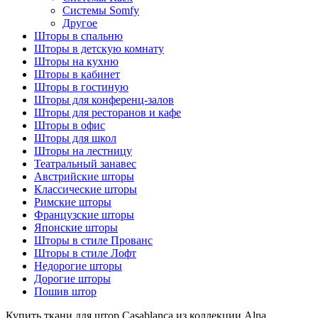
Системы Somfy
Другое
Шторы в спальню
Шторы в детскую комнату
Шторы на кухню
Шторы в кабинет
Шторы в гостиную
Шторы для конференц-залов
Шторы для ресторанов и кафе
Шторы в офис
Шторы для школ
Шторы на лестницу
Театральный занавес
Австрийские шторы
Классические шторы
Римские шторы
Французские шторы
Японские шторы
Шторы в стиле Прованс
Шторы в стиле Лофт
Недорогие шторы
Дорогие шторы
Пошив штор
Купить ткани для штор Casablanca из коллекции Alna,