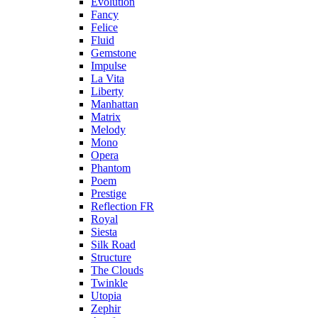
Evolution
Fancy
Felice
Fluid
Gemstone
Impulse
La Vita
Liberty
Manhattan
Matrix
Melody
Mono
Opera
Phantom
Poem
Prestige
Reflection FR
Royal
Siesta
Silk Road
Structure
The Clouds
Twinkle
Utopia
Zephir