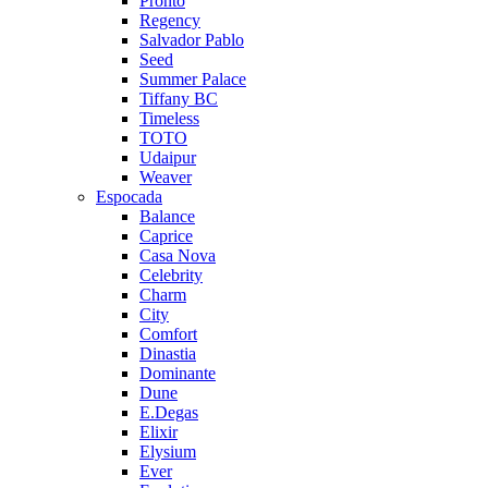
Pronto
Regency
Salvador Pablo
Seed
Summer Palace
Tiffany BC
Timeless
TOTO
Udaipur
Weaver
Espocada
Balance
Caprice
Casa Nova
Celebrity
Charm
City
Comfort
Dinastia
Dominante
Dune
E.Degas
Elixir
Elysium
Ever