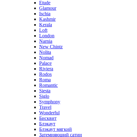
Etude
Glamour
Ischia
Kashmir
Kerala
Loft
London
Narnia
New Chintz
Nolita
Nomad
Palace
Riviera
Rodos
Roma
Romantic
Siesta
Siglo
Symphony
Travel
Wonderful
Бисквит
Блэкаут
Блэкаут мягкий
Затемняющий сатин