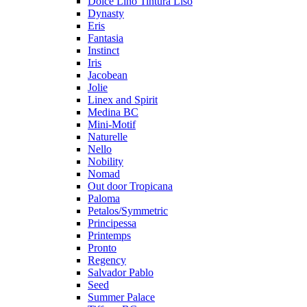
Dolce Lino Tintura Liso
Dynasty
Eris
Fantasia
Instinct
Iris
Jacobean
Jolie
Linex and Spirit
Medina BC
Mini-Motif
Naturelle
Nello
Nobility
Nomad
Out door Tropicana
Paloma
Petalos/Symmetric
Principessa
Printemps
Pronto
Regency
Salvador Pablo
Seed
Summer Palace