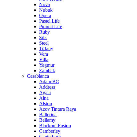
Nova
Nubuk
Opera
Pastel Life
Piramit Life
Ruby
Silk
Steel
Tiffany
Vera
Villa
Yagmur
Zambak
Casablanca
Adam BC
Address
Agata
Alna
Alston
Azov Tintura Raya
Ballerina
Bellamy
Blackout Fusion
Camberley
Canterbury