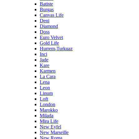
Batiste
Burgas
Canvas Life
Deni
Diamond
Doss
Euro Velvet
Gold Life
Hurrem-Turkuaz
Inci
Jade
Kare
Karmen
La Cara
Lena
Leon
Linum
Loft
London
Marokko
Milada
Mira Life
New Eyfel
New Marseille
New Roma