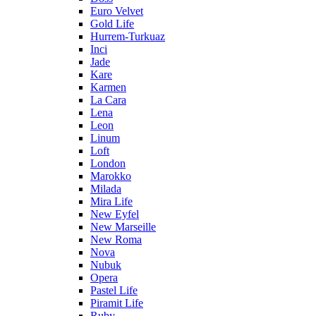
Euro Velvet
Gold Life
Hurrem-Turkuaz
Inci
Jade
Kare
Karmen
La Cara
Lena
Leon
Linum
Loft
London
Marokko
Milada
Mira Life
New Eyfel
New Marseille
New Roma
Nova
Nubuk
Opera
Pastel Life
Piramit Life
Ruby