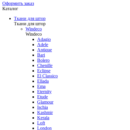
Оформить заказ
Каталог
Ткани для штор
Ткани для штор
Windeco
Windeco
Adagio
Adele
Antique
Bari
Bolero
Chenille
Eclipse
El Classico
Ellada
Ema
Eternity
Etude
Glamour
Ischia
Kashmir
Kerala
Loft
London