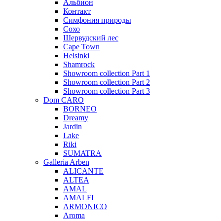
Альбион
Контакт
Симфония природы
Сохо
Шервудский лес
Cape Town
Helsinki
Shamrock
Showroom collection Part 1
Showroom collection Part 2
Showroom collection Part 3
Dom CARO
BORNEO
Dreamy
Jardin
Lake
Riki
SUMATRA
Galleria Arben
ALICANTE
ALTEA
AMAL
AMALFI
ARMONICO
Aroma