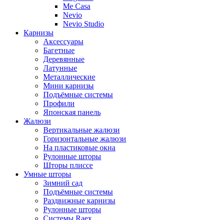
Me Casa
Nevio
Nevio Studio
Карнизы
Аксессуары
Багетные
Деревянные
Латунные
Металлические
Мини карнизы
Подъёмные системы
Профили
Японская панель
Жалюзи
Вертикальные жалюзи
Горизонтальные жалюзи
На пластиковые окна
Рулонные шторы
Шторы плиссе
Умные шторы
Зимний сад
Подъёмные системы
Раздвижные карнизы
Рулонные шторы
Системы Raex