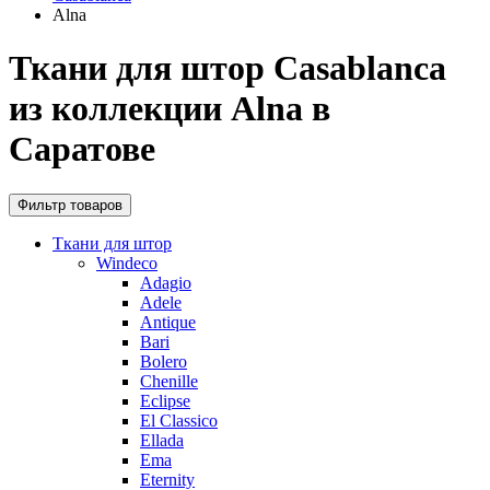
Alna
Ткани для штор Casablanca
из коллекции Alna в
Саратове
Фильтр товаров
Ткани для штор
Windeco
Adagio
Adele
Antique
Bari
Bolero
Chenille
Eclipse
El Classico
Ellada
Ema
Eternity