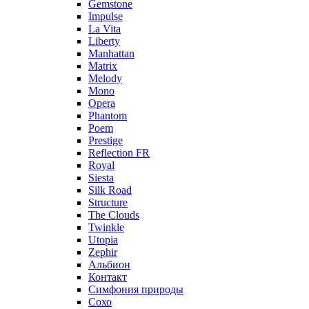
Gemstone
Impulse
La Vita
Liberty
Manhattan
Matrix
Melody
Mono
Opera
Phantom
Poem
Prestige
Reflection FR
Royal
Siesta
Silk Road
Structure
The Clouds
Twinkle
Utopia
Zephir
Альбион
Контакт
Симфония природы
Сохо