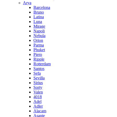
Arya
Barcelona
Bruno
Latina
Luna
Mirage
Napoli
Nebula
Orion
Parma
Phuket
Piero
Ripple
Rotterdam
Santos
Sefa
Sevilla
Sirius
Sorty
Valen
4018
Adel
Adler
Alacam
Asante