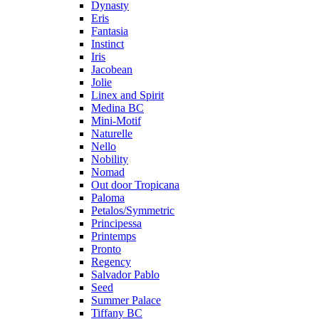
Dynasty
Eris
Fantasia
Instinct
Iris
Jacobean
Jolie
Linex and Spirit
Medina BC
Mini-Motif
Naturelle
Nello
Nobility
Nomad
Out door Tropicana
Paloma
Petalos/Symmetric
Principessa
Printemps
Pronto
Regency
Salvador Pablo
Seed
Summer Palace
Tiffany BC