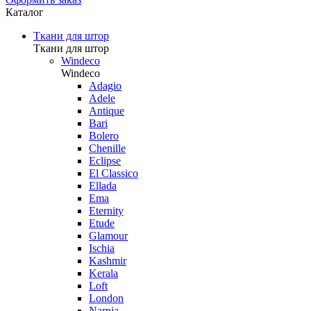
Каталог
Ткани для штор
Ткани для штор
Windeco
Windeco
Adagio
Adele
Antique
Bari
Bolero
Chenille
Eclipse
El Classico
Ellada
Ema
Eternity
Etude
Glamour
Ischia
Kashmir
Kerala
Loft
London
Narnia