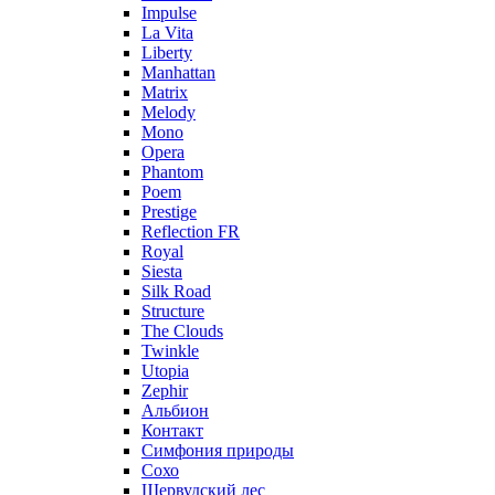
Impulse
La Vita
Liberty
Manhattan
Matrix
Melody
Mono
Opera
Phantom
Poem
Prestige
Reflection FR
Royal
Siesta
Silk Road
Structure
The Clouds
Twinkle
Utopia
Zephir
Альбион
Контакт
Симфония природы
Сохо
Шервудский лес