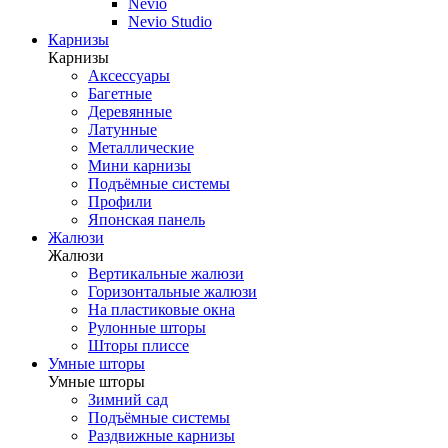
Nevio
Nevio Studio
Карнизы
Карнизы
Аксессуары
Багетные
Деревянные
Латунные
Металлические
Мини карнизы
Подъёмные системы
Профили
Японская панель
Жалюзи
Жалюзи
Вертикальные жалюзи
Горизонтальные жалюзи
На пластиковые окна
Рулонные шторы
Шторы плиссе
Умные шторы
Умные шторы
Зимний сад
Подъёмные системы
Раздвижные карнизы