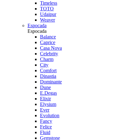
Timeless
TOTO
Udaipur
Weaver
Espocada
Espocada
Balance
Caprice
Casa Nova
Celebrity
Charm
City
Comfort
Dinastia
Dominante
Dune
E.Degas
Elixir
Elysium
Ever
Evolution
Fancy
Felice
Fluid
Gemstone