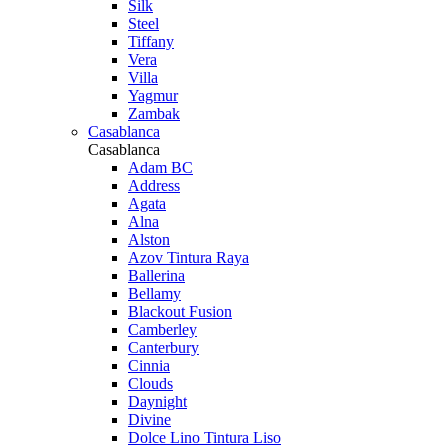
Silk
Steel
Tiffany
Vera
Villa
Yagmur
Zambak
Casablanca
Casablanca
Adam BC
Address
Agata
Alna
Alston
Azov Tintura Raya
Ballerina
Bellamy
Blackout Fusion
Camberley
Canterbury
Cinnia
Clouds
Daynight
Divine
Dolce Lino Tintura Liso