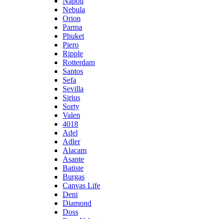
Napoli
Nebula
Orion
Parma
Phuket
Piero
Ripple
Rotterdam
Santos
Sefa
Sevilla
Sirius
Sorty
Valen
4018
Adel
Adler
Alacam
Asante
Batiste
Burgas
Canvas Life
Deni
Diamond
Doss