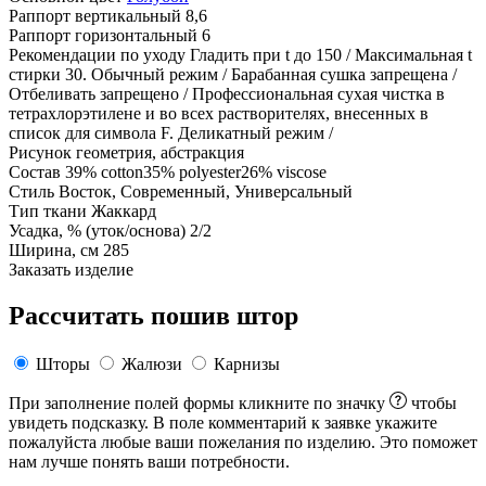
Раппорт вертикальный
8,6
Раппорт горизонтальный
6
Рекомендации по уходу
Гладить при t до 150 / Максимальная t
стирки 30. Обычный режим / Барабанная сушка запрещена /
Отбеливать запрещено / Профессиональная сухая чистка в
тетрахлорэтилене и во всех растворителях, внесенных в
список для символа F. Деликатный режим /
Рисунок
геометрия, абстракция
Состав
39% cotton35% polyester26% viscose
Стиль
Восток, Современный, Универсальный
Тип ткани
Жаккард
Усадка, % (уток/основа)
2/2
Ширина, см
285
Заказать изделие
Рассчитать пошив штор
Шторы
Жалюзи
Карнизы
При заполнение полей формы кликните по значку
чтобы
увидеть подсказку. В поле комментарий к заявке укажите
пожалуйста любые ваши пожелания по изделию. Это поможет
нам лучше понять ваши потребности.