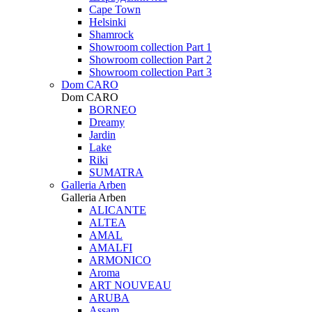
Cape Town
Helsinki
Shamrock
Showroom collection Part 1
Showroom collection Part 2
Showroom collection Part 3
Dom CARO
Dom CARO
BORNEO
Dreamy
Jardin
Lake
Riki
SUMATRA
Galleria Arben
Galleria Arben
ALICANTE
ALTEA
AMAL
AMALFI
ARMONICO
Aroma
ART NOUVEAU
ARUBA
Assam