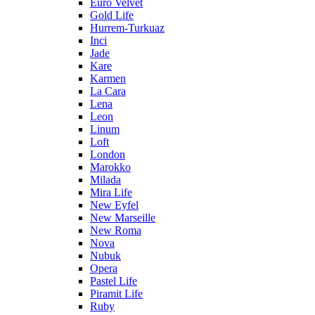
Euro Velvet
Gold Life
Hurrem-Turkuaz
Inci
Jade
Kare
Karmen
La Cara
Lena
Leon
Linum
Loft
London
Marokko
Milada
Mira Life
New Eyfel
New Marseille
New Roma
Nova
Nubuk
Opera
Pastel Life
Piramit Life
Ruby