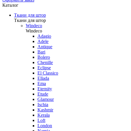
Каталог
Ткани для штор
Ткани для штор
Windeco
Windeco
Adagio
Adele
Antique
Bari
Bolero
Chenille
Eclipse
El Classico
Ellada
Ema
Eternity
Etude
Glamour
Ischia
Kashmir
Kerala
Loft
London
Narnia