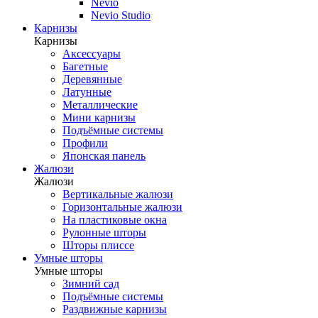
Nevio
Nevio Studio
Карнизы
Карнизы
Аксессуары
Багетные
Деревянные
Латунные
Металлические
Мини карнизы
Подъёмные системы
Профили
Японская панель
Жалюзи
Жалюзи
Вертикальные жалюзи
Горизонтальные жалюзи
На пластиковые окна
Рулонные шторы
Шторы плиссе
Умные шторы
Умные шторы
Зимний сад
Подъёмные системы
Раздвижные карнизы