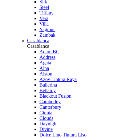
Silk
Steel
Tiffany
Vera
Villa
Yagmur
Zambak
Casablanca
Casablanca
Adam BC
Address
Agata
Alna
Alston
Azov Tintura Raya
Ballerina
Bellamy
Blackout Fusion
Camberley
Canterbury
Cinnia
Clouds
Daynight
Divine
Dolce Lino Tintura Liso