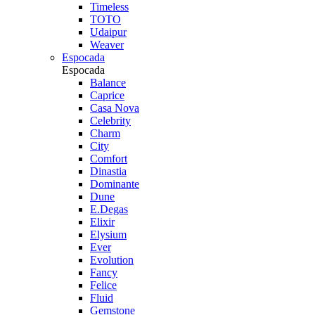
Timeless
TOTO
Udaipur
Weaver
Espocada
Espocada
Balance
Caprice
Casa Nova
Celebrity
Charm
City
Comfort
Dinastia
Dominante
Dune
E.Degas
Elixir
Elysium
Ever
Evolution
Fancy
Felice
Fluid
Gemstone