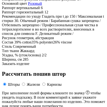
Основной цвет
Розовый
Раппорт вертикальный
6
Раппорт горизонтальный
12
Рекомендации по уходу
Гладить при t до 150 / Максимальная t
стирки 30. Обычный режим / Барабанная сушка запрещена /
Отбеливать запрещено / Профессиональная сухая чистка в
тетрахлорэтилене и во всех растворителях, внесенных в
список для символа F. Деликатный режим /
Рисунок
геометрия, абстракция
Состав
39% cotton35% polyester26% viscose
Стиль
Современный
Тип ткани
Жаккард
Усадка, % (уток/основа)
2/2
Ширина, см
285
Заказать изделие
Рассчитать пошив штор
Шторы
Жалюзи
Карнизы
При заполнение полей формы кликните по значку
чтобы
увидеть подсказку. В поле комментарий к заявке укажите
пожалуйста любые ваши пожелания по изделию. Это поможет
нам лучше понять ваши потребности.