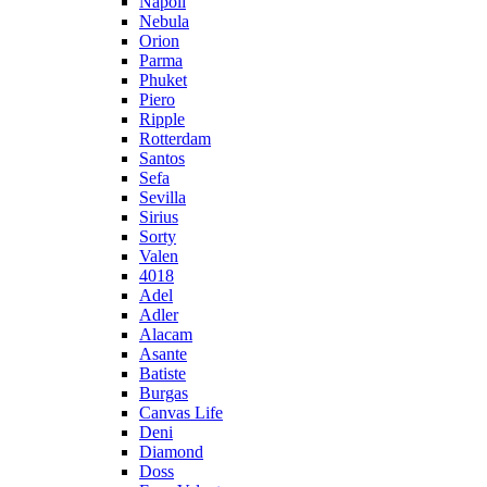
Napoli
Nebula
Orion
Parma
Phuket
Piero
Ripple
Rotterdam
Santos
Sefa
Sevilla
Sirius
Sorty
Valen
4018
Adel
Adler
Alacam
Asante
Batiste
Burgas
Canvas Life
Deni
Diamond
Doss