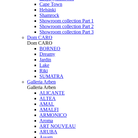
Cape Town
Helsinki
Shamrock
Showroom collection Part 1
Showroom collection Part 2
Showroom collection Part 3
Dom CARO
Dom CARO
BORNEO
Dreamy
Jardin
Lake
Riki
SUMATRA
Galleria Arben
Galleria Arben
ALICANTE
ALTEA
AMAL
AMALFI
ARMONICO
Aroma
ART NOUVEAU
ARUBA
Assam