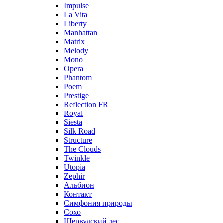
Impulse
La Vita
Liberty
Manhattan
Matrix
Melody
Mono
Opera
Phantom
Poem
Prestige
Reflection FR
Royal
Siesta
Silk Road
Structure
The Clouds
Twinkle
Utopia
Zephir
Альбион
Контакт
Симфония природы
Сохо
Шервудский лес