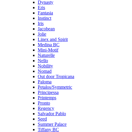
Dynasty
Eris
Fantasia
Instinct
Iris
Jacobean
Jolie
Linex and Spirit
Medina BC
Mini-Motif
Naturelle
Nello
Nobility
Nomad
Out door Tropicana
Paloma
Petalos/Symmetric
Principessa
Printemps
Pronto
Regency
Salvador Pablo
Seed
Summer Palace
Tiffany BC