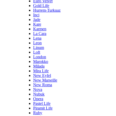
Euro Velvet
Gold Life
Hurrem-Turkuaz
Inci
Jade
Kare
Karmen
La Cara
Lena
Leon
Linum
Loft
London
Marokko
Milada
Mira Life
New Eyfel
New Marseille
New Roma
Nova
Nubuk
Opera
Pastel Life
Piramit Life
Ruby