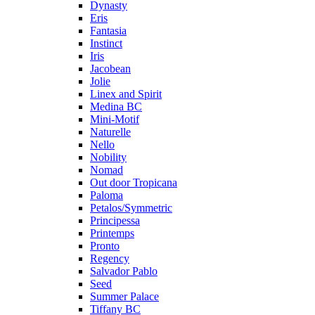
Dynasty
Eris
Fantasia
Instinct
Iris
Jacobean
Jolie
Linex and Spirit
Medina BC
Mini-Motif
Naturelle
Nello
Nobility
Nomad
Out door Tropicana
Paloma
Petalos/Symmetric
Principessa
Printemps
Pronto
Regency
Salvador Pablo
Seed
Summer Palace
Tiffany BC