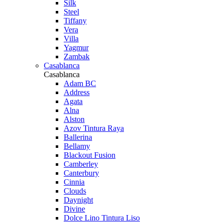
Silk
Steel
Tiffany
Vera
Villa
Yagmur
Zambak
Casablanca
Casablanca
Adam BC
Address
Agata
Alna
Alston
Azov Tintura Raya
Ballerina
Bellamy
Blackout Fusion
Camberley
Canterbury
Cinnia
Clouds
Daynight
Divine
Dolce Lino Tintura Liso