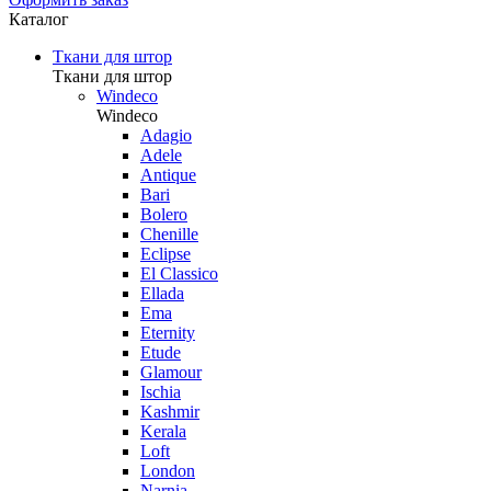
Каталог
Ткани для штор
Ткани для штор
Windeco
Windeco
Adagio
Adele
Antique
Bari
Bolero
Chenille
Eclipse
El Classico
Ellada
Ema
Eternity
Etude
Glamour
Ischia
Kashmir
Kerala
Loft
London
Narnia