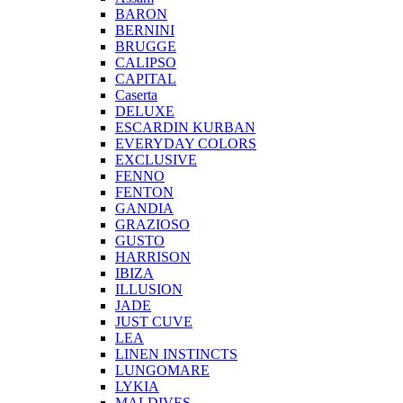
BARON
BERNINI
BRUGGE
CALIPSO
CAPITAL
Caserta
DELUXE
ESCARDIN KURBAN
EVERYDAY COLORS
EXCLUSIVE
FENNO
FENTON
GANDIA
GRAZIOSO
GUSTO
HARRISON
IBIZA
ILLUSION
JADE
JUST CUVE
LEA
LINEN INSTINCTS
LUNGOMARE
LYKIA
MALDIVES