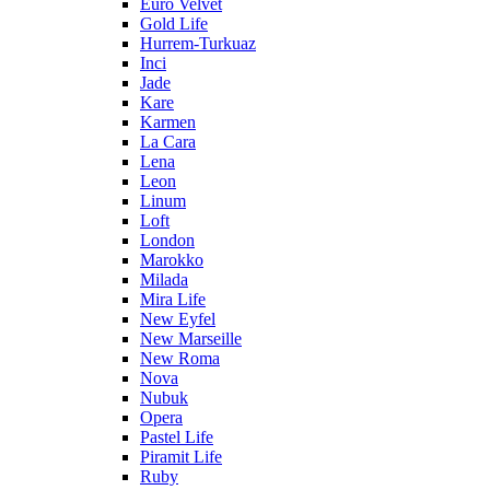
Euro Velvet
Gold Life
Hurrem-Turkuaz
Inci
Jade
Kare
Karmen
La Cara
Lena
Leon
Linum
Loft
London
Marokko
Milada
Mira Life
New Eyfel
New Marseille
New Roma
Nova
Nubuk
Opera
Pastel Life
Piramit Life
Ruby