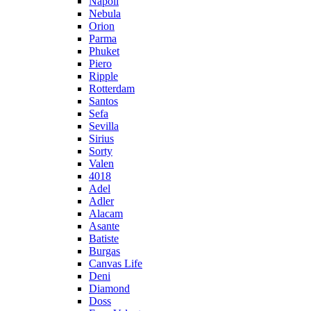
Napoli
Nebula
Orion
Parma
Phuket
Piero
Ripple
Rotterdam
Santos
Sefa
Sevilla
Sirius
Sorty
Valen
4018
Adel
Adler
Alacam
Asante
Batiste
Burgas
Canvas Life
Deni
Diamond
Doss