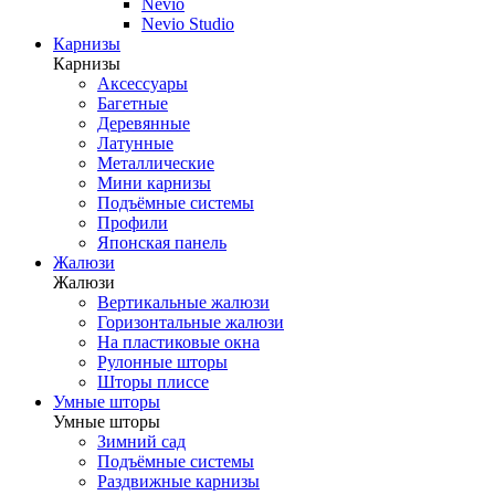
Nevio
Nevio Studio
Карнизы
Карнизы
Аксессуары
Багетные
Деревянные
Латунные
Металлические
Мини карнизы
Подъёмные системы
Профили
Японская панель
Жалюзи
Жалюзи
Вертикальные жалюзи
Горизонтальные жалюзи
На пластиковые окна
Рулонные шторы
Шторы плиссе
Умные шторы
Умные шторы
Зимний сад
Подъёмные системы
Раздвижные карнизы