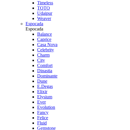
Timeless
TOTO
Udaipur
Weaver
Espocada
Espocada
Balance
Caprice
Casa Nova
Celebrity
Charm
City
Comfort
Dinastia
Dominante
Dune
E.Degas
Elixir
Elysium
Ever
Evolution
Fancy
Felice
Fluid
Gemstone