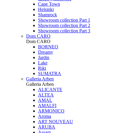
Cape Town
Helsinki
Shamrock
Showroom collection Part 1
Showroom collection Part 2
Showroom collection Part 3
Dom CARO
Dom CARO
BORNEO
Dreamy
Jardin
Lake
Riki
SUMATRA
Galleria Arben
Galleria Arben
ALICANTE
ALTEA
AMAL
AMALFI
ARMONICO
Aroma
ART NOUVEAU
ARUBA
Assam