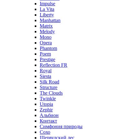
Impulse
La Vita
Liberty
Manhattan
Matrix
Melody
Mono
Opera
Phantom
Poem
Prestige
Reflection FR
Royal
Siesta
Silk Road
Structure
The Clouds
Twinkle
Utopia
Zephir
Альбион
Контакт
Симфония природы
Сохо
Шервудский лес