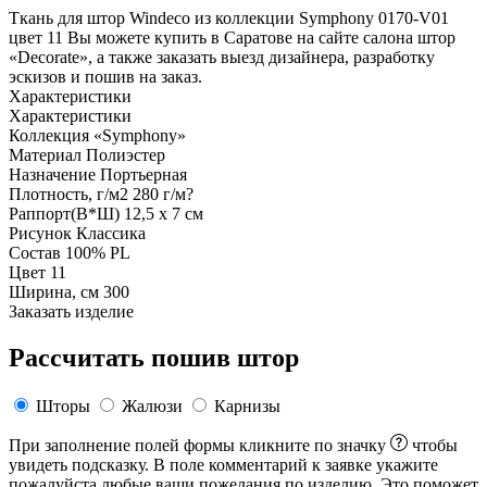
Ткань для штор Windeco из коллекции Symphony 0170-V01
цвет 11 Вы можете купить в Саратове на сайте салона штор
«Decorate», а также заказать выезд дизайнера, разработку
эскизов и пошив на заказ.
Характеристики
Характеристики
Коллекция
«Symphony»
Материал
Полиэстер
Назначение
Портьерная
Плотность, г/м2
280 г/м?
Раппорт(В*Ш)
12,5 х 7 см
Рисунок
Классика
Состав
100% PL
Цвет
11
Ширина, см
300
Заказать изделие
Рассчитать пошив штор
Шторы
Жалюзи
Карнизы
При заполнение полей формы кликните по значку
чтобы
увидеть подсказку. В поле комментарий к заявке укажите
пожалуйста любые ваши пожелания по изделию. Это поможет