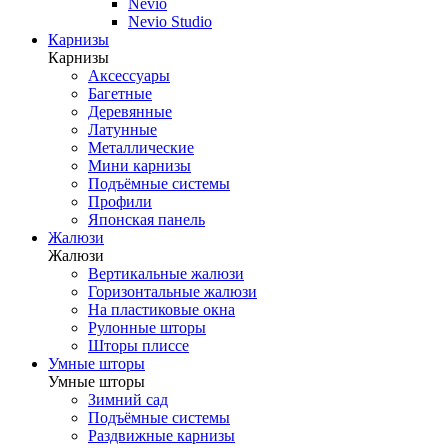
Nevio
Nevio Studio
Карнизы
Карнизы
Аксессуары
Багетные
Деревянные
Латунные
Металлические
Мини карнизы
Подъёмные системы
Профили
Японская панель
Жалюзи
Жалюзи
Вертикальные жалюзи
Горизонтальные жалюзи
На пластиковые окна
Рулонные шторы
Шторы плиссе
Умные шторы
Умные шторы
Зимний сад
Подъёмные системы
Раздвижные карнизы