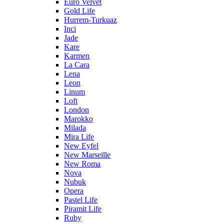
Euro Velvet
Gold Life
Hurrem-Turkuaz
Inci
Jade
Kare
Karmen
La Cara
Lena
Leon
Linum
Loft
London
Marokko
Milada
Mira Life
New Eyfel
New Marseille
New Roma
Nova
Nubuk
Opera
Pastel Life
Piramit Life
Ruby