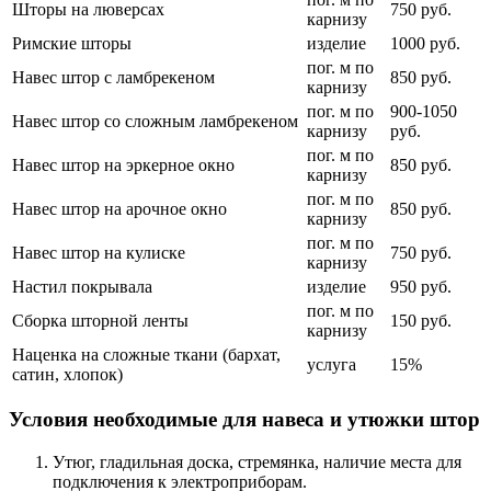
Шторы на люверсах
750 руб.
карнизу
Римские шторы
изделие
1000 руб.
пог. м по
Навес штор с ламбрекеном
850 руб.
карнизу
пог. м по
900-1050
Навес штор со сложным ламбрекеном
карнизу
руб.
пог. м по
Навес штор на эркерное окно
850 руб.
карнизу
пог. м по
Навес штор на арочное окно
850 руб.
карнизу
пог. м по
Навес штор на кулиске
750 руб.
карнизу
Настил покрывала
изделие
950 руб.
пог. м по
Сборка шторной ленты
150 руб.
карнизу
Наценка на сложные ткани (бархат,
услуга
15%
сатин, хлопок)
Условия необходимые для навеса и утюжки штор
Утюг, гладильная доска, стремянка, наличие места для
подключения к электроприборам.