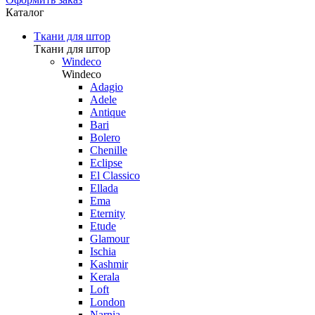
Каталог
Ткани для штор
Ткани для штор
Windeco
Windeco
Adagio
Adele
Antique
Bari
Bolero
Chenille
Eclipse
El Classico
Ellada
Ema
Eternity
Etude
Glamour
Ischia
Kashmir
Kerala
Loft
London
Narnia