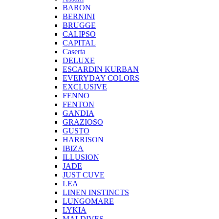
BARON
BERNINI
BRUGGE
CALIPSO
CAPITAL
Caserta
DELUXE
ESCARDIN KURBAN
EVERYDAY COLORS
EXCLUSIVE
FENNO
FENTON
GANDIA
GRAZIOSO
GUSTO
HARRISON
IBIZA
ILLUSION
JADE
JUST CUVE
LEA
LINEN INSTINCTS
LUNGOMARE
LYKIA
MALDIVES