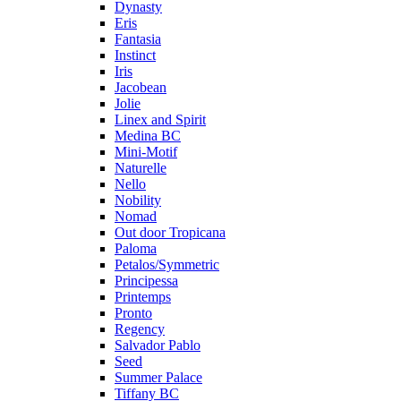
Dynasty
Eris
Fantasia
Instinct
Iris
Jacobean
Jolie
Linex and Spirit
Medina BC
Mini-Motif
Naturelle
Nello
Nobility
Nomad
Out door Tropicana
Paloma
Petalos/Symmetric
Principessa
Printemps
Pronto
Regency
Salvador Pablo
Seed
Summer Palace
Tiffany BC