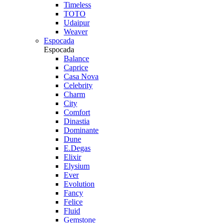
Timeless
TOTO
Udaipur
Weaver
Espocada
Espocada
Balance
Caprice
Casa Nova
Celebrity
Charm
City
Comfort
Dinastia
Dominante
Dune
E.Degas
Elixir
Elysium
Ever
Evolution
Fancy
Felice
Fluid
Gemstone