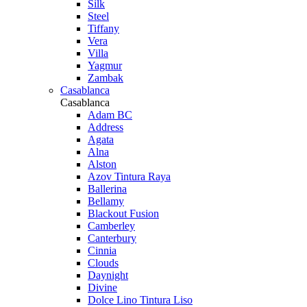
Silk
Steel
Tiffany
Vera
Villa
Yagmur
Zambak
Casablanca
Casablanca
Adam BC
Address
Agata
Alna
Alston
Azov Tintura Raya
Ballerina
Bellamy
Blackout Fusion
Camberley
Canterbury
Cinnia
Clouds
Daynight
Divine
Dolce Lino Tintura Liso