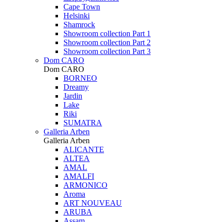
Cape Town
Helsinki
Shamrock
Showroom collection Part 1
Showroom collection Part 2
Showroom collection Part 3
Dom CARO
Dom CARO
BORNEO
Dreamy
Jardin
Lake
Riki
SUMATRA
Galleria Arben
Galleria Arben
ALICANTE
ALTEA
AMAL
AMALFI
ARMONICO
Aroma
ART NOUVEAU
ARUBA
Assam