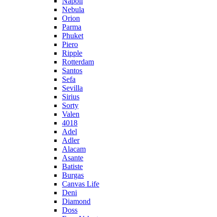
Napoli
Nebula
Orion
Parma
Phuket
Piero
Ripple
Rotterdam
Santos
Sefa
Sevilla
Sirius
Sorty
Valen
4018
Adel
Adler
Alacam
Asante
Batiste
Burgas
Canvas Life
Deni
Diamond
Doss