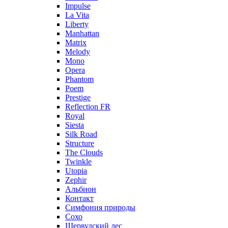
Impulse
La Vita
Liberty
Manhattan
Matrix
Melody
Mono
Opera
Phantom
Poem
Prestige
Reflection FR
Royal
Siesta
Silk Road
Structure
The Clouds
Twinkle
Utopia
Zephir
Альбион
Контакт
Симфония природы
Сохо
Шервудский лес