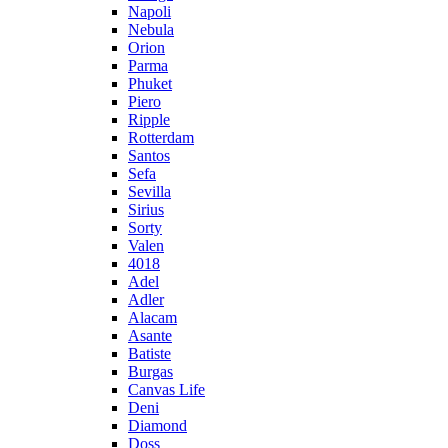
Napoli
Nebula
Orion
Parma
Phuket
Piero
Ripple
Rotterdam
Santos
Sefa
Sevilla
Sirius
Sorty
Valen
4018
Adel
Adler
Alacam
Asante
Batiste
Burgas
Canvas Life
Deni
Diamond
Doss