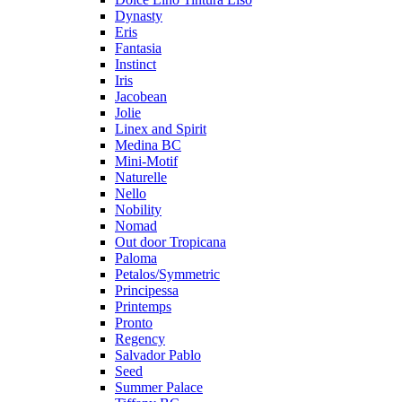
Dynasty
Eris
Fantasia
Instinct
Iris
Jacobean
Jolie
Linex and Spirit
Medina BC
Mini-Motif
Naturelle
Nello
Nobility
Nomad
Out door Tropicana
Paloma
Petalos/Symmetric
Principessa
Printemps
Pronto
Regency
Salvador Pablo
Seed
Summer Palace