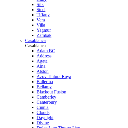
Silk
Steel
Tiffany
Vera
Villa
Yagmur
Zambak
Casablanca
Casablanca
Adam BC
Address
Agata
Alna
Alston
Azov Tintura Raya
Ballerina
Bellamy
Blackout Fusion
Camberley
Canterbury
Cinnia
Clouds
Daynight
Divine
Dolce Lino Tintura Liso