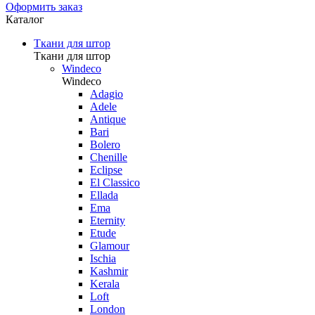
Оформить заказ
Каталог
Ткани для штор
Ткани для штор
Windeco
Windeco
Adagio
Adele
Antique
Bari
Bolero
Chenille
Eclipse
El Classico
Ellada
Ema
Eternity
Etude
Glamour
Ischia
Kashmir
Kerala
Loft
London