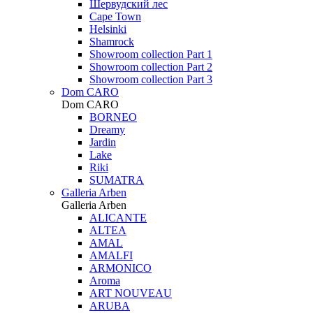
Шервудский лес
Cape Town
Helsinki
Shamrock
Showroom collection Part 1
Showroom collection Part 2
Showroom collection Part 3
Dom CARO
Dom CARO
BORNEO
Dreamy
Jardin
Lake
Riki
SUMATRA
Galleria Arben
Galleria Arben
ALICANTE
ALTEA
AMAL
AMALFI
ARMONICO
Aroma
ART NOUVEAU
ARUBA