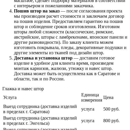
масштабе, сделает подборку материалов в соответствии
с интерьером и пожеланиями заказчика.
Пошив штор на заказ
— после согласования проекта
мы производим расчет стоимости и заключаем договор
на пошив изделия. Предоставляем гарантию на пошив
штор и соблюдение сроков изготовления. Изготовим
шторы любой сложности (классические, римские,
австрийские, шторы с ламбрекенами, японские панели и
другие разновидности). По заказу клиента можем
изготовить покрывала, пледы, декоративные подушки и
другие элементы из тканей под дизайн штор.
Доставка и установка штор
— доставим готовое
изделие в удобное для клиента время, произведем
монтаж карнизов, жалюзи, утюжку и навес штор.
Доставка может быть осуществлена как в Саратове и
области, так и по России.
Глажка и навес штор
Единица
Услуга
Цена
измерения
Выезд сотрудника (доставка изделий
услуга
500 руб.
в пределах г. Саратова)
Выезд сотрудника (доставка изделий
услуга
800 руб.
в пределах г. Энгельса)
Выезд сотрудника (доставка изделий