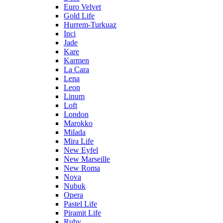
Euro Velvet
Gold Life
Hurrem-Turkuaz
Inci
Jade
Kare
Karmen
La Cara
Lena
Leon
Linum
Loft
London
Marokko
Milada
Mira Life
New Eyfel
New Marseille
New Roma
Nova
Nubuk
Opera
Pastel Life
Piramit Life
Ruby