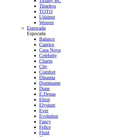
Tiffany BC
Timeless
TOTO
Udaipur
Weaver
Espocada
Espocada
Balance
Caprice
Casa Nova
Celebrity
Charm
City
Comfort
Dinastia
Dominante
Dune
E.Degas
Elixir
Elysium
Ever
Evolution
Fancy
Felice
Fluid