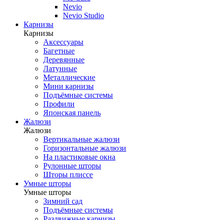
Nevio
Nevio Studio
Карнизы
Карнизы
Аксессуары
Багетные
Деревянные
Латунные
Металлические
Мини карнизы
Подъёмные системы
Профили
Японская панель
Жалюзи
Жалюзи
Вертикальные жалюзи
Горизонтальные жалюзи
На пластиковые окна
Рулонные шторы
Шторы плиссе
Умные шторы
Умные шторы
Зимний сад
Подъёмные системы
Раздвижные карнизы