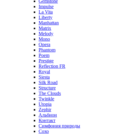
Gemstone
Impulse
La Vita
Liberty
Manhattan
Matrix
Melody
Mono
Opera
Phantom
Poem
Prestige
Reflection FR
Royal
Siesta
Silk Road
Structure
The Clouds
Twinkle
Utopia
Zephir
Альбион
Контакт
Симфония природы
Сохо