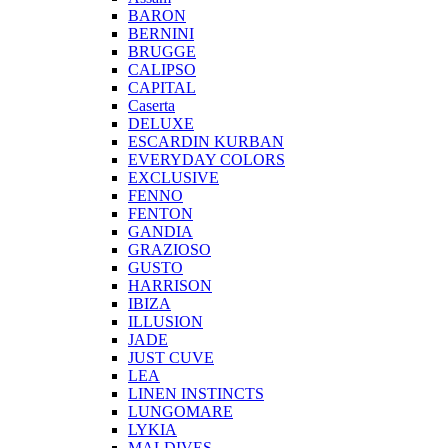
BARON
BERNINI
BRUGGE
CALIPSO
CAPITAL
Caserta
DELUXE
ESCARDIN KURBAN
EVERYDAY COLORS
EXCLUSIVE
FENNO
FENTON
GANDIA
GRAZIOSO
GUSTO
HARRISON
IBIZA
ILLUSION
JADE
JUST CUVE
LEA
LINEN INSTINCTS
LUNGOMARE
LYKIA
MALDIVES