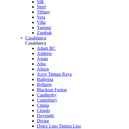
Silk
Steel
Tiffany
Vera
Villa
Yagmur
Zambak
Casablanca
Casablanca
Adam BC
Address
Agata
Alna
Alston
Azov Tintura Raya
Ballerina
Bellamy
Blackout Fusion
Camberley
Canterbury
Cinnia
Clouds
Daynight
Divine
Dolce Lino Tintura Liso