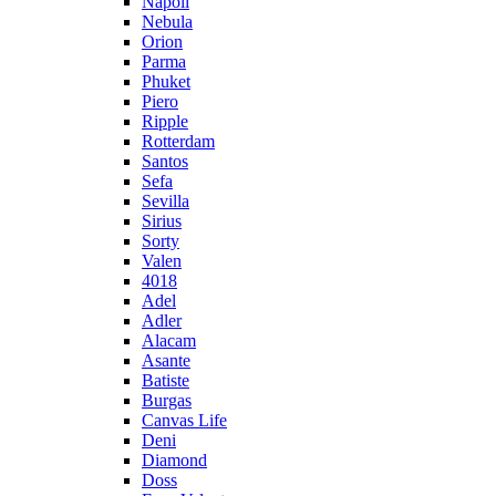
Napoli
Nebula
Orion
Parma
Phuket
Piero
Ripple
Rotterdam
Santos
Sefa
Sevilla
Sirius
Sorty
Valen
4018
Adel
Adler
Alacam
Asante
Batiste
Burgas
Canvas Life
Deni
Diamond
Doss