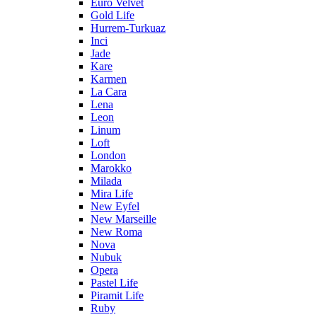
Euro Velvet
Gold Life
Hurrem-Turkuaz
Inci
Jade
Kare
Karmen
La Cara
Lena
Leon
Linum
Loft
London
Marokko
Milada
Mira Life
New Eyfel
New Marseille
New Roma
Nova
Nubuk
Opera
Pastel Life
Piramit Life
Ruby