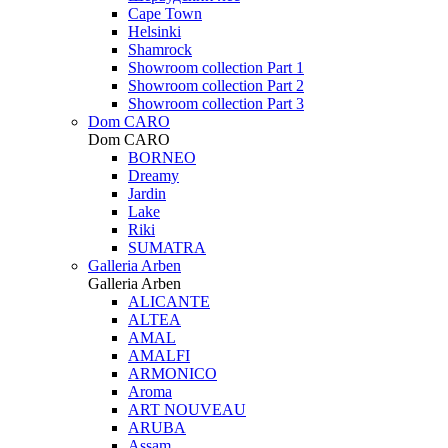
Cape Town
Helsinki
Shamrock
Showroom collection Part 1
Showroom collection Part 2
Showroom collection Part 3
Dom CARO
Dom CARO
BORNEO
Dreamy
Jardin
Lake
Riki
SUMATRA
Galleria Arben
Galleria Arben
ALICANTE
ALTEA
AMAL
AMALFI
ARMONICO
Aroma
ART NOUVEAU
ARUBA
Assam