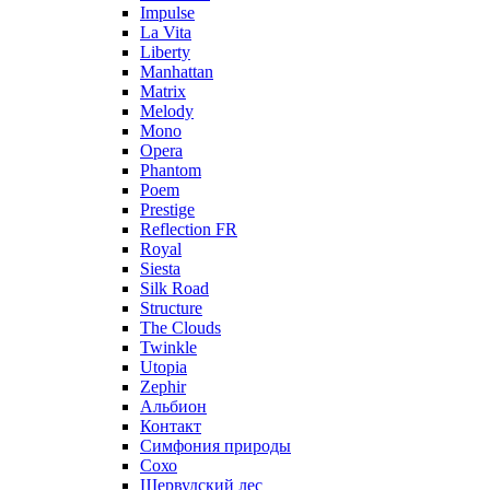
Impulse
La Vita
Liberty
Manhattan
Matrix
Melody
Mono
Opera
Phantom
Poem
Prestige
Reflection FR
Royal
Siesta
Silk Road
Structure
The Clouds
Twinkle
Utopia
Zephir
Альбион
Контакт
Симфония природы
Сохо
Шервудский лес