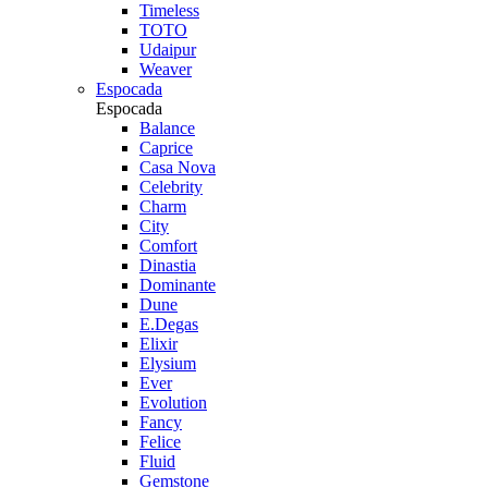
Timeless
TOTO
Udaipur
Weaver
Espocada
Espocada
Balance
Caprice
Casa Nova
Celebrity
Charm
City
Comfort
Dinastia
Dominante
Dune
E.Degas
Elixir
Elysium
Ever
Evolution
Fancy
Felice
Fluid
Gemstone