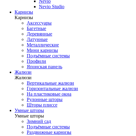
Nevio
Nevio Studio
Карнизы
Карнизы
Аксессуары
Багетные
Деревянные
Латунные
Металлические
Мини карнизы
Подъёмные системы
Профили
Японская панель
Жалюзи
Жалюзи
Вертикальные жалюзи
Горизонтальные жалюзи
На пластиковые окна
Рулонные шторы
Шторы плиссе
Умные шторы
Умные шторы
Зимний сад
Подъёмные системы
Раздвижные карнизы