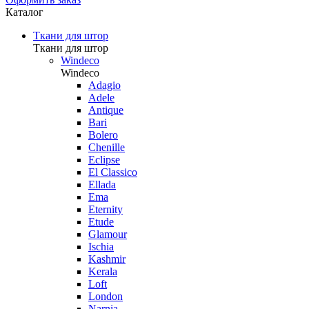
Каталог
Ткани для штор
Ткани для штор
Windeco
Windeco
Adagio
Adele
Antique
Bari
Bolero
Chenille
Eclipse
El Classico
Ellada
Ema
Eternity
Etude
Glamour
Ischia
Kashmir
Kerala
Loft
London
Narnia