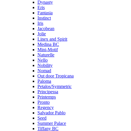
Dynasty
Eris
Fantasia
Instinct
Iris
Jacobean
Jolie
Linex and Spirit
Medina BC
Mini-Motif
Naturelle
Nello
Nobility
Nomad
Out door Tropicana
Paloma
Petalos/Symmetric
Principessa
Printemps
Pronto
Regency
Salvador Pablo
Seed
Summer Palace
Tiffany BC