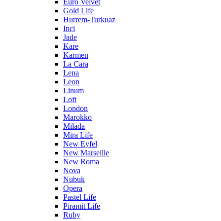
Euro Velvet
Gold Life
Hurrem-Turkuaz
Inci
Jade
Kare
Karmen
La Cara
Lena
Leon
Linum
Loft
London
Marokko
Milada
Mira Life
New Eyfel
New Marseille
New Roma
Nova
Nubuk
Opera
Pastel Life
Piramit Life
Ruby