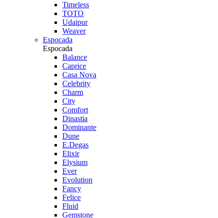
Timeless
TOTO
Udaipur
Weaver
Espocada
Espocada
Balance
Caprice
Casa Nova
Celebrity
Charm
City
Comfort
Dinastia
Dominante
Dune
E.Degas
Elixir
Elysium
Ever
Evolution
Fancy
Felice
Fluid
Gemstone