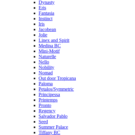
Dynasty
Eris
Fantasia
Instinct
Iris
Jacobean
Jolie
Linex and Spirit
Medina BC
Mini-Motif
Naturelle
Nello
Nobility
Nomad
Out door Tropicana
Paloma
Petalos/Symmetric
Principessa
Printemps
Pronto
Regency
Salvador Pablo
Seed
Summer Palace
Tiffany BC