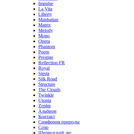
Impulse
La Vita
Liberty
Manhattan
Matrix
Melody
Mono
Opera
Phantom
Poem
Prestige
Reflection FR
Royal
Siesta
Silk Road
Structure
The Clouds
Twinkle
Utopia
Zephir
Альбион
Контакт
Симфония природы
Сохо
Шервудский лес