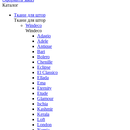
Каталог
Ткани для штор
Ткани для штор
Windeco
Windeco
Adagio
Adele
Antique
Bari
Bolero
Chenille
Eclipse
El Classico
Ellada
Ema
Eternity
Etude
Glamour
Ischia
Kashmir
Kerala
Loft
London
Narnia