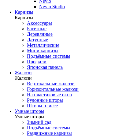
Nevio
Nevio Studio
Карнизы
Карнизы
Аксессуары
Багетные
Деревянные
Латунные
Металлические
Мини карнизы
Подъёмные системы
Профили
Японская панель
Жалюзи
Жалюзи
Вертикальные жалюзи
Горизонтальные жалюзи
На пластиковые окна
Рулонные шторы
Шторы плиссе
Умные шторы
Умные шторы
Зимний сад
Подъёмные системы
Раздвижные карнизы