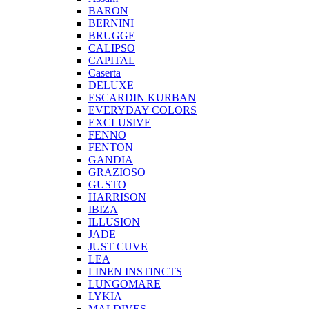
BARON
BERNINI
BRUGGE
CALIPSO
CAPITAL
Caserta
DELUXE
ESCARDIN KURBAN
EVERYDAY COLORS
EXCLUSIVE
FENNO
FENTON
GANDIA
GRAZIOSO
GUSTO
HARRISON
IBIZA
ILLUSION
JADE
JUST CUVE
LEA
LINEN INSTINCTS
LUNGOMARE
LYKIA
MALDIVES