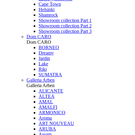
Cape Town
Helsinki
Shamrock
Showroom collection Part 1
Showroom collection Part 2
Showroom collection Part 3
Dom CARO
Dom CARO
BORNEO
Dreamy
Jardin
Lake
Riki
SUMATRA
Galleria Arben
Galleria Arben
ALICANTE
ALTEA
AMAL
AMALFI
ARMONICO
Aroma
ART NOUVEAU
ARUBA
Assam