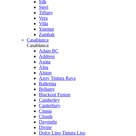
Silk
Steel
Tiffany
Vera
Villa
Yagmur
Zambak
Casablanca
Casablanca
Adam BC
Address
Agata
Alna
Alston
Azov Tintura Raya
Ballerina
Bellamy
Blackout Fusion
Camberley
Canterbury
Cinnia
Clouds
Daynight
Divine
Dolce Lino Tintura Liso