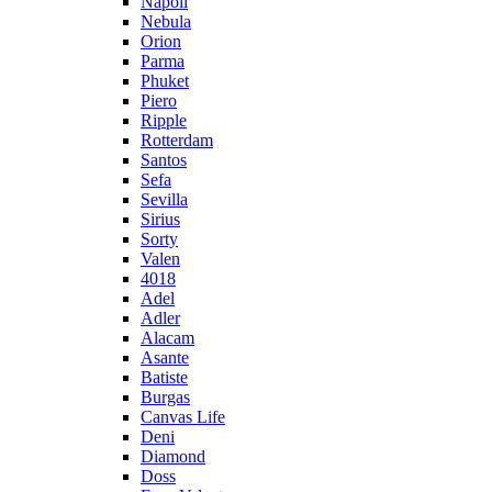
Napoli
Nebula
Orion
Parma
Phuket
Piero
Ripple
Rotterdam
Santos
Sefa
Sevilla
Sirius
Sorty
Valen
4018
Adel
Adler
Alacam
Asante
Batiste
Burgas
Canvas Life
Deni
Diamond
Doss