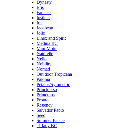
Dynasty
Eris
Fantasia
Instinct
Iris
Jacobean
Jolie
Linex and Spirit
Medina BC
Mini-Motif
Naturelle
Nello
Nobility
Nomad
Out door Tropicana
Paloma
Petalos/Symmetric
Principessa
Printemps
Pronto
Regency
Salvador Pablo
Seed
Summer Palace
Tiffany BC