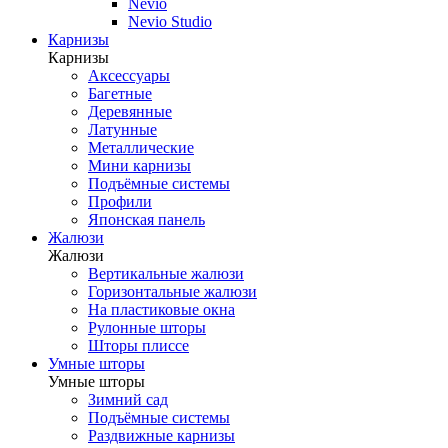
Nevio
Nevio Studio
Карнизы
Карнизы
Аксессуары
Багетные
Деревянные
Латунные
Металлические
Мини карнизы
Подъёмные системы
Профили
Японская панель
Жалюзи
Жалюзи
Вертикальные жалюзи
Горизонтальные жалюзи
На пластиковые окна
Рулонные шторы
Шторы плиссе
Умные шторы
Умные шторы
Зимний сад
Подъёмные системы
Раздвижные карнизы