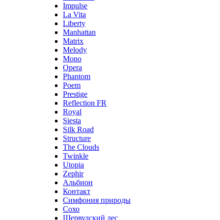
Impulse
La Vita
Liberty
Manhattan
Matrix
Melody
Mono
Opera
Phantom
Poem
Prestige
Reflection FR
Royal
Siesta
Silk Road
Structure
The Clouds
Twinkle
Utopia
Zephir
Альбион
Контакт
Симфония природы
Сохо
Шервудский лес