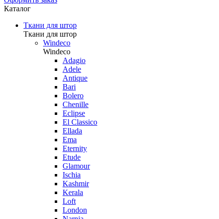
Каталог
Ткани для штор
Ткани для штор
Windeco
Windeco
Adagio
Adele
Antique
Bari
Bolero
Chenille
Eclipse
El Classico
Ellada
Ema
Eternity
Etude
Glamour
Ischia
Kashmir
Kerala
Loft
London
Narnia