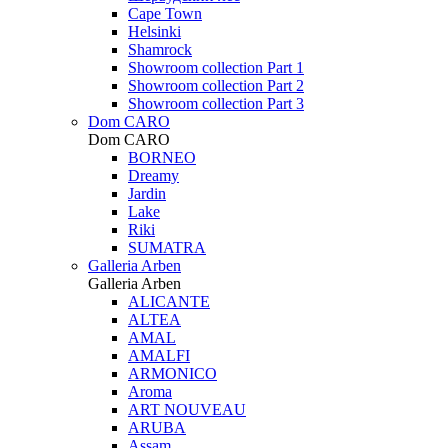
Cape Town
Helsinki
Shamrock
Showroom collection Part 1
Showroom collection Part 2
Showroom collection Part 3
Dom CARO
Dom CARO
BORNEO
Dreamy
Jardin
Lake
Riki
SUMATRA
Galleria Arben
Galleria Arben
ALICANTE
ALTEA
AMAL
AMALFI
ARMONICO
Aroma
ART NOUVEAU
ARUBA
Assam