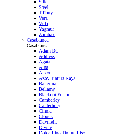
Silk
Steel
Tiffany
Vera
Villa
Yagmur
Zambak
Casablanca
Casablanca
Adam BC
Address
Agata
Alna
Alston
Azov Tintura Raya
Ballerina
Bellamy
Blackout Fusion
Camberley
Canterbury
Cinnia
Clouds
Daynight
Divine
Dolce Lino Tintura Liso