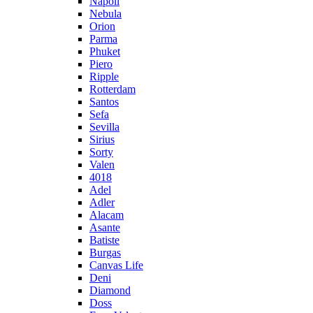
Napoli
Nebula
Orion
Parma
Phuket
Piero
Ripple
Rotterdam
Santos
Sefa
Sevilla
Sirius
Sorty
Valen
4018
Adel
Adler
Alacam
Asante
Batiste
Burgas
Canvas Life
Deni
Diamond
Doss