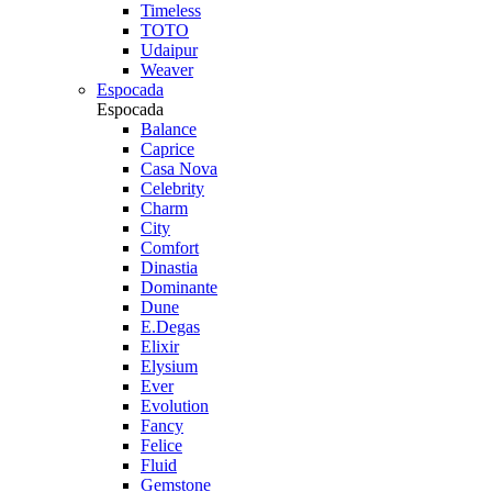
Timeless
TOTO
Udaipur
Weaver
Espocada
Espocada
Balance
Caprice
Casa Nova
Celebrity
Charm
City
Comfort
Dinastia
Dominante
Dune
E.Degas
Elixir
Elysium
Ever
Evolution
Fancy
Felice
Fluid
Gemstone