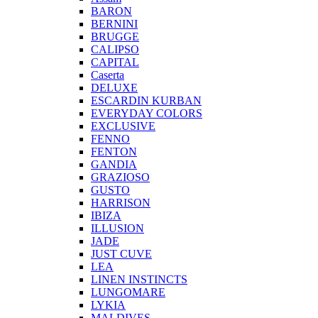
BARON
BERNINI
BRUGGE
CALIPSO
CAPITAL
Caserta
DELUXE
ESCARDIN KURBAN
EVERYDAY COLORS
EXCLUSIVE
FENNO
FENTON
GANDIA
GRAZIOSO
GUSTO
HARRISON
IBIZA
ILLUSION
JADE
JUST CUVE
LEA
LINEN INSTINCTS
LUNGOMARE
LYKIA
MALDIVES