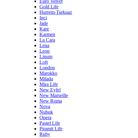
Euro Velvet
Gold Life
Hurrem-Turkuaz
Inci
Jade
Kare
Karmen
La Cara
Lena
Leon
Linum
Loft
London
Marokko
Milada
Mira Life
New Eyfel
New Marseille
New Roma
Nova
Nubuk
Opera
Pastel Life
Piramit Life
Ruby