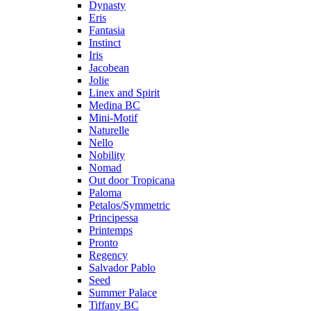
Dynasty
Eris
Fantasia
Instinct
Iris
Jacobean
Jolie
Linex and Spirit
Medina BC
Mini-Motif
Naturelle
Nello
Nobility
Nomad
Out door Tropicana
Paloma
Petalos/Symmetric
Principessa
Printemps
Pronto
Regency
Salvador Pablo
Seed
Summer Palace
Tiffany BC