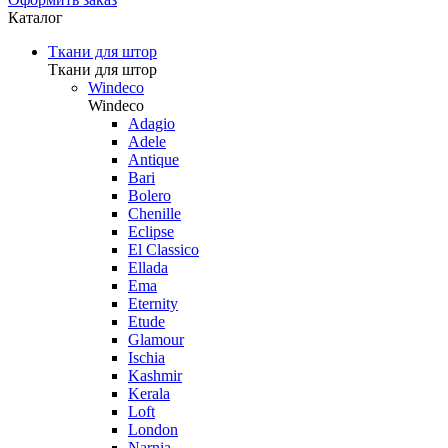
Каталог
Ткани для штор
Ткани для штор
Windeco
Windeco
Adagio
Adele
Antique
Bari
Bolero
Chenille
Eclipse
El Classico
Ellada
Ema
Eternity
Etude
Glamour
Ischia
Kashmir
Kerala
Loft
London
Narnia