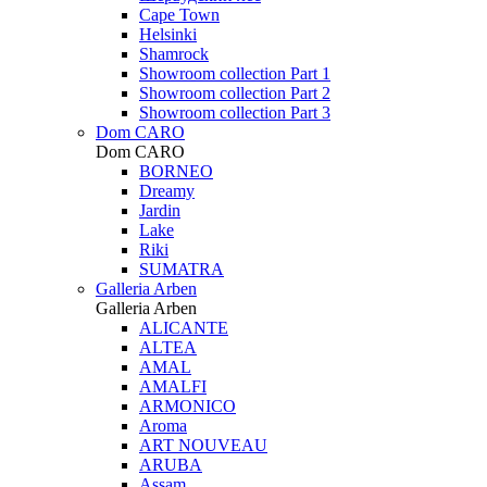
Cape Town
Helsinki
Shamrock
Showroom collection Part 1
Showroom collection Part 2
Showroom collection Part 3
Dom CARO
Dom CARO
BORNEO
Dreamy
Jardin
Lake
Riki
SUMATRA
Galleria Arben
Galleria Arben
ALICANTE
ALTEA
AMAL
AMALFI
ARMONICO
Aroma
ART NOUVEAU
ARUBA
Assam