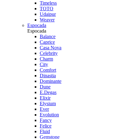
Timeless
TOTO
Udaipur
Weaver
Espocada
Espocada
Balance
Caprice
Casa Nova
Celebrity
Charm
City
Comfort
Dinastia
Dominante
Dune
E.Degas
Elixir
Elysium
Ever
Evolution
Fancy
Felice
Fluid
Gemstone