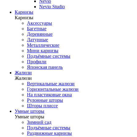
Nevio
Nevio Studio
Карнизы
Карнизы
Аксессуары
Багетные
Деревянные
Латунные
Металлические
Мини карнизы
Подъёмные системы
Профили
Японская панель
Жалюзи
Жалюзи
Вертикальные жалюзи
Горизонтальные жалюзи
На пластиковые окна
Рулонные шторы
Шторы плиссе
Умные шторы
Умные шторы
Зимний сад
Подъёмные системы
Раздвижные карнизы