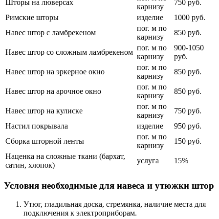
Шторы на люверсах
750 руб.
карнизу
Римские шторы
изделие
1000 руб.
пог. м по
Навес штор с ламбрекеном
850 руб.
карнизу
пог. м по
900-1050
Навес штор со сложным ламбрекеном
карнизу
руб.
пог. м по
Навес штор на эркерное окно
850 руб.
карнизу
пог. м по
Навес штор на арочное окно
850 руб.
карнизу
пог. м по
Навес штор на кулиске
750 руб.
карнизу
Настил покрывала
изделие
950 руб.
пог. м по
Сборка шторной ленты
150 руб.
карнизу
Наценка на сложные ткани (бархат,
услуга
15%
сатин, хлопок)
Условия необходимые для навеса и утюжки штор
Утюг, гладильная доска, стремянка, наличие места для
подключения к электроприборам.