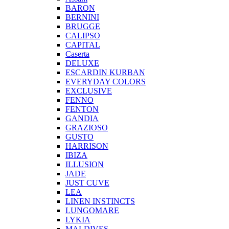
BARON
BERNINI
BRUGGE
CALIPSO
CAPITAL
Caserta
DELUXE
ESCARDIN KURBAN
EVERYDAY COLORS
EXCLUSIVE
FENNO
FENTON
GANDIA
GRAZIOSO
GUSTO
HARRISON
IBIZA
ILLUSION
JADE
JUST CUVE
LEA
LINEN INSTINCTS
LUNGOMARE
LYKIA
MALDIVES