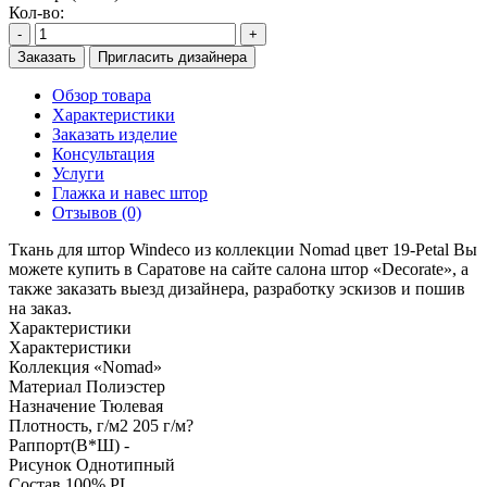
Кол-во:
-
+
Заказать
Пригласить дизайнера
Обзор товара
Характеристики
Заказать изделие
Консультация
Услуги
Глажка и навес штор
Отзывов (0)
Ткань для штор Windeco из коллекции Nomad цвет 19-Petal Вы
можете купить в Саратове на сайте салона штор «Decorate», а
также заказать выезд дизайнера, разработку эскизов и пошив
на заказ.
Характеристики
Характеристики
Коллекция
«Nomad»
Материал
Полиэстер
Назначение
Тюлевая
Плотность, г/м2
205 г/м?
Раппорт(В*Ш)
-
Рисунок
Однотипный
Состав
100% PL