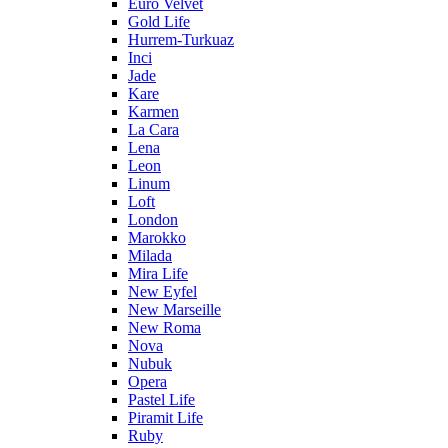
Euro Velvet
Gold Life
Hurrem-Turkuaz
Inci
Jade
Kare
Karmen
La Cara
Lena
Leon
Linum
Loft
London
Marokko
Milada
Mira Life
New Eyfel
New Marseille
New Roma
Nova
Nubuk
Opera
Pastel Life
Piramit Life
Ruby