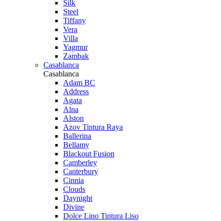
Silk
Steel
Tiffany
Vera
Villa
Yagmur
Zambak
Casablanca
Casablanca
Adam BC
Address
Agata
Alna
Alston
Azov Tintura Raya
Ballerina
Bellamy
Blackout Fusion
Camberley
Canterbury
Cinnia
Clouds
Daynight
Divine
Dolce Lino Tintura Liso