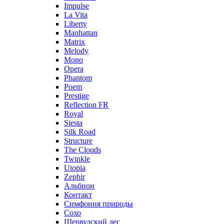
Impulse
La Vita
Liberty
Manhattan
Matrix
Melody
Mono
Opera
Phantom
Poem
Prestige
Reflection FR
Royal
Siesta
Silk Road
Structure
The Clouds
Twinkle
Utopia
Zephir
Альбион
Контакт
Симфония природы
Сохо
Шервудский лес