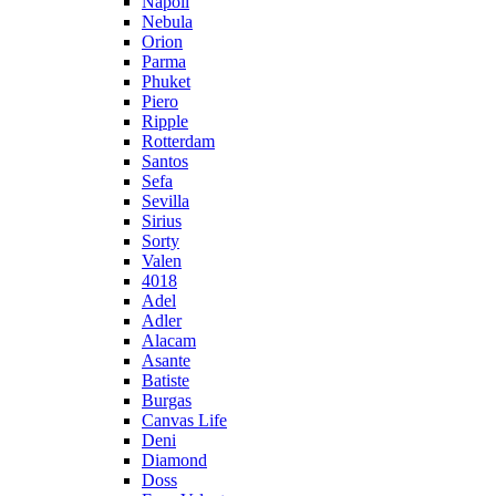
Napoli
Nebula
Orion
Parma
Phuket
Piero
Ripple
Rotterdam
Santos
Sefa
Sevilla
Sirius
Sorty
Valen
4018
Adel
Adler
Alacam
Asante
Batiste
Burgas
Canvas Life
Deni
Diamond
Doss