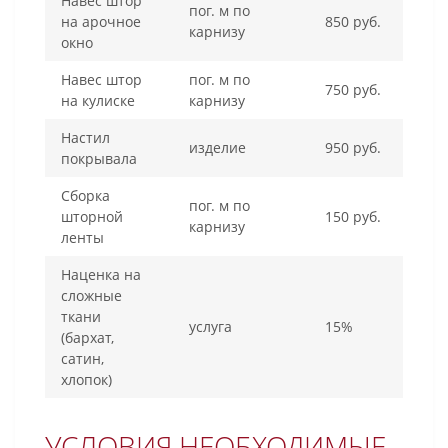
Навес штор
пог. м по
на арочное
850 руб.
карнизу
окно
Навес штор
пог. м по
750 руб.
на кулиске
карнизу
Настил
изделие
950 руб.
покрывала
Сборка
пог. м по
шторной
150 руб.
карнизу
ленты
Наценка на
сложные
ткани
услуга
15%
(бархат,
сатин,
хлопок)
УСЛОВИЯ НЕОБХОДИМЫЕ