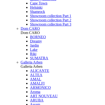
Cape Town
Helsinki
Shamrock
Showroom collection Part 1
Showroom collection Part 2
Showroom collection Part 3
Dom CARO
Dom CARO
BORNEO
Dreamy
Jardin
Lake
Riki
SUMATRA
Galleria Arben
Galleria Arben
ALICANTE
ALTEA
AMAL
AMALFI
ARMONICO
Aroma
ART NOUVEAU
ARUBA
Assam