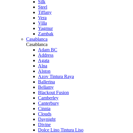
Silk
Steel
Tiffany
Vera
Villa
Yagmur
Zambak
Casablanca
Casablanca
Adam BC
Address
Agata
Alna
Alston
Azov Tintura Raya
Ballerina
Bellamy
Blackout Fusion
Camberley
Canterbury
Cinnia
Clouds
Daynight
Divine
Dolce Lino Tintura Liso