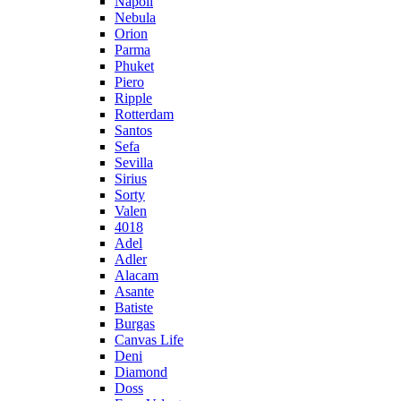
Napoli
Nebula
Orion
Parma
Phuket
Piero
Ripple
Rotterdam
Santos
Sefa
Sevilla
Sirius
Sorty
Valen
4018
Adel
Adler
Alacam
Asante
Batiste
Burgas
Canvas Life
Deni
Diamond
Doss