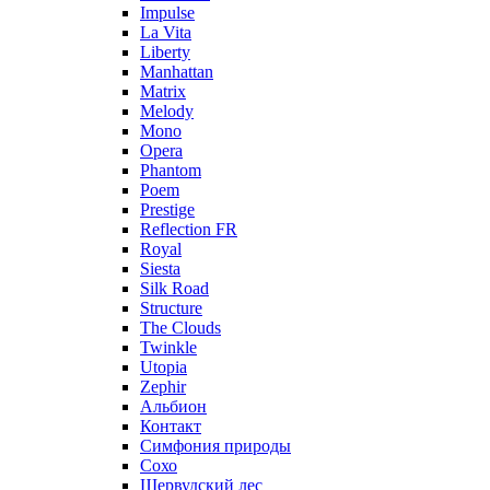
Impulse
La Vita
Liberty
Manhattan
Matrix
Melody
Mono
Opera
Phantom
Poem
Prestige
Reflection FR
Royal
Siesta
Silk Road
Structure
The Clouds
Twinkle
Utopia
Zephir
Альбион
Контакт
Симфония природы
Сохо
Шервудский лес