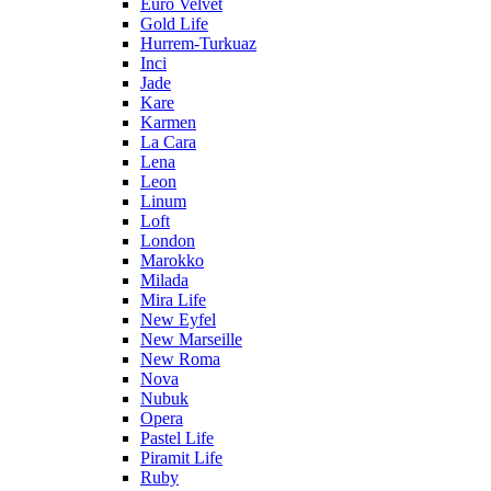
Euro Velvet
Gold Life
Hurrem-Turkuaz
Inci
Jade
Kare
Karmen
La Cara
Lena
Leon
Linum
Loft
London
Marokko
Milada
Mira Life
New Eyfel
New Marseille
New Roma
Nova
Nubuk
Opera
Pastel Life
Piramit Life
Ruby