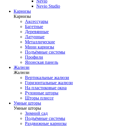
Nevio
Nevio Studio
Карнизы
Карнизы
Аксессуары
Багетные
Деревянные
Латунные
Металлические
Мини карнизы
Подъёмные системы
Профили
Японская панель
Жалюзи
Жалюзи
Вертикальные жалюзи
Горизонтальные жалюзи
На пластиковые окна
Рулонные шторы
Шторы плиссе
Умные шторы
Умные шторы
Зимний сад
Подъёмные системы
Раздвижные карнизы