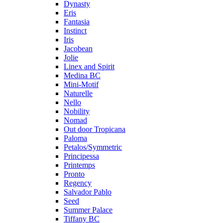
Dynasty
Eris
Fantasia
Instinct
Iris
Jacobean
Jolie
Linex and Spirit
Medina BC
Mini-Motif
Naturelle
Nello
Nobility
Nomad
Out door Tropicana
Paloma
Petalos/Symmetric
Principessa
Printemps
Pronto
Regency
Salvador Pablo
Seed
Summer Palace
Tiffany BC