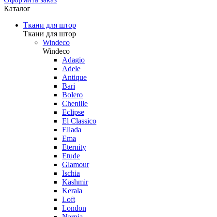
Каталог
Ткани для штор
Ткани для штор
Windeco
Windeco
Adagio
Adele
Antique
Bari
Bolero
Chenille
Eclipse
El Classico
Ellada
Ema
Eternity
Etude
Glamour
Ischia
Kashmir
Kerala
Loft
London
Narnia