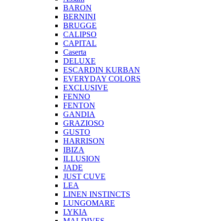
BARON
BERNINI
BRUGGE
CALIPSO
CAPITAL
Caserta
DELUXE
ESCARDIN KURBAN
EVERYDAY COLORS
EXCLUSIVE
FENNO
FENTON
GANDIA
GRAZIOSO
GUSTO
HARRISON
IBIZA
ILLUSION
JADE
JUST CUVE
LEA
LINEN INSTINCTS
LUNGOMARE
LYKIA
MALDIVES