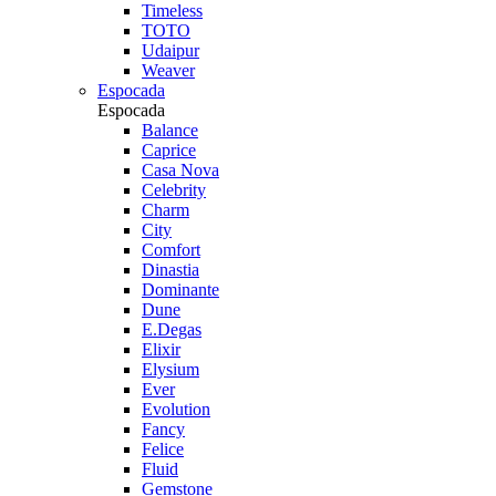
Timeless
TOTO
Udaipur
Weaver
Espocada
Espocada
Balance
Caprice
Casa Nova
Celebrity
Charm
City
Comfort
Dinastia
Dominante
Dune
E.Degas
Elixir
Elysium
Ever
Evolution
Fancy
Felice
Fluid
Gemstone