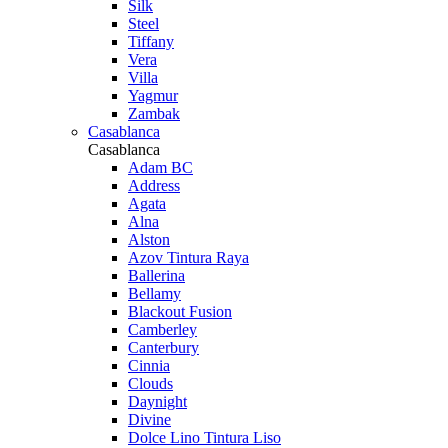
Silk
Steel
Tiffany
Vera
Villa
Yagmur
Zambak
Casablanca
Casablanca
Adam BC
Address
Agata
Alna
Alston
Azov Tintura Raya
Ballerina
Bellamy
Blackout Fusion
Camberley
Canterbury
Cinnia
Clouds
Daynight
Divine
Dolce Lino Tintura Liso