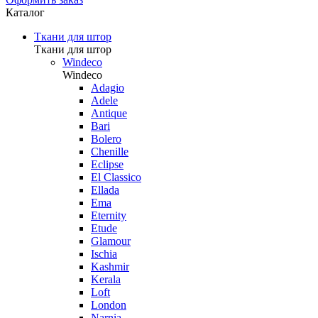
Каталог
Ткани для штор
Ткани для штор
Windeco
Windeco
Adagio
Adele
Antique
Bari
Bolero
Chenille
Eclipse
El Classico
Ellada
Ema
Eternity
Etude
Glamour
Ischia
Kashmir
Kerala
Loft
London
Narnia