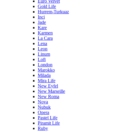
Euro Velvet
Gold Life
Hurrem-Turkuaz
Inci
Jade
Kare
Karmen
La Cara
Lena
Leon
Linum
Loft
London
Marokko
Milada
Mira Life
New Eyfel
New Marseille
New Roma
Nova
Nubuk
Opera
Pastel Life
Piramit Life
Ruby