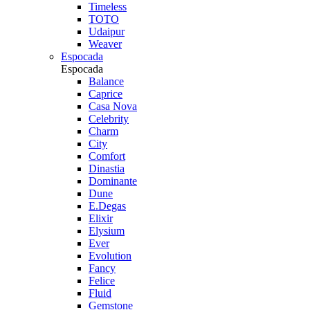
Timeless
TOTO
Udaipur
Weaver
Espocada
Espocada
Balance
Caprice
Casa Nova
Celebrity
Charm
City
Comfort
Dinastia
Dominante
Dune
E.Degas
Elixir
Elysium
Ever
Evolution
Fancy
Felice
Fluid
Gemstone