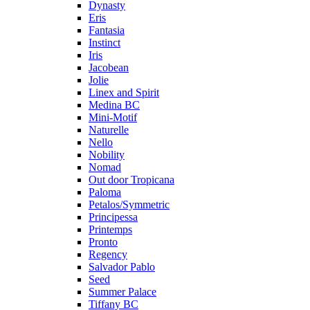
Dynasty
Eris
Fantasia
Instinct
Iris
Jacobean
Jolie
Linex and Spirit
Medina BC
Mini-Motif
Naturelle
Nello
Nobility
Nomad
Out door Tropicana
Paloma
Petalos/Symmetric
Principessa
Printemps
Pronto
Regency
Salvador Pablo
Seed
Summer Palace
Tiffany BC