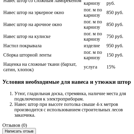
Навес штор со сложным ламбрекеном
карнизу
руб.
пог. м по
Навес штор на эркерное окно
850 руб.
карнизу
пог. м по
Навес штор на арочное окно
850 руб.
карнизу
пог. м по
Навес штор на кулиске
750 руб.
карнизу
Настил покрывала
изделие
950 руб.
пог. м по
Сборка шторной ленты
150 руб.
карнизу
Наценка на сложные ткани (бархат,
услуга
15%
сатин, хлопок)
Условия необходимые для навеса и утюжки штор
Утюг, гладильная доска, стремянка, наличие места для
подключения к электроприборам.
Навес штор при высоте потолка свыше 4-х метров
производится с использованием строительных лесов
заказчика.
Отзывов (0)
Написать отзыв