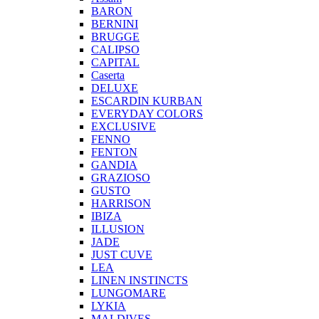
BARON
BERNINI
BRUGGE
CALIPSO
CAPITAL
Caserta
DELUXE
ESCARDIN KURBAN
EVERYDAY COLORS
EXCLUSIVE
FENNO
FENTON
GANDIA
GRAZIOSO
GUSTO
HARRISON
IBIZA
ILLUSION
JADE
JUST CUVE
LEA
LINEN INSTINCTS
LUNGOMARE
LYKIA
MALDIVES