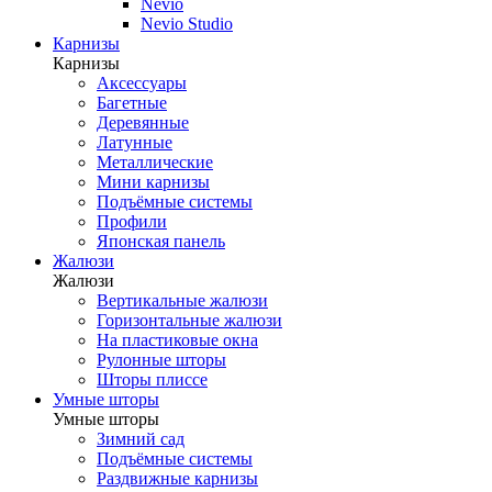
Nevio
Nevio Studio
Карнизы
Карнизы
Аксессуары
Багетные
Деревянные
Латунные
Металлические
Мини карнизы
Подъёмные системы
Профили
Японская панель
Жалюзи
Жалюзи
Вертикальные жалюзи
Горизонтальные жалюзи
На пластиковые окна
Рулонные шторы
Шторы плиссе
Умные шторы
Умные шторы
Зимний сад
Подъёмные системы
Раздвижные карнизы