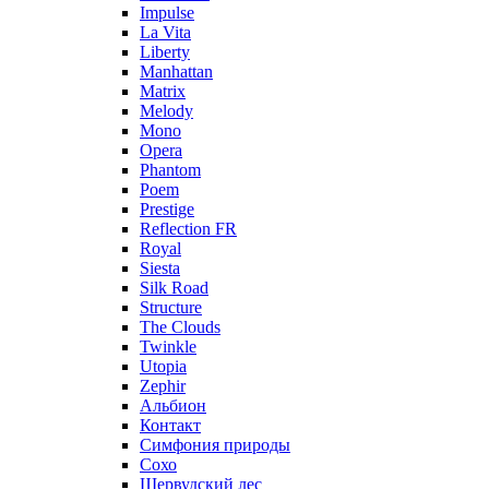
Impulse
La Vita
Liberty
Manhattan
Matrix
Melody
Mono
Opera
Phantom
Poem
Prestige
Reflection FR
Royal
Siesta
Silk Road
Structure
The Clouds
Twinkle
Utopia
Zephir
Альбион
Контакт
Симфония природы
Сохо
Шервудский лес