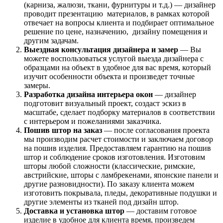
(карниза, жалюзи, ткани, фурнитуры и т.д.) — дизайнер
проводит презентацию материалов, в рамках которой
отвечает на вопросы клиента и подбирает оптимальное
решение по цене, назначению, дизайну помещения и
другим задачам.
Выездная консультация дизайнера и замер
— Вы
можете воспользоваться услугой выезда дизайнера с
образцами на объект в удобное для вас время, который
изучит особенности объекта и произведет точные
замеры.
Разработка дизайна интерьера окон
— дизайнер
подготовит визуальный проект, создаст эскиз в
масштабе, сделает подборку материалов в соответствии
с интерьером и пожеланиями заказчика.
Пошив штор на заказ
— после согласования проекта
мы производим расчет стоимости и заключаем договор
на пошив изделия. Предоставляем гарантию на пошив
штор и соблюдение сроков изготовления. Изготовим
шторы любой сложности (классические, римские,
австрийские, шторы с ламбрекенами, японские панели и
другие разновидности). По заказу клиента можем
изготовить покрывала, пледы, декоративные подушки и
другие элементы из тканей под дизайн штор.
Доставка и установка штор
— доставим готовое
изделие в удобное для клиента время, произведем