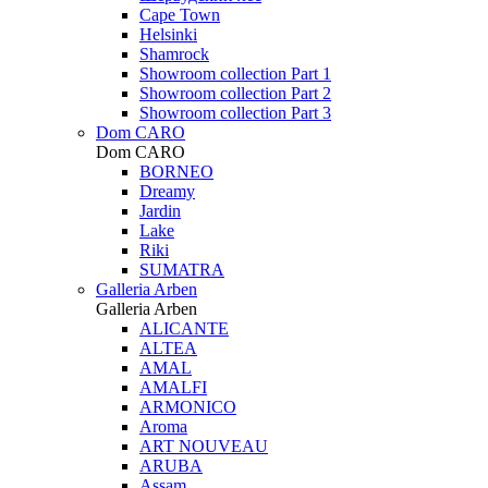
Cape Town
Helsinki
Shamrock
Showroom collection Part 1
Showroom collection Part 2
Showroom collection Part 3
Dom CARO
Dom CARO
BORNEO
Dreamy
Jardin
Lake
Riki
SUMATRA
Galleria Arben
Galleria Arben
ALICANTE
ALTEA
AMAL
AMALFI
ARMONICO
Aroma
ART NOUVEAU
ARUBA
Assam