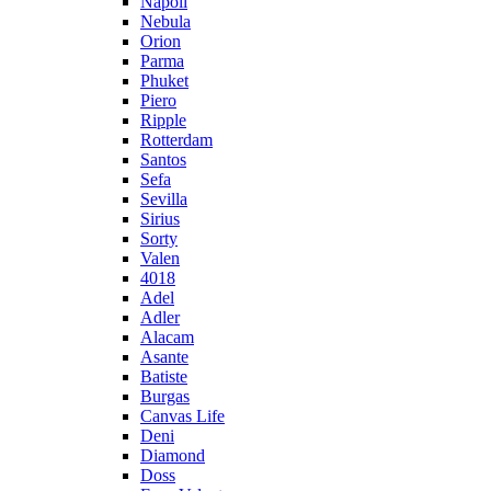
Napoli
Nebula
Orion
Parma
Phuket
Piero
Ripple
Rotterdam
Santos
Sefa
Sevilla
Sirius
Sorty
Valen
4018
Adel
Adler
Alacam
Asante
Batiste
Burgas
Canvas Life
Deni
Diamond
Doss