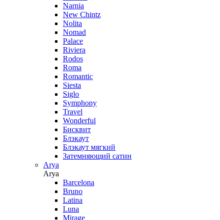
Narnia
New Chintz
Nolita
Nomad
Palace
Riviera
Rodos
Roma
Romantic
Siesta
Siglo
Symphony
Travel
Wonderful
Бисквит
Блэкаут
Блэкаут мягкий
Затемняющий сатин
Arya
Arya
Barcelona
Bruno
Latina
Luna
Mirage