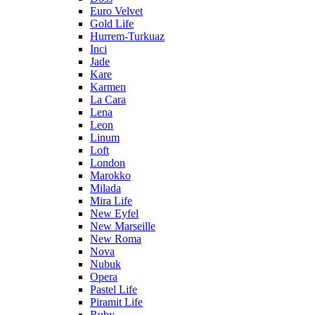
Euro Velvet
Gold Life
Hurrem-Turkuaz
Inci
Jade
Kare
Karmen
La Cara
Lena
Leon
Linum
Loft
London
Marokko
Milada
Mira Life
New Eyfel
New Marseille
New Roma
Nova
Nubuk
Opera
Pastel Life
Piramit Life
Ruby