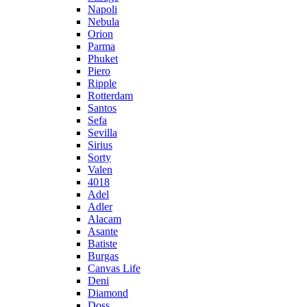
Napoli
Nebula
Orion
Parma
Phuket
Piero
Ripple
Rotterdam
Santos
Sefa
Sevilla
Sirius
Sorty
Valen
4018
Adel
Adler
Alacam
Asante
Batiste
Burgas
Canvas Life
Deni
Diamond
Doss