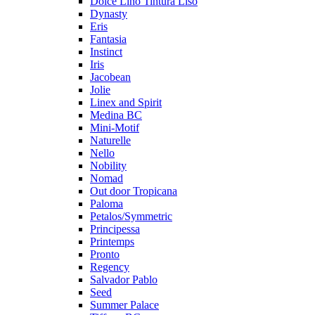
Dolce Lino Tintura Liso
Dynasty
Eris
Fantasia
Instinct
Iris
Jacobean
Jolie
Linex and Spirit
Medina BC
Mini-Motif
Naturelle
Nello
Nobility
Nomad
Out door Tropicana
Paloma
Petalos/Symmetric
Principessa
Printemps
Pronto
Regency
Salvador Pablo
Seed
Summer Palace