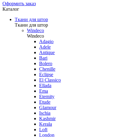
Оформить заказ
Каталог
Ткани для штор
Ткани для штор
Windeco
Windeco
Adagio
Adele
Antique
Bari
Bolero
Chenille
Eclipse
El Classico
Ellada
Ema
Eternity
Etude
Glamour
Ischia
Kashmir
Kerala
Loft
London