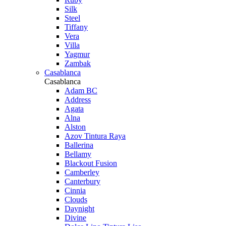
Silk
Steel
Tiffany
Vera
Villa
Yagmur
Zambak
Casablanca
Casablanca
Adam BC
Address
Agata
Alna
Alston
Azov Tintura Raya
Ballerina
Bellamy
Blackout Fusion
Camberley
Canterbury
Cinnia
Clouds
Daynight
Divine