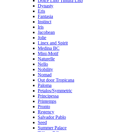
Dolce Lino Tintura Liso
Dynasty
Eris
Fantasia
Instinct
Iris
Jacobean
Jolie
Linex and Spirit
Medina BC
Mini-Motif
Naturelle
Nello
Nobility
Nomad
Out door Tropicana
Paloma
Petalos/Symmetric
Principessa
Printemps
Pronto
Regency
Salvador Pablo
Seed
Summer Palace