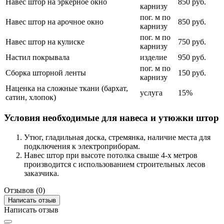
Навес штор на эркерное окно
850 руб.
карнизу
пог. м по
Навес штор на арочное окно
850 руб.
карнизу
пог. м по
Навес штор на кулиске
750 руб.
карнизу
Настил покрывала
изделие
950 руб.
пог. м по
Сборка шторной ленты
150 руб.
карнизу
Наценка на сложные ткани (бархат,
услуга
15%
сатин, хлопок)
Условия необходимые для навеса и утюжки штор
Утюг, гладильная доска, стремянка, наличие места для
подключения к электроприборам.
Навес штор при высоте потолка свыше 4-х метров
производится с использованием строительных лесов
заказчика.
Отзывов (0)
Написать отзыв
Написать отзыв