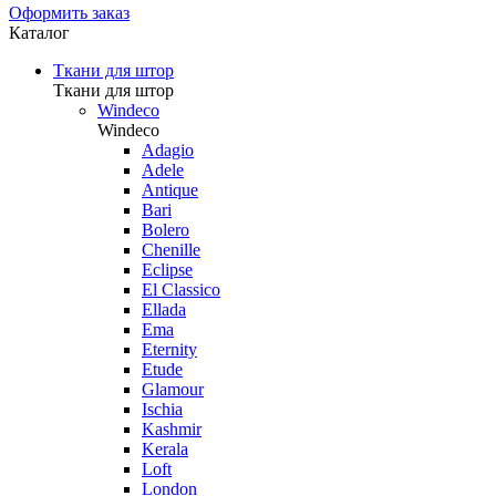
Оформить заказ
Каталог
Ткани для штор
Ткани для штор
Windeco
Windeco
Adagio
Adele
Antique
Bari
Bolero
Chenille
Eclipse
El Classico
Ellada
Ema
Eternity
Etude
Glamour
Ischia
Kashmir
Kerala
Loft
London