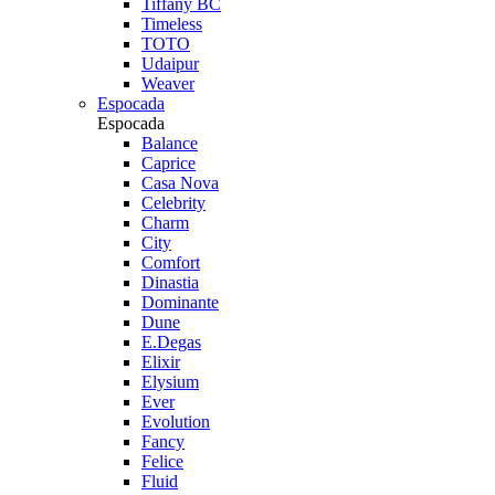
Tiffany BC
Timeless
TOTO
Udaipur
Weaver
Espocada
Espocada
Balance
Caprice
Casa Nova
Celebrity
Charm
City
Comfort
Dinastia
Dominante
Dune
E.Degas
Elixir
Elysium
Ever
Evolution
Fancy
Felice
Fluid