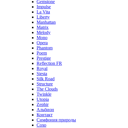
Gemstone
Impulse
La Vita
Liberty
Manhattan
Matrix
Melody
Mono
Opera
Phantom
Poem
Prestige
Reflection FR
Royal
Siesta
Silk Road
Structure
The Clouds
Twinkle
Utopia
Zephir
Альбион
Контакт
Симфония природы
Сохо