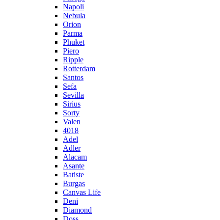
Napoli
Nebula
Orion
Parma
Phuket
Piero
Ripple
Rotterdam
Santos
Sefa
Sevilla
Sirius
Sorty
Valen
4018
Adel
Adler
Alacam
Asante
Batiste
Burgas
Canvas Life
Deni
Diamond
Doss