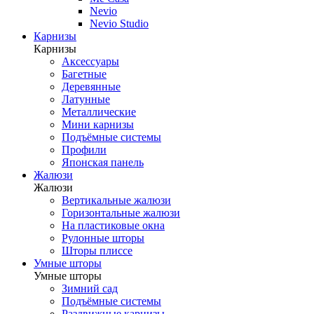
Nevio
Nevio Studio
Карнизы
Карнизы
Аксессуары
Багетные
Деревянные
Латунные
Металлические
Мини карнизы
Подъёмные системы
Профили
Японская панель
Жалюзи
Жалюзи
Вертикальные жалюзи
Горизонтальные жалюзи
На пластиковые окна
Рулонные шторы
Шторы плиссе
Умные шторы
Умные шторы
Зимний сад
Подъёмные системы
Раздвижные карнизы