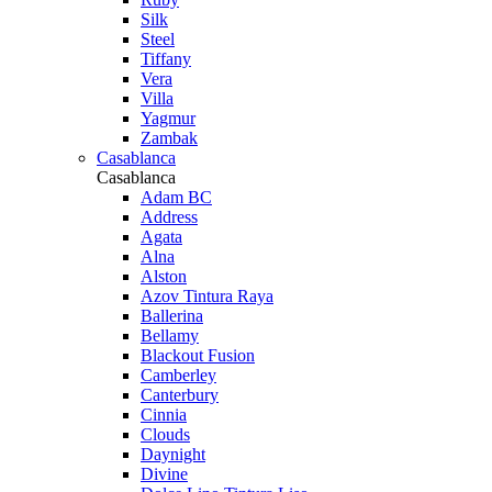
Silk
Steel
Tiffany
Vera
Villa
Yagmur
Zambak
Casablanca
Casablanca
Adam BC
Address
Agata
Alna
Alston
Azov Tintura Raya
Ballerina
Bellamy
Blackout Fusion
Camberley
Canterbury
Cinnia
Clouds
Daynight
Divine