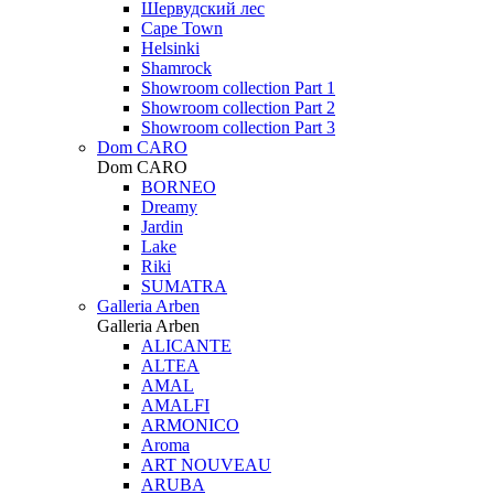
Шервудский лес
Cape Town
Helsinki
Shamrock
Showroom collection Part 1
Showroom collection Part 2
Showroom collection Part 3
Dom CARO
Dom CARO
BORNEO
Dreamy
Jardin
Lake
Riki
SUMATRA
Galleria Arben
Galleria Arben
ALICANTE
ALTEA
AMAL
AMALFI
ARMONICO
Aroma
ART NOUVEAU
ARUBA