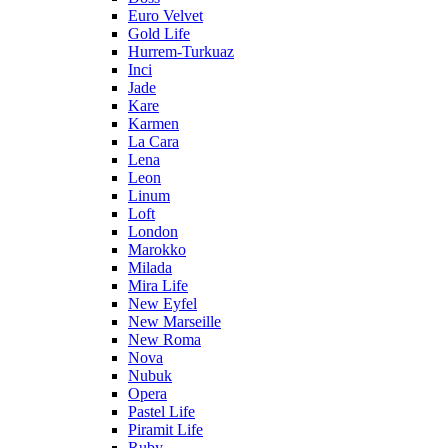
Euro Velvet
Gold Life
Hurrem-Turkuaz
Inci
Jade
Kare
Karmen
La Cara
Lena
Leon
Linum
Loft
London
Marokko
Milada
Mira Life
New Eyfel
New Marseille
New Roma
Nova
Nubuk
Opera
Pastel Life
Piramit Life
Ruby