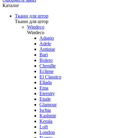
Каталог
Ткани для штор
Ткани для штор
Windeco
Windeco
Adagio
Adele
Antique
Bari
Bolero
Chenille
Eclipse
El Classico
Ellada
Ema
Eternity
Etude
Glamour
Ischia
Kashmir
Kerala
Loft
London
Narnia