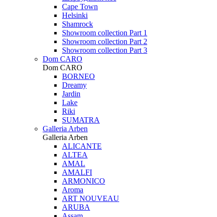
Cape Town
Helsinki
Shamrock
Showroom collection Part 1
Showroom collection Part 2
Showroom collection Part 3
Dom CARO
Dom CARO
BORNEO
Dreamy
Jardin
Lake
Riki
SUMATRA
Galleria Arben
Galleria Arben
ALICANTE
ALTEA
AMAL
AMALFI
ARMONICO
Aroma
ART NOUVEAU
ARUBA
Assam