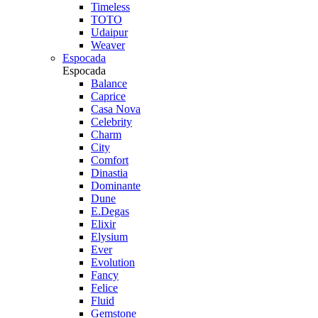
Timeless
TOTO
Udaipur
Weaver
Espocada
Espocada
Balance
Caprice
Casa Nova
Celebrity
Charm
City
Comfort
Dinastia
Dominante
Dune
E.Degas
Elixir
Elysium
Ever
Evolution
Fancy
Felice
Fluid
Gemstone