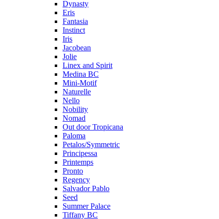
Dynasty
Eris
Fantasia
Instinct
Iris
Jacobean
Jolie
Linex and Spirit
Medina BC
Mini-Motif
Naturelle
Nello
Nobility
Nomad
Out door Tropicana
Paloma
Petalos/Symmetric
Principessa
Printemps
Pronto
Regency
Salvador Pablo
Seed
Summer Palace
Tiffany BC