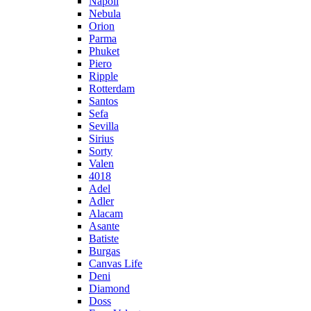
Napoli
Nebula
Orion
Parma
Phuket
Piero
Ripple
Rotterdam
Santos
Sefa
Sevilla
Sirius
Sorty
Valen
4018
Adel
Adler
Alacam
Asante
Batiste
Burgas
Canvas Life
Deni
Diamond
Doss