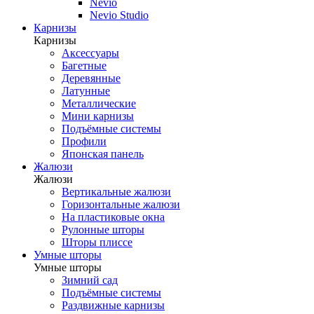
Nevio
Nevio Studio
Карнизы
Карнизы
Аксессуары
Багетные
Деревянные
Латунные
Металлические
Мини карнизы
Подъёмные системы
Профили
Японская панель
Жалюзи
Жалюзи
Вертикальные жалюзи
Горизонтальные жалюзи
На пластиковые окна
Рулонные шторы
Шторы плиссе
Умные шторы
Умные шторы
Зимний сад
Подъёмные системы
Раздвижные карнизы