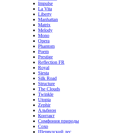
Impulse
La Vita
Liberty
Manhattan
Matrix
Melody
Mono
Opera
Phantom
Poem
Prestige
Reflection FR
Royal
Siesta
Silk Road
Structure
The Clouds
Twinkle
Utopia
Zephir
Альбион
Контакт
Симфония природы
Сохо
Шервудский лес