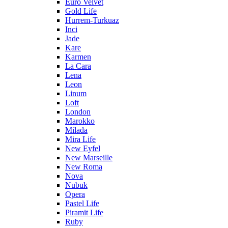
Euro Velvet
Gold Life
Hurrem-Turkuaz
Inci
Jade
Kare
Karmen
La Cara
Lena
Leon
Linum
Loft
London
Marokko
Milada
Mira Life
New Eyfel
New Marseille
New Roma
Nova
Nubuk
Opera
Pastel Life
Piramit Life
Ruby