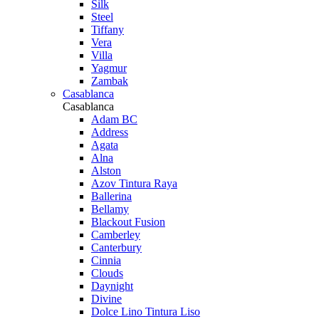
Silk
Steel
Tiffany
Vera
Villa
Yagmur
Zambak
Casablanca
Casablanca
Adam BC
Address
Agata
Alna
Alston
Azov Tintura Raya
Ballerina
Bellamy
Blackout Fusion
Camberley
Canterbury
Cinnia
Clouds
Daynight
Divine
Dolce Lino Tintura Liso