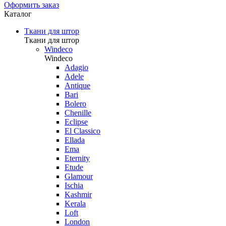
Оформить заказ
Каталог
Ткани для штор
Ткани для штор
Windeco
Windeco
Adagio
Adele
Antique
Bari
Bolero
Chenille
Eclipse
El Classico
Ellada
Ema
Eternity
Etude
Glamour
Ischia
Kashmir
Kerala
Loft
London