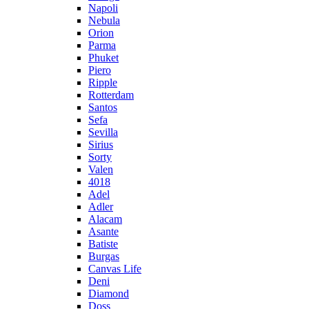
Napoli
Nebula
Orion
Parma
Phuket
Piero
Ripple
Rotterdam
Santos
Sefa
Sevilla
Sirius
Sorty
Valen
4018
Adel
Adler
Alacam
Asante
Batiste
Burgas
Canvas Life
Deni
Diamond
Doss