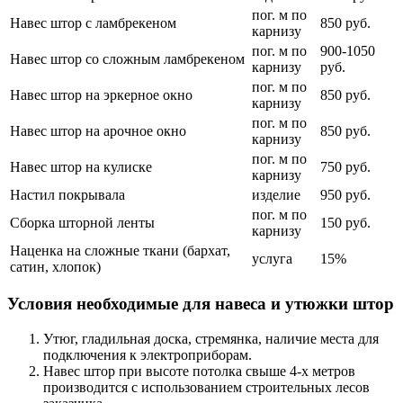
пог. м по
Навес штор с ламбрекеном
850 руб.
карнизу
пог. м по
900-1050
Навес штор со сложным ламбрекеном
карнизу
руб.
пог. м по
Навес штор на эркерное окно
850 руб.
карнизу
пог. м по
Навес штор на арочное окно
850 руб.
карнизу
пог. м по
Навес штор на кулиске
750 руб.
карнизу
Настил покрывала
изделие
950 руб.
пог. м по
Сборка шторной ленты
150 руб.
карнизу
Наценка на сложные ткани (бархат,
услуга
15%
сатин, хлопок)
Условия необходимые для навеса и утюжки штор
Утюг, гладильная доска, стремянка, наличие места для
подключения к электроприборам.
Навес штор при высоте потолка свыше 4-х метров
производится с использованием строительных лесов