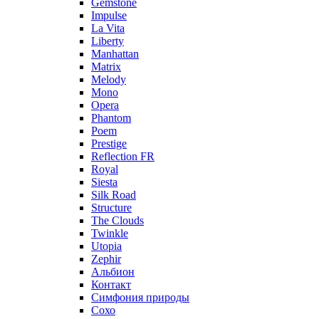
Gemstone
Impulse
La Vita
Liberty
Manhattan
Matrix
Melody
Mono
Opera
Phantom
Poem
Prestige
Reflection FR
Royal
Siesta
Silk Road
Structure
The Clouds
Twinkle
Utopia
Zephir
Альбион
Контакт
Симфония природы
Сохо