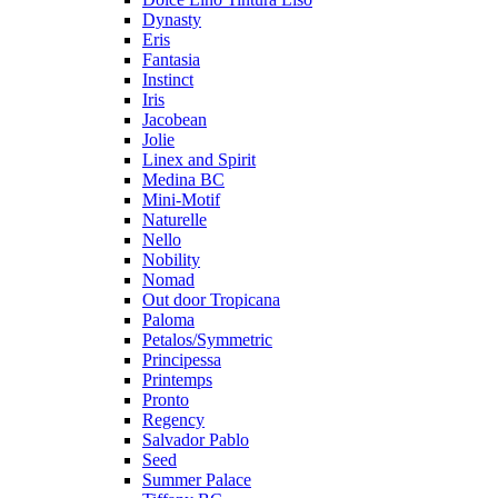
Dynasty
Eris
Fantasia
Instinct
Iris
Jacobean
Jolie
Linex and Spirit
Medina BC
Mini-Motif
Naturelle
Nello
Nobility
Nomad
Out door Tropicana
Paloma
Petalos/Symmetric
Principessa
Printemps
Pronto
Regency
Salvador Pablo
Seed
Summer Palace