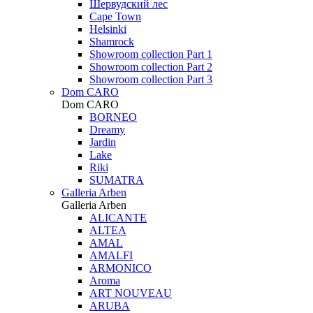
Шервудский лес
Cape Town
Helsinki
Shamrock
Showroom collection Part 1
Showroom collection Part 2
Showroom collection Part 3
Dom CARO
Dom CARO
BORNEO
Dreamy
Jardin
Lake
Riki
SUMATRA
Galleria Arben
Galleria Arben
ALICANTE
ALTEA
AMAL
AMALFI
ARMONICO
Aroma
ART NOUVEAU
ARUBA