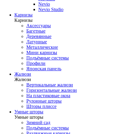
Nevio
Nevio Studio
Карнизы
Карнизы
Аксессуары
Багетные
Деревянные
Латунные
Металлические
Мини карнизы
Подъёмные системы
Профили
Японская панель
Жалюзи
Жалюзи
Вертикальные жалюзи
Горизонтальные жалюзи
На пластиковые окна
Рулонные шторы
Шторы плиссе
Умные шторы
Умные шторы
Зимний сад
Подъёмные системы
Раздвижные карнизы