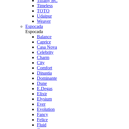
Tiffany BC
Timeless
TOTO
Udaipur
Weaver
Espocada
Espocada
Balance
Caprice
Casa Nova
Celebrity
Charm
City
Comfort
Dinastia
Dominante
Dune
E.Degas
Elixir
Elysium
Ever
Evolution
Fancy
Felice
Fluid