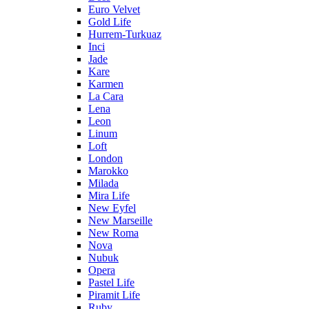
Euro Velvet
Gold Life
Hurrem-Turkuaz
Inci
Jade
Kare
Karmen
La Cara
Lena
Leon
Linum
Loft
London
Marokko
Milada
Mira Life
New Eyfel
New Marseille
New Roma
Nova
Nubuk
Opera
Pastel Life
Piramit Life
Ruby