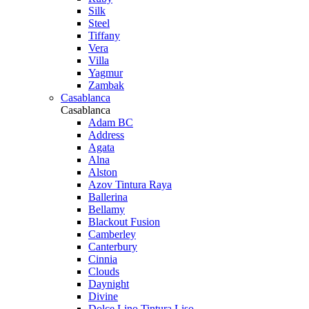
Silk
Steel
Tiffany
Vera
Villa
Yagmur
Zambak
Casablanca
Casablanca
Adam BC
Address
Agata
Alna
Alston
Azov Tintura Raya
Ballerina
Bellamy
Blackout Fusion
Camberley
Canterbury
Cinnia
Clouds
Daynight
Divine
Dolce Lino Tintura Liso