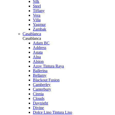
Silk
Steel
Tiffany
Vera
Villa
Yagmur
Zambak
Casablanca
Casablanca
Adam BC
Address
Agata
Alna
Alston
Azov Tintura Raya
Ballerina
Bellamy
Blackout Fusion
Camberley
Canterbury
Cinnia
Clouds
Daynight
Divine
Dolce Lino Tintura Liso