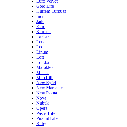
Euro Velvet
Gold Life
Hurrem-Turkuaz
Inci
Jade
Kare
Karmen
La Cara
Lena
Leon
Linum
Loft
London
Marokko
Milada
Mira Life
New Eyfel
New Marseille
New Roma
Nova
Nubuk
Opera
Pastel Life
Piramit Life
Ruby