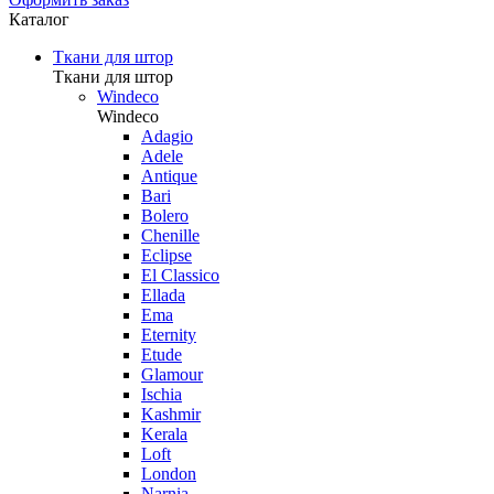
Каталог
Ткани для штор
Ткани для штор
Windeco
Windeco
Adagio
Adele
Antique
Bari
Bolero
Chenille
Eclipse
El Classico
Ellada
Ema
Eternity
Etude
Glamour
Ischia
Kashmir
Kerala
Loft
London
Narnia