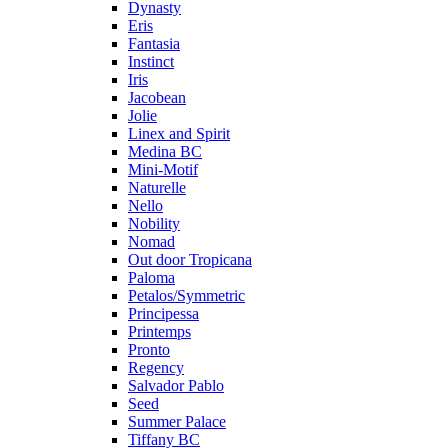
Dynasty
Eris
Fantasia
Instinct
Iris
Jacobean
Jolie
Linex and Spirit
Medina BC
Mini-Motif
Naturelle
Nello
Nobility
Nomad
Out door Tropicana
Paloma
Petalos/Symmetric
Principessa
Printemps
Pronto
Regency
Salvador Pablo
Seed
Summer Palace
Tiffany BC