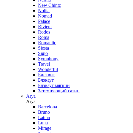
New Chintz
Nolita
Nomad
Palace
Riviera
Rodos
Roma
Romantic
Siesta
Siglo
Symphony
Travel
Wonderful
Бисквит
Блэкаут
Блэкаут мягкий
Затемняющий сатин
Arya
Arya
Barcelona
Bruno
Latina
Luna
Mirage