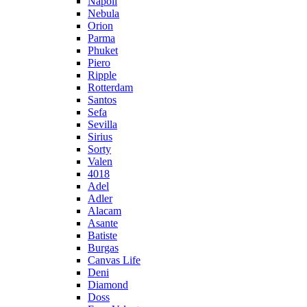
Napoli
Nebula
Orion
Parma
Phuket
Piero
Ripple
Rotterdam
Santos
Sefa
Sevilla
Sirius
Sorty
Valen
4018
Adel
Adler
Alacam
Asante
Batiste
Burgas
Canvas Life
Deni
Diamond
Doss