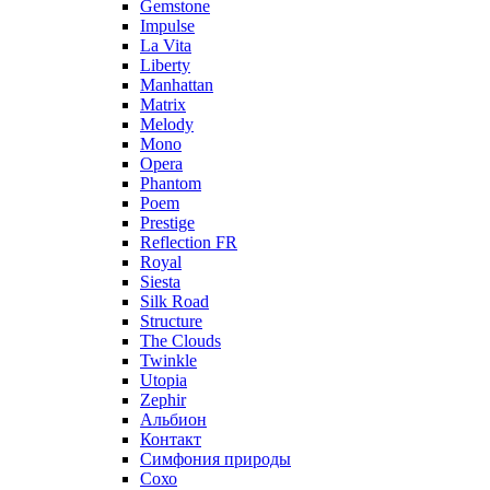
Gemstone
Impulse
La Vita
Liberty
Manhattan
Matrix
Melody
Mono
Opera
Phantom
Poem
Prestige
Reflection FR
Royal
Siesta
Silk Road
Structure
The Clouds
Twinkle
Utopia
Zephir
Альбион
Контакт
Симфония природы
Сохо