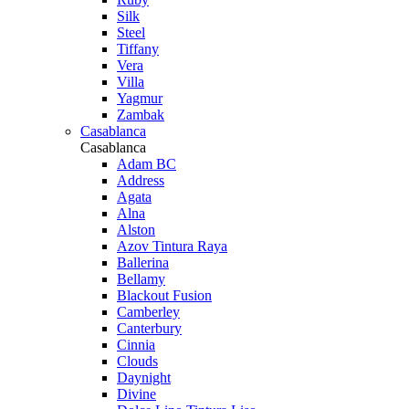
Silk
Steel
Tiffany
Vera
Villa
Yagmur
Zambak
Casablanca
Casablanca
Adam BC
Address
Agata
Alna
Alston
Azov Tintura Raya
Ballerina
Bellamy
Blackout Fusion
Camberley
Canterbury
Cinnia
Clouds
Daynight
Divine