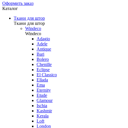
Оформить заказ
Каталог
Ткани для штор
Ткани для штор
Windeco
Windeco
Adagio
Adele
Antique
Bari
Bolero
Chenille
Eclipse
El Classico
Ellada
Ema
Eternity
Etude
Glamour
Ischia
Kashmir
Kerala
Loft
London