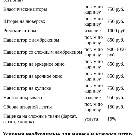
пог. м по
Классические шторы
750 руб.
карнизу
пог. м по
Шторы на люверсах
750 руб.
карнизу
Римские шторы
изделие
1000 руб.
пог. м по
Навес штор с ламбрекеном
850 руб.
карнизу
пог. м по
900-1050
Навес штор со сложным ламбрекеном
карнизу
руб.
пог. м по
Навес штор на эркерное окно
850 руб.
карнизу
пог. м по
Навес штор на арочное окно
850 руб.
карнизу
пог. м по
Навес штор на кулиске
750 руб.
карнизу
Настил покрывала
изделие
950 руб.
пог. м по
Сборка шторной ленты
150 руб.
карнизу
Наценка на сложные ткани (бархат,
услуга
15%
сатин, хлопок)
Условия необходимые для навеса и утюжки штор