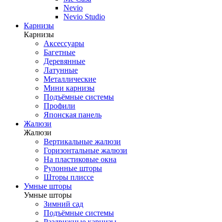
Nevio
Nevio Studio
Карнизы
Карнизы
Аксессуары
Багетные
Деревянные
Латунные
Металлические
Мини карнизы
Подъёмные системы
Профили
Японская панель
Жалюзи
Жалюзи
Вертикальные жалюзи
Горизонтальные жалюзи
На пластиковые окна
Рулонные шторы
Шторы плиссе
Умные шторы
Умные шторы
Зимний сад
Подъёмные системы
Раздвижные карнизы