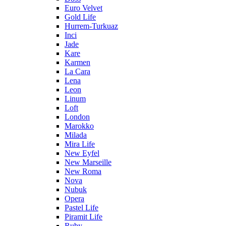
Euro Velvet
Gold Life
Hurrem-Turkuaz
Inci
Jade
Kare
Karmen
La Cara
Lena
Leon
Linum
Loft
London
Marokko
Milada
Mira Life
New Eyfel
New Marseille
New Roma
Nova
Nubuk
Opera
Pastel Life
Piramit Life
Ruby