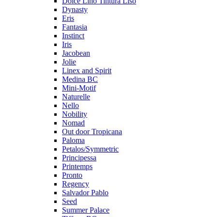
Dolce Lino Tintura Liso
Dynasty
Eris
Fantasia
Instinct
Iris
Jacobean
Jolie
Linex and Spirit
Medina BC
Mini-Motif
Naturelle
Nello
Nobility
Nomad
Out door Tropicana
Paloma
Petalos/Symmetric
Principessa
Printemps
Pronto
Regency
Salvador Pablo
Seed
Summer Palace