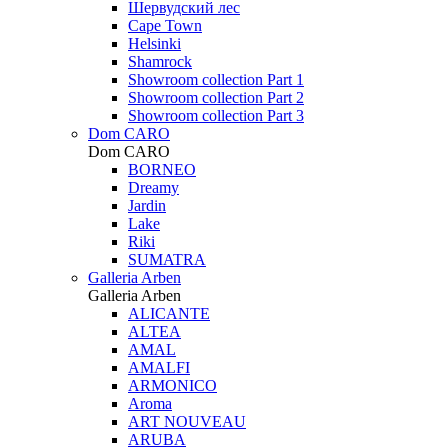
Шервудский лес
Cape Town
Helsinki
Shamrock
Showroom collection Part 1
Showroom collection Part 2
Showroom collection Part 3
Dom CARO
Dom CARO
BORNEO
Dreamy
Jardin
Lake
Riki
SUMATRA
Galleria Arben
Galleria Arben
ALICANTE
ALTEA
AMAL
AMALFI
ARMONICO
Aroma
ART NOUVEAU
ARUBA