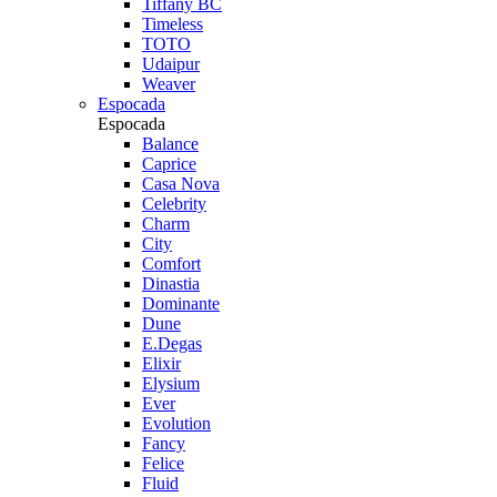
Tiffany BC
Timeless
TOTO
Udaipur
Weaver
Espocada
Espocada
Balance
Caprice
Casa Nova
Celebrity
Charm
City
Comfort
Dinastia
Dominante
Dune
E.Degas
Elixir
Elysium
Ever
Evolution
Fancy
Felice
Fluid