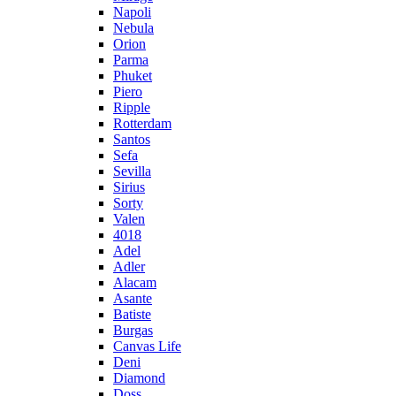
Napoli
Nebula
Orion
Parma
Phuket
Piero
Ripple
Rotterdam
Santos
Sefa
Sevilla
Sirius
Sorty
Valen
4018
Adel
Adler
Alacam
Asante
Batiste
Burgas
Canvas Life
Deni
Diamond
Doss