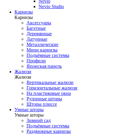
Nevio
Nevio Studio
Карнизы
Карнизы
Аксессуары
Багетные
Деревянные
Латунные
Металлические
Мини карнизы
Подъёмные системы
Профили
Японская панель
Жалюзи
Жалюзи
Вертикальные жалюзи
Горизонтальные жалюзи
На пластиковые окна
Рулонные шторы
Шторы плиссе
Умные шторы
Умные шторы
Зимний сад
Подъёмные системы
Раздвижные карнизы