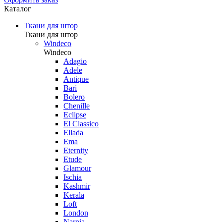
Каталог
Ткани для штор
Ткани для штор
Windeco
Windeco
Adagio
Adele
Antique
Bari
Bolero
Chenille
Eclipse
El Classico
Ellada
Ema
Eternity
Etude
Glamour
Ischia
Kashmir
Kerala
Loft
London
Narnia