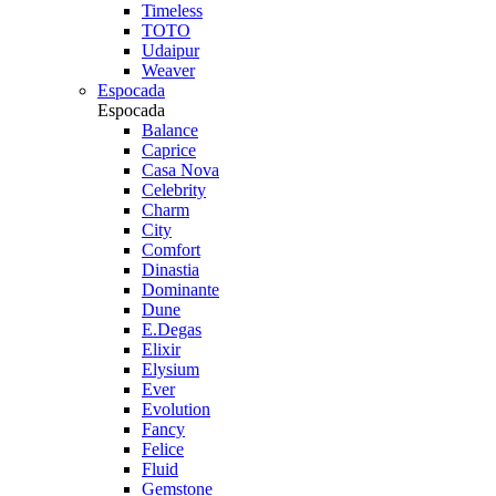
Timeless
TOTO
Udaipur
Weaver
Espocada
Espocada
Balance
Caprice
Casa Nova
Celebrity
Charm
City
Comfort
Dinastia
Dominante
Dune
E.Degas
Elixir
Elysium
Ever
Evolution
Fancy
Felice
Fluid
Gemstone