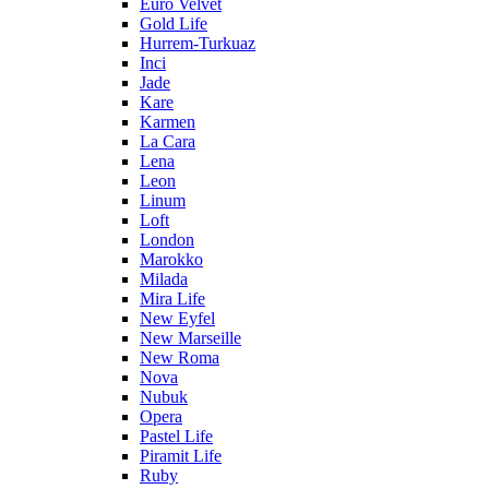
Euro Velvet
Gold Life
Hurrem-Turkuaz
Inci
Jade
Kare
Karmen
La Cara
Lena
Leon
Linum
Loft
London
Marokko
Milada
Mira Life
New Eyfel
New Marseille
New Roma
Nova
Nubuk
Opera
Pastel Life
Piramit Life
Ruby