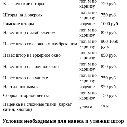
пог. м по
Классические шторы
750 руб.
карнизу
пог. м по
Шторы на люверсах
750 руб.
карнизу
Римские шторы
изделие
1000 руб.
пог. м по
Навес штор с ламбрекеном
850 руб.
карнизу
пог. м по
900-1050
Навес штор со сложным ламбрекеном
карнизу
руб.
пог. м по
Навес штор на эркерное окно
850 руб.
карнизу
пог. м по
Навес штор на арочное окно
850 руб.
карнизу
пог. м по
Навес штор на кулиске
750 руб.
карнизу
Настил покрывала
изделие
950 руб.
пог. м по
Сборка шторной ленты
150 руб.
карнизу
Наценка на сложные ткани (бархат,
услуга
15%
сатин, хлопок)
Условия необходимые для навеса и утюжки штор