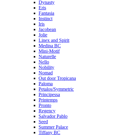
Dynasty
Eris
Fantasia
Instinct
Iris
Jacobean
Jolie
Linex and Spirit
Medina BC
Mini-Motif
Naturelle
Nello
Nobility
Nomad
Out door Tropicana
Paloma
Petalos/Symmetric
Principessa
Printemps
Pronto
Regency
Salvador Pablo
Seed
Summer Palace
Tiffany BC