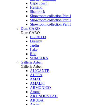
Cape Town
Helsinki
Shamrock
Showroom collection Part 1
Showroom collection Part 2
Showroom collection Part 3
Dom CARO
Dom CARO
BORNEO
Dreamy
Jardin
Lake
Riki
SUMATRA
Galleria Arben
Galleria Arben
ALICANTE
ALTEA
AMAL
AMALFI
ARMONICO
Aroma
ART NOUVEAU
ARUBA
Assam