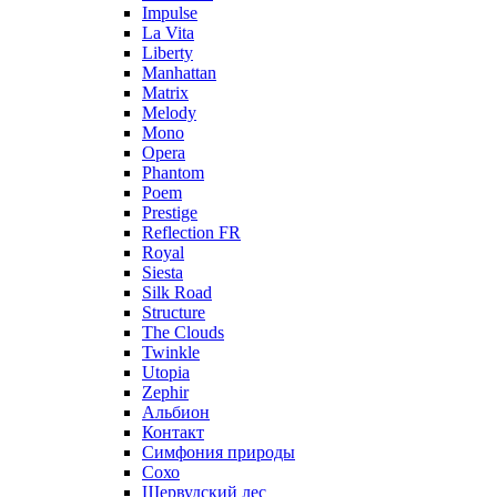
Impulse
La Vita
Liberty
Manhattan
Matrix
Melody
Mono
Opera
Phantom
Poem
Prestige
Reflection FR
Royal
Siesta
Silk Road
Structure
The Clouds
Twinkle
Utopia
Zephir
Альбион
Контакт
Симфония природы
Сохо
Шервудский лес