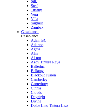
Silk
Steel
Tiffany
Vera
Villa
Yagmur
Zambak
Casablanca
Casablanca
Adam BC
Address
Agata
Alna
Alston
Azov Tintura Raya
Ballerina
Bellamy
Blackout Fusion
Camberley
Canterbury
Cinnia
Clouds
Daynight
Divine
Dolce Lino Tintura Liso