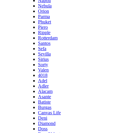
Napoli
Nebula
Orion
Parma
Phuket
Piero
Ripple
Rotterdam
Santos
Sefa
Sevilla
Sirius
Sorty
Valen
4018
Adel
Adler
Alacam
Asante
Batiste
Burgas
Canvas Life
Deni
Diamond
Doss