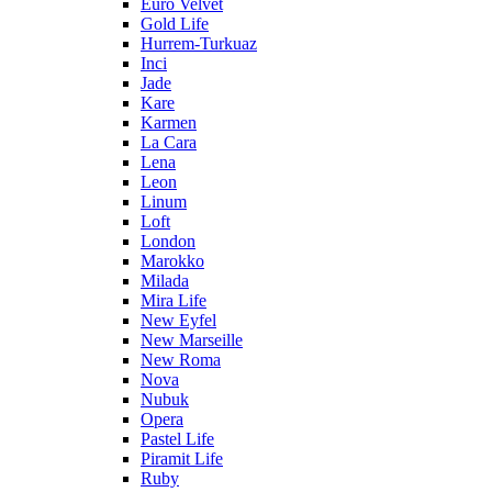
Euro Velvet
Gold Life
Hurrem-Turkuaz
Inci
Jade
Kare
Karmen
La Cara
Lena
Leon
Linum
Loft
London
Marokko
Milada
Mira Life
New Eyfel
New Marseille
New Roma
Nova
Nubuk
Opera
Pastel Life
Piramit Life
Ruby