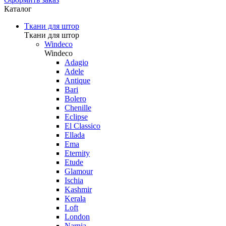
Каталог
Ткани для штор
Ткани для штор
Windeco
Windeco
Adagio
Adele
Antique
Bari
Bolero
Chenille
Eclipse
El Classico
Ellada
Ema
Eternity
Etude
Glamour
Ischia
Kashmir
Kerala
Loft
London
Narnia