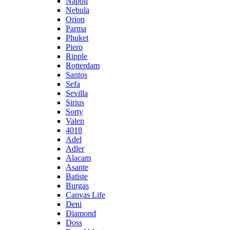
Napoli
Nebula
Orion
Parma
Phuket
Piero
Ripple
Rotterdam
Santos
Sefa
Sevilla
Sirius
Sorty
Valen
4018
Adel
Adler
Alacam
Asante
Batiste
Burgas
Canvas Life
Deni
Diamond
Doss