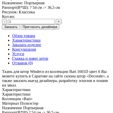
Назначение:
Портьерная
Раппорт(В*Ш):
? 54 см -> 36,5 см
Рисунок:
Классика
Кол-во:
-
+
Заказать
Пригласить дизайнера
Обзор товара
Характеристики
Заказать изделие
Консультация
Услуги
Глажка и навес штор
Отзывов (0)
Ткань для штор Windeco из коллекции Bari 1601D цвет 6 Вы
можете купить в Саратове на сайте салона штор «Decorate», а
также заказать выезд дизайнера, разработку эскизов и пошив
на заказ.
Характеристики
Характеристики
Коллекция
«Bari»
Материал
Полиэстер
Назначение
Портьерная
Раппорт(В*Ш)
? 54 см -> 36,5 см