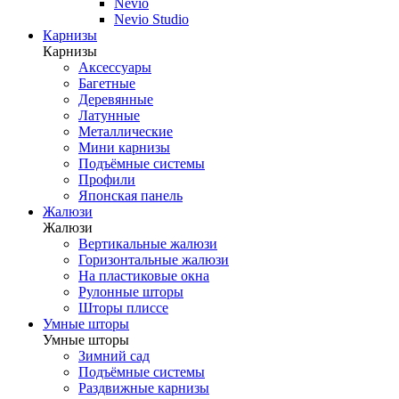
Nevio
Nevio Studio
Карнизы
Карнизы
Аксессуары
Багетные
Деревянные
Латунные
Металлические
Мини карнизы
Подъёмные системы
Профили
Японская панель
Жалюзи
Жалюзи
Вертикальные жалюзи
Горизонтальные жалюзи
На пластиковые окна
Рулонные шторы
Шторы плиссе
Умные шторы
Умные шторы
Зимний сад
Подъёмные системы
Раздвижные карнизы