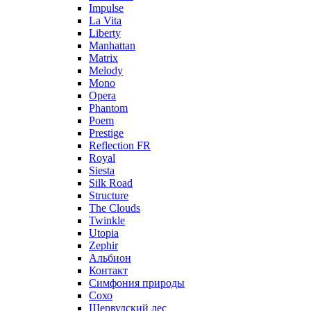
Impulse
La Vita
Liberty
Manhattan
Matrix
Melody
Mono
Opera
Phantom
Poem
Prestige
Reflection FR
Royal
Siesta
Silk Road
Structure
The Clouds
Twinkle
Utopia
Zephir
Альбион
Контакт
Симфония природы
Сохо
Шервудский лес