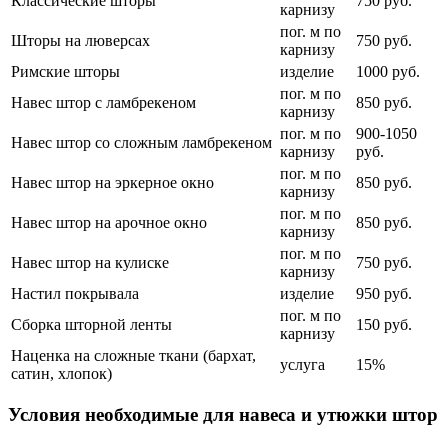
Классические шторы
750 руб.
карнизу
пог. м по
Шторы на люверсах
750 руб.
карнизу
Римские шторы
изделие
1000 руб.
пог. м по
Навес штор с ламбрекеном
850 руб.
карнизу
пог. м по
900-1050
Навес штор со сложным ламбрекеном
карнизу
руб.
пог. м по
Навес штор на эркерное окно
850 руб.
карнизу
пог. м по
Навес штор на арочное окно
850 руб.
карнизу
пог. м по
Навес штор на кулиске
750 руб.
карнизу
Настил покрывала
изделие
950 руб.
пог. м по
Сборка шторной ленты
150 руб.
карнизу
Наценка на сложные ткани (бархат,
услуга
15%
сатин, хлопок)
Условия необходимые для навеса и утюжки штор