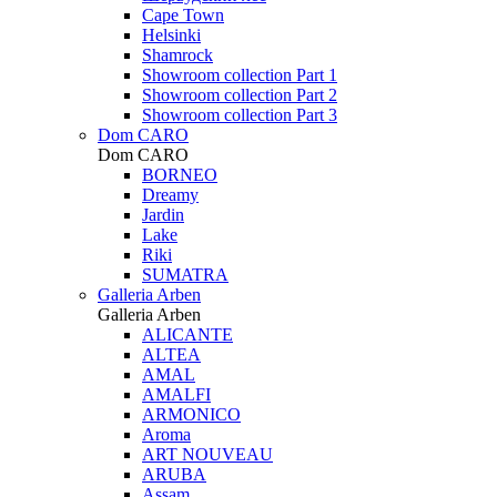
Cape Town
Helsinki
Shamrock
Showroom collection Part 1
Showroom collection Part 2
Showroom collection Part 3
Dom CARO
Dom CARO
BORNEO
Dreamy
Jardin
Lake
Riki
SUMATRA
Galleria Arben
Galleria Arben
ALICANTE
ALTEA
AMAL
AMALFI
ARMONICO
Aroma
ART NOUVEAU
ARUBA
Assam