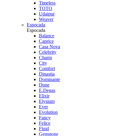
Timeless
TOTO
Udaipur
Weaver
Espocada
Espocada
Balance
Caprice
Casa Nova
Celebrity
Charm
City
Comfort
Dinastia
Dominante
Dune
E.Degas
Elixir
Elysium
Ever
Evolution
Fancy
Felice
Fluid
Gemstone