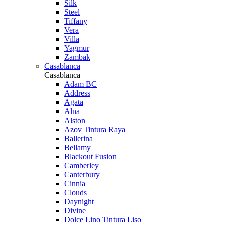
Silk
Steel
Tiffany
Vera
Villa
Yagmur
Zambak
Casablanca
Casablanca
Adam BC
Address
Agata
Alna
Alston
Azov Tintura Raya
Ballerina
Bellamy
Blackout Fusion
Camberley
Canterbury
Cinnia
Clouds
Daynight
Divine
Dolce Lino Tintura Liso