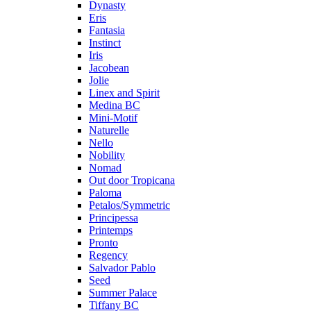
Dynasty
Eris
Fantasia
Instinct
Iris
Jacobean
Jolie
Linex and Spirit
Medina BC
Mini-Motif
Naturelle
Nello
Nobility
Nomad
Out door Tropicana
Paloma
Petalos/Symmetric
Principessa
Printemps
Pronto
Regency
Salvador Pablo
Seed
Summer Palace
Tiffany BC