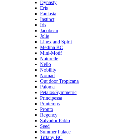
Dynasty
Eris
Fantasia
Instinct
Iris
Jacobean
Jolie
Linex and Spirit
Medina BC
Mini-Motif
Naturelle
Nello
Nobility
Nomad
Out door Tropicana
Paloma
Petalos/Symmetric
Principessa
Printemps
Pronto
Regency
Salvador Pablo
Seed
Summer Palace
Tiffany BC