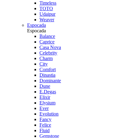
Timeless
TOTO
Udaipur
Weaver
Espocada
Espocada
Balance
Caprice
Casa Nova
Celebrity
Charm
City
Comfort
Dinastia
Dominante
Dune
E.Degas
Elixir
Elysium
Ever
Evolution
Fancy
Felice
Fluid
Gemstone