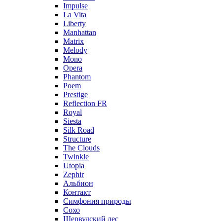
Impulse
La Vita
Liberty
Manhattan
Matrix
Melody
Mono
Opera
Phantom
Poem
Prestige
Reflection FR
Royal
Siesta
Silk Road
Structure
The Clouds
Twinkle
Utopia
Zephir
Альбион
Контакт
Симфония природы
Сохо
Шервудский лес