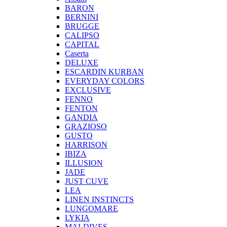
BARON
BERNINI
BRUGGE
CALIPSO
CAPITAL
Caserta
DELUXE
ESCARDIN KURBAN
EVERYDAY COLORS
EXCLUSIVE
FENNO
FENTON
GANDIA
GRAZIOSO
GUSTO
HARRISON
IBIZA
ILLUSION
JADE
JUST CUVE
LEA
LINEN INSTINCTS
LUNGOMARE
LYKIA
MALDIVES