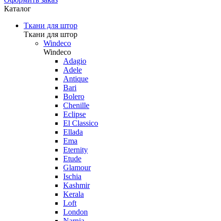
Каталог
Ткани для штор
Ткани для штор
Windeco
Windeco
Adagio
Adele
Antique
Bari
Bolero
Chenille
Eclipse
El Classico
Ellada
Ema
Eternity
Etude
Glamour
Ischia
Kashmir
Kerala
Loft
London
Narnia