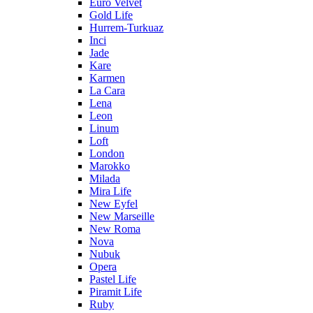
Euro Velvet
Gold Life
Hurrem-Turkuaz
Inci
Jade
Kare
Karmen
La Cara
Lena
Leon
Linum
Loft
London
Marokko
Milada
Mira Life
New Eyfel
New Marseille
New Roma
Nova
Nubuk
Opera
Pastel Life
Piramit Life
Ruby