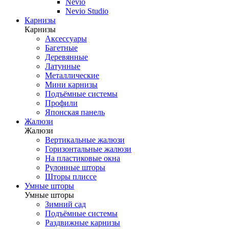
Nevio
Nevio Studio
Карнизы
Карнизы
Аксессуары
Багетные
Деревянные
Латунные
Металлические
Мини карнизы
Подъёмные системы
Профили
Японская панель
Жалюзи
Жалюзи
Вертикальные жалюзи
Горизонтальные жалюзи
На пластиковые окна
Рулонные шторы
Шторы плиссе
Умные шторы
Умные шторы
Зимний сад
Подъёмные системы
Раздвижные карнизы