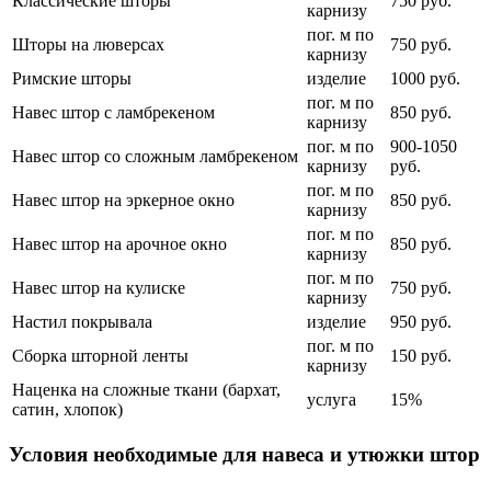
Классические шторы
750 руб.
карнизу
пог. м по
Шторы на люверсах
750 руб.
карнизу
Римские шторы
изделие
1000 руб.
пог. м по
Навес штор с ламбрекеном
850 руб.
карнизу
пог. м по
900-1050
Навес штор со сложным ламбрекеном
карнизу
руб.
пог. м по
Навес штор на эркерное окно
850 руб.
карнизу
пог. м по
Навес штор на арочное окно
850 руб.
карнизу
пог. м по
Навес штор на кулиске
750 руб.
карнизу
Настил покрывала
изделие
950 руб.
пог. м по
Сборка шторной ленты
150 руб.
карнизу
Наценка на сложные ткани (бархат,
услуга
15%
сатин, хлопок)
Условия необходимые для навеса и утюжки штор