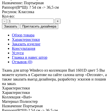
Назначение:
Портьерная
Раппорт(В*Ш):
? 54 см -> 36,5 см
Рисунок:
Классика
Кол-во:
-
+
Заказать
Пригласить дизайнера
Обзор товара
Характеристики
Заказать изделие
Консультация
Услуги
Глажка и навес штор
Отзывов (0)
Ткань для штор Windeco из коллекции Bari 1601D цвет 5 Вы
можете купить в Саратове на сайте салона штор «Decorate», а
также заказать выезд дизайнера, разработку эскизов и пошив
на заказ.
Характеристики
Характеристики
Коллекция
«Bari»
Материал
Полиэстер
Назначение
Портьерная
Раппорт(В*Ш)
? 54 см -> 36,5 см