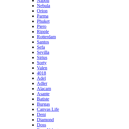
Napoli
Nebula
Orion
Parma
Phuket
Piero
Ripple
Rotterdam
Santos
Sefa
Sevilla
Sirius
Sorty
Valen
4018
Adel
Adler
Alacam
Asante
Batiste
Burgas
Canvas Life
Deni
Diamond
Doss