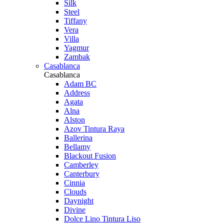
Silk
Steel
Tiffany
Vera
Villa
Yagmur
Zambak
Casablanca
Casablanca
Adam BC
Address
Agata
Alna
Alston
Azov Tintura Raya
Ballerina
Bellamy
Blackout Fusion
Camberley
Canterbury
Cinnia
Clouds
Daynight
Divine
Dolce Lino Tintura Liso