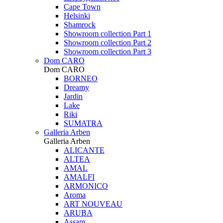
Cape Town
Helsinki
Shamrock
Showroom collection Part 1
Showroom collection Part 2
Showroom collection Part 3
Dom CARO
Dom CARO
BORNEO
Dreamy
Jardin
Lake
Riki
SUMATRA
Galleria Arben
Galleria Arben
ALICANTE
ALTEA
AMAL
AMALFI
ARMONICO
Aroma
ART NOUVEAU
ARUBA
Assam