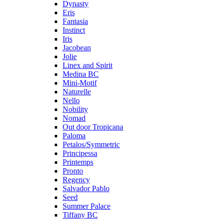
Dynasty
Eris
Fantasia
Instinct
Iris
Jacobean
Jolie
Linex and Spirit
Medina BC
Mini-Motif
Naturelle
Nello
Nobility
Nomad
Out door Tropicana
Paloma
Petalos/Symmetric
Principessa
Printemps
Pronto
Regency
Salvador Pablo
Seed
Summer Palace
Tiffany BC