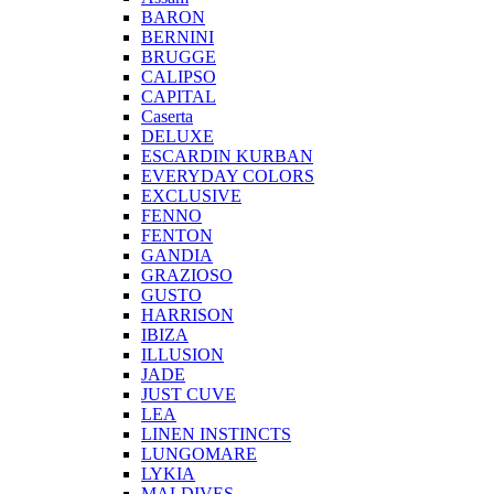
BARON
BERNINI
BRUGGE
CALIPSO
CAPITAL
Caserta
DELUXE
ESCARDIN KURBAN
EVERYDAY COLORS
EXCLUSIVE
FENNO
FENTON
GANDIA
GRAZIOSO
GUSTO
HARRISON
IBIZA
ILLUSION
JADE
JUST CUVE
LEA
LINEN INSTINCTS
LUNGOMARE
LYKIA
MALDIVES