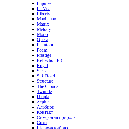
Impulse
La Vita
Liberty
Manhattan
Matrix
Melody
Mono
Opera
Phantom
Poem
Prestige
Reflection FR
Royal
Siesta
Silk Road
Structure
The Clouds
Twinkle
Utopia
Zephir
Альбион
Контакт
Симфония природы
Сохо
Шервудский лес