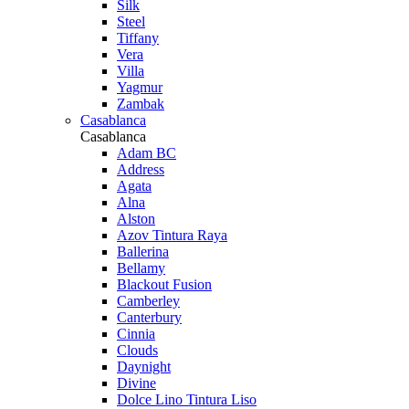
Silk
Steel
Tiffany
Vera
Villa
Yagmur
Zambak
Casablanca
Casablanca
Adam BC
Address
Agata
Alna
Alston
Azov Tintura Raya
Ballerina
Bellamy
Blackout Fusion
Camberley
Canterbury
Cinnia
Clouds
Daynight
Divine
Dolce Lino Tintura Liso