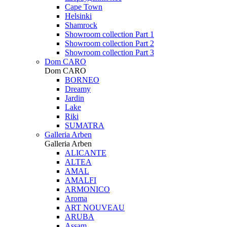
Cape Town
Helsinki
Shamrock
Showroom collection Part 1
Showroom collection Part 2
Showroom collection Part 3
Dom CARO
Dom CARO
BORNEO
Dreamy
Jardin
Lake
Riki
SUMATRA
Galleria Arben
Galleria Arben
ALICANTE
ALTEA
AMAL
AMALFI
ARMONICO
Aroma
ART NOUVEAU
ARUBA
Assam