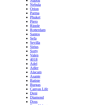
Napoli
Nebula
Orion
Parma
Phuket
Piero
Ripple
Rotterdam
Santos
Sefa
Sevilla
Sirius
Sorty
Valen
4018
Adel
Adler
Alacam
Asante
Batiste
Burgas
Canvas Life
Deni
Diamond
Doss