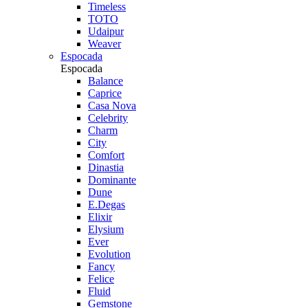
Timeless
TOTO
Udaipur
Weaver
Espocada
Espocada
Balance
Caprice
Casa Nova
Celebrity
Charm
City
Comfort
Dinastia
Dominante
Dune
E.Degas
Elixir
Elysium
Ever
Evolution
Fancy
Felice
Fluid
Gemstone