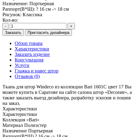
Назначение:
Портьерная
Раппорт(В*Ш):
? 16 см -> 18 см
Рисунок:
Классика
Кол-во:
-
+
Заказать
Пригласить дизайнера
Обзор товара
Характеристики
Заказать изделие
Консультация
Услуги
Глажка и навес штор
Отзывов (0)
Ткань для штор Windeco из коллекции Bari 1601C цвет 17 Вы
можете купить в Саратове на сайте салона штор «Decorate», а
также заказать выезд дизайнера, разработку эскизов и пошив
на заказ.
Характеристики
Характеристики
Коллекция
«Bari»
Материал
Полиэстер
Назначение
Портьерная
Раппорт(В*Ш)
? 16 см -> 18 см