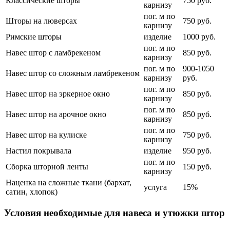
Классические шторы
750 руб.
карнизу
пог. м по
Шторы на люверсах
750 руб.
карнизу
Римские шторы
изделие
1000 руб.
пог. м по
Навес штор с ламбрекеном
850 руб.
карнизу
пог. м по
900-1050
Навес штор со сложным ламбрекеном
карнизу
руб.
пог. м по
Навес штор на эркерное окно
850 руб.
карнизу
пог. м по
Навес штор на арочное окно
850 руб.
карнизу
пог. м по
Навес штор на кулиске
750 руб.
карнизу
Настил покрывала
изделие
950 руб.
пог. м по
Сборка шторной ленты
150 руб.
карнизу
Наценка на сложные ткани (бархат,
услуга
15%
сатин, хлопок)
Условия необходимые для навеса и утюжки штор