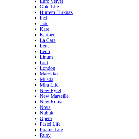
Euro Velvet
Gold Life
Hurrem-Turkuaz
Inci
Jade
Kare
Karmen
La Cara
Lena
Leon
Linum
Loft
London
Marokko
Milada
Mira Life
New Eyfel
New Marseille
New Roma
Nova
Nubuk
Opera
Pastel Life
Piramit Life
Ruby