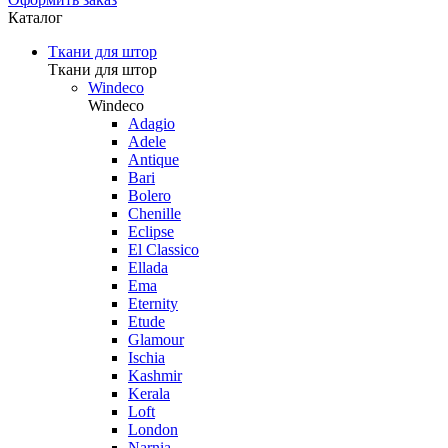
Каталог
Ткани для штор
Ткани для штор
Windeco
Windeco
Adagio
Adele
Antique
Bari
Bolero
Chenille
Eclipse
El Classico
Ellada
Ema
Eternity
Etude
Glamour
Ischia
Kashmir
Kerala
Loft
London
Narnia