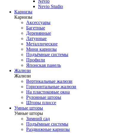
Nevio
Nevio Studio
Карнизы
Карнизы
Аксессуары
Багетные
Деревянные
Латунные
Металлические
Мини карнизы
Подъёмные системы
Профили
Японская панель
Жалюзи
Жалюзи
Вертикальные жалюзи
Горизонтальные жалюзи
На пластиковые окна
Рулонные шторы
Шторы плиссе
Умные шторы
Умные шторы
Зимний сад
Подъёмные системы
Раздвижные карнизы