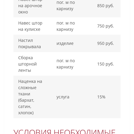
пог. м по
на арочное
850 руб.
карнизу
окно
Навес штор
пог. м по
750 руб.
на кулиске
карнизу
Настил
изделие
950 руб.
покрывала
Сборка
пог. м по
шторной
150 руб.
карнизу
ленты
Наценка на
сложные
ткани
услуга
15%
(бархат,
сатин,
хлопок)
УСЛОВИЯ НЕОБХОДИМЫЕ