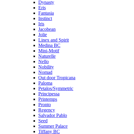
Dynasty
Eris
Fantasia
Instinct
Iris
Jacobean
Jolie
Linex and Spirit
Medina BC
Mini-Motif
Naturelle
Nello
Nobility
Nomad
Out door Tropicana
Paloma
Petalos/Symmetric
Principessa
Printemps
Pronto
Regency
Salvador Pablo
Seed
Summer Palace
Tiffany BC