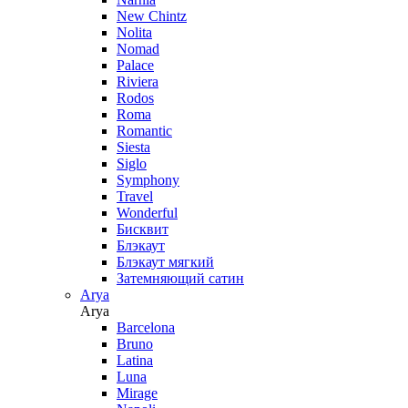
New Chintz
Nolita
Nomad
Palace
Riviera
Rodos
Roma
Romantic
Siesta
Siglo
Symphony
Travel
Wonderful
Бисквит
Блэкаут
Блэкаут мягкий
Затемняющий сатин
Arya
Arya
Barcelona
Bruno
Latina
Luna
Mirage