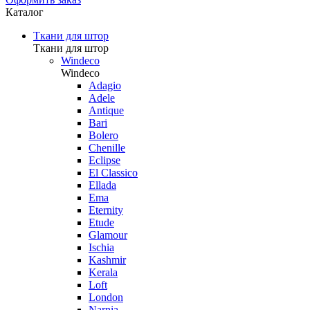
Каталог
Ткани для штор
Ткани для штор
Windeco
Windeco
Adagio
Adele
Antique
Bari
Bolero
Chenille
Eclipse
El Classico
Ellada
Ema
Eternity
Etude
Glamour
Ischia
Kashmir
Kerala
Loft
London
Narnia