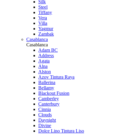
Silk
Steel
Tiffany
Vera
Villa
Yagmur
Zambak
Casablanca
Casablanca
Adam BC
Address
Agata
Alna
Alston
Azov Tintura Raya
Ballerina
Bellamy
Blackout Fusion
Camberley
Canterbury
Cinnia
Clouds
Daynight
Divine
Dolce Lino Tintura Liso