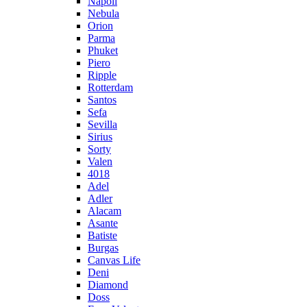
Napoli
Nebula
Orion
Parma
Phuket
Piero
Ripple
Rotterdam
Santos
Sefa
Sevilla
Sirius
Sorty
Valen
4018
Adel
Adler
Alacam
Asante
Batiste
Burgas
Canvas Life
Deni
Diamond
Doss