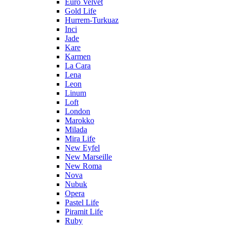
Euro Velvet
Gold Life
Hurrem-Turkuaz
Inci
Jade
Kare
Karmen
La Cara
Lena
Leon
Linum
Loft
London
Marokko
Milada
Mira Life
New Eyfel
New Marseille
New Roma
Nova
Nubuk
Opera
Pastel Life
Piramit Life
Ruby