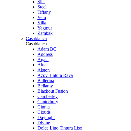
Silk
Steel
Tiffany
Vera
Villa
Yagmur
Zambak
Casablanca
Casablanca
Adam BC
Address
Agata
Alna
Alston
Azov Tintura Raya
Ballerina
Bellamy
Blackout Fusion
Camberley
Canterbury
Cinnia
Clouds
Daynight
Divine
Dolce Lino Tintura Liso