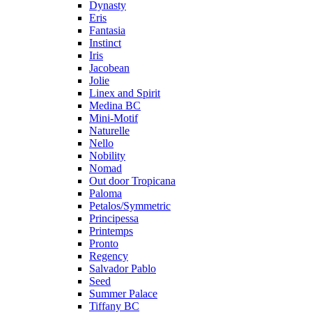
Dynasty
Eris
Fantasia
Instinct
Iris
Jacobean
Jolie
Linex and Spirit
Medina BC
Mini-Motif
Naturelle
Nello
Nobility
Nomad
Out door Tropicana
Paloma
Petalos/Symmetric
Principessa
Printemps
Pronto
Regency
Salvador Pablo
Seed
Summer Palace
Tiffany BC