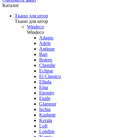
Каталог
Ткани для штор
Ткани для штор
Windeco
Windeco
Adagio
Adele
Antique
Bari
Bolero
Chenille
Eclipse
El Classico
Ellada
Ema
Eternity
Etude
Glamour
Ischia
Kashmir
Kerala
Loft
London
Narnia