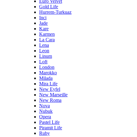
Euro Velvet
Gold Life
Hurrem-Turkuaz
Inci
Jade
Kare
Karmen
La Cara
Lena
Leon
Linum
Loft
London
Marokko
Milada
Mira Life
New Eyfel
New Marseille
New Roma
Nova
Nubuk
Opera
Pastel Life
Piramit Life
Ruby