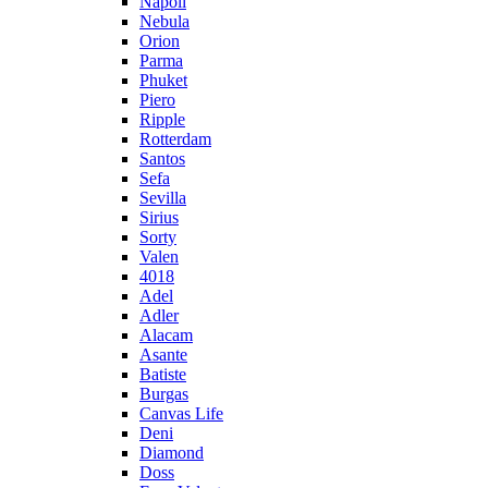
Napoli
Nebula
Orion
Parma
Phuket
Piero
Ripple
Rotterdam
Santos
Sefa
Sevilla
Sirius
Sorty
Valen
4018
Adel
Adler
Alacam
Asante
Batiste
Burgas
Canvas Life
Deni
Diamond
Doss