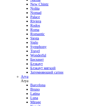
New Chintz
Nolita
Nomad
Palace
Riviera
Rodos
Roma
Romantic
Siesta
Siglo
Symphony
Travel
Wonderful
Бисквит
Блэкаут
Блэкаут мягкий
Затемняющий сатин
Arya
Arya
Barcelona
Bruno
Latina
Luna
Mirage