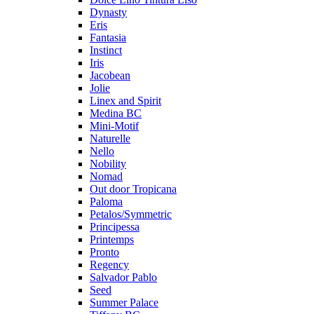
Dynasty
Eris
Fantasia
Instinct
Iris
Jacobean
Jolie
Linex and Spirit
Medina BC
Mini-Motif
Naturelle
Nello
Nobility
Nomad
Out door Tropicana
Paloma
Petalos/Symmetric
Principessa
Printemps
Pronto
Regency
Salvador Pablo
Seed
Summer Palace