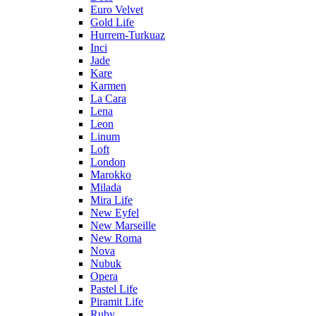
Euro Velvet
Gold Life
Hurrem-Turkuaz
Inci
Jade
Kare
Karmen
La Cara
Lena
Leon
Linum
Loft
London
Marokko
Milada
Mira Life
New Eyfel
New Marseille
New Roma
Nova
Nubuk
Opera
Pastel Life
Piramit Life
Ruby