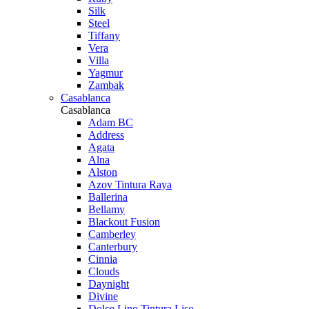
Silk
Steel
Tiffany
Vera
Villa
Yagmur
Zambak
Casablanca
Casablanca
Adam BC
Address
Agata
Alna
Alston
Azov Tintura Raya
Ballerina
Bellamy
Blackout Fusion
Camberley
Canterbury
Cinnia
Clouds
Daynight
Divine
Dolce Lino Tintura Liso