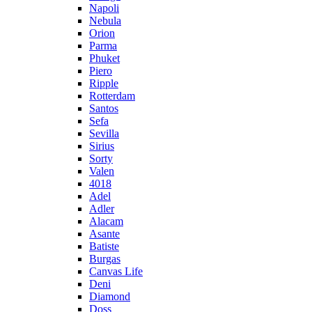
Napoli
Nebula
Orion
Parma
Phuket
Piero
Ripple
Rotterdam
Santos
Sefa
Sevilla
Sirius
Sorty
Valen
4018
Adel
Adler
Alacam
Asante
Batiste
Burgas
Canvas Life
Deni
Diamond
Doss