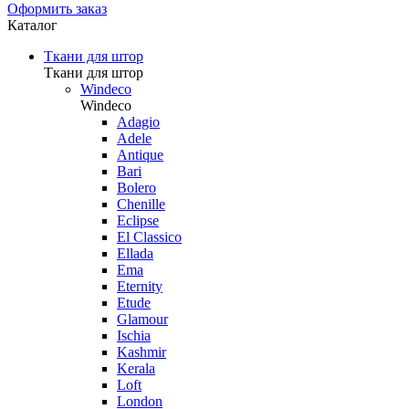
Оформить заказ
Каталог
Ткани для штор
Ткани для штор
Windeco
Windeco
Adagio
Adele
Antique
Bari
Bolero
Chenille
Eclipse
El Classico
Ellada
Ema
Eternity
Etude
Glamour
Ischia
Kashmir
Kerala
Loft
London