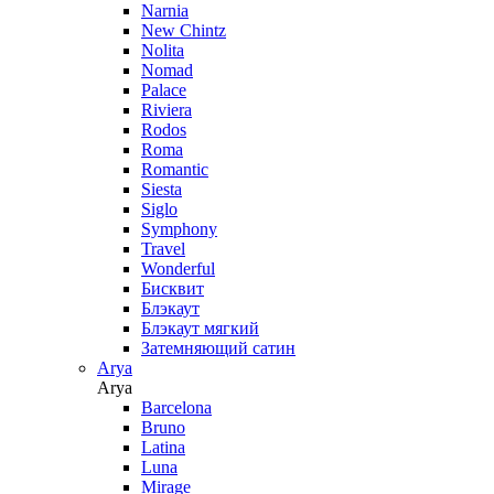
Narnia
New Chintz
Nolita
Nomad
Palace
Riviera
Rodos
Roma
Romantic
Siesta
Siglo
Symphony
Travel
Wonderful
Бисквит
Блэкаут
Блэкаут мягкий
Затемняющий сатин
Arya
Arya
Barcelona
Bruno
Latina
Luna
Mirage