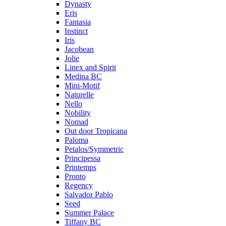
Dynasty
Eris
Fantasia
Instinct
Iris
Jacobean
Jolie
Linex and Spirit
Medina BC
Mini-Motif
Naturelle
Nello
Nobility
Nomad
Out door Tropicana
Paloma
Petalos/Symmetric
Principessa
Printemps
Pronto
Regency
Salvador Pablo
Seed
Summer Palace
Tiffany BC