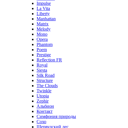
Impulse
La Vita
Liberty
Manhattan
Matrix
Melody
Mono
Opera
Phantom
Poem
Prestige
Reflection FR
Royal
Siesta
Silk Road
Structure
The Clouds
Twinkle
Utopia
Zephir
Альбион
Контакт
Симфония природы
Сохо
Шервудский лес