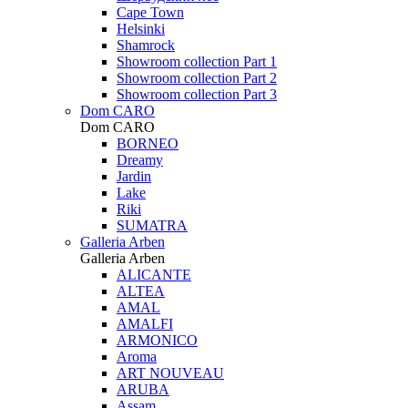
Cape Town
Helsinki
Shamrock
Showroom collection Part 1
Showroom collection Part 2
Showroom collection Part 3
Dom CARO
Dom CARO
BORNEO
Dreamy
Jardin
Lake
Riki
SUMATRA
Galleria Arben
Galleria Arben
ALICANTE
ALTEA
AMAL
AMALFI
ARMONICO
Aroma
ART NOUVEAU
ARUBA
Assam