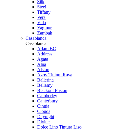
Silk
Steel
Tiffany
Vera
Villa
Yagmur
Zambak
Casablanca
Casablanca
Adam BC
Address
Agata
Alna
Alston
Azov Tintura Raya
Ballerina
Bellamy
Blackout Fusion
Camberley
Canterbury
Cinnia
Clouds
Daynight
Divine
Dolce Lino Tintura Liso