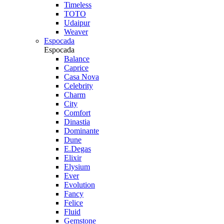
Timeless
TOTO
Udaipur
Weaver
Espocada
Espocada
Balance
Caprice
Casa Nova
Celebrity
Charm
City
Comfort
Dinastia
Dominante
Dune
E.Degas
Elixir
Elysium
Ever
Evolution
Fancy
Felice
Fluid
Gemstone