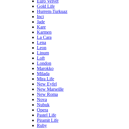
Euro Velvet
Gold Life
Hurrem-Turkuaz
Inci
Jade
Kare
Karmen
La Cara
Lena
Leon
Linum
Loft
London
Marokko
Milada
Mira Life
New Eyfel
New Marseille
New Roma
Nova
Nubuk
Opera
Pastel Life
Piramit Life
Ruby