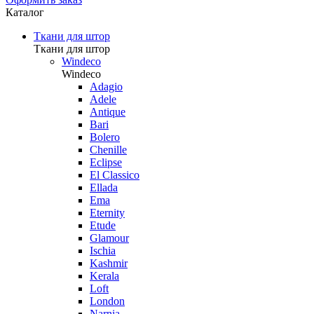
Каталог
Ткани для штор
Ткани для штор
Windeco
Windeco
Adagio
Adele
Antique
Bari
Bolero
Chenille
Eclipse
El Classico
Ellada
Ema
Eternity
Etude
Glamour
Ischia
Kashmir
Kerala
Loft
London
Narnia