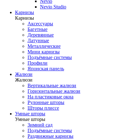
Nevio
Nevio Studio
Карнизы
Карнизы
Аксессуары
Багетные
Деревянные
Латунные
Металлические
Мини карнизы
Подъёмные системы
Профили
Японская панель
Жалюзи
Жалюзи
Вертикальные жалюзи
Горизонтальные жалюзи
На пластиковые окна
Рулонные шторы
Шторы плиссе
Умные шторы
Умные шторы
Зимний сад
Подъёмные системы
Раздвижные карнизы