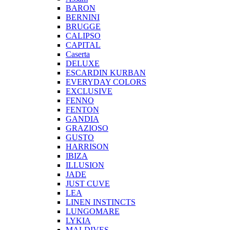
BARON
BERNINI
BRUGGE
CALIPSO
CAPITAL
Caserta
DELUXE
ESCARDIN KURBAN
EVERYDAY COLORS
EXCLUSIVE
FENNO
FENTON
GANDIA
GRAZIOSO
GUSTO
HARRISON
IBIZA
ILLUSION
JADE
JUST CUVE
LEA
LINEN INSTINCTS
LUNGOMARE
LYKIA
MALDIVES