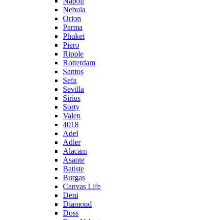
Napoli
Nebula
Orion
Parma
Phuket
Piero
Ripple
Rotterdam
Santos
Sefa
Sevilla
Sirius
Sorty
Valen
4018
Adel
Adler
Alacam
Asante
Batiste
Burgas
Canvas Life
Deni
Diamond
Doss