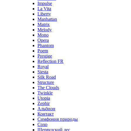
Impulse
La Vita
Liberty
Manhattan
Matrix
Melody
Mono
Opera
Phantom
Poem
Prestige
Reflection FR
Royal
Siesta
Silk Road
Structure
The Clouds
Twinkle
Utopia
Zephir
Альбион
Контакт
Симфония природы
Сохо
Шервудский лес