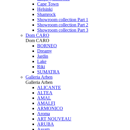
Cape Town
Helsinki
Shamrock
Showroom collection Part 1
Showroom collection Part 2
Showroom collection Part 3
Dom CARO
Dom CARO
BORNEO
Dreamy
Jardin
Lake
Riki
SUMATRA
Galleria Arben
Galleria Arben
ALICANTE
ALTEA
AMAL
AMALFI
ARMONICO
Aroma
ART NOUVEAU
ARUBA
Assam