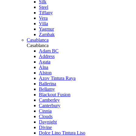
Silk
Steel
Tiffany
Vera
Villa
Yagmur
Zambak
Casablanca
Casablanca
Adam BC
Address
Agata
Alna
Alston
Azov Tintura Raya
Ballerina
Bellamy
Blackout Fusion
Camberley
Canterbury
Cinnia
Clouds
Daynight
Divine
Dolce Lino Tintura Liso