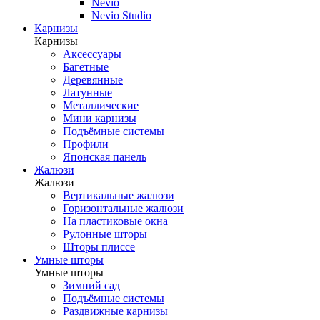
Nevio
Nevio Studio
Карнизы
Карнизы
Аксессуары
Багетные
Деревянные
Латунные
Металлические
Мини карнизы
Подъёмные системы
Профили
Японская панель
Жалюзи
Жалюзи
Вертикальные жалюзи
Горизонтальные жалюзи
На пластиковые окна
Рулонные шторы
Шторы плиссе
Умные шторы
Умные шторы
Зимний сад
Подъёмные системы
Раздвижные карнизы