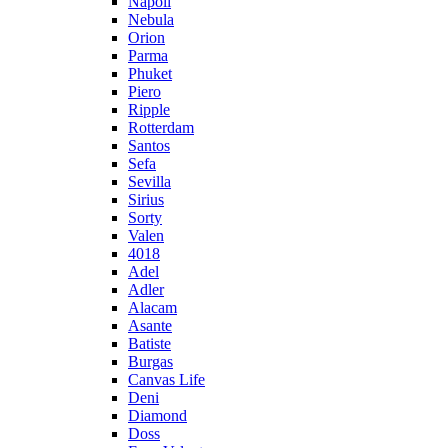
Napoli
Nebula
Orion
Parma
Phuket
Piero
Ripple
Rotterdam
Santos
Sefa
Sevilla
Sirius
Sorty
Valen
4018
Adel
Adler
Alacam
Asante
Batiste
Burgas
Canvas Life
Deni
Diamond
Doss