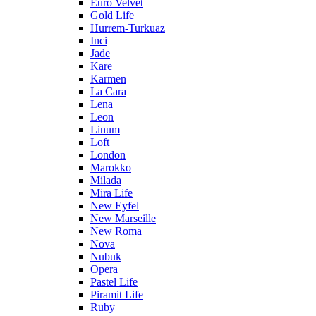
Euro Velvet
Gold Life
Hurrem-Turkuaz
Inci
Jade
Kare
Karmen
La Cara
Lena
Leon
Linum
Loft
London
Marokko
Milada
Mira Life
New Eyfel
New Marseille
New Roma
Nova
Nubuk
Opera
Pastel Life
Piramit Life
Ruby