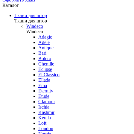
Каталог
Ткани для штор
Ткани для штор
Windeco
Windeco
Adagio
Adele
Antique
Bari
Bolero
Chenille
Eclipse
El Classico
Ellada
Ema
Eternity
Etude
Glamour
Ischia
Kashmir
Kerala
Loft
London
Narnia