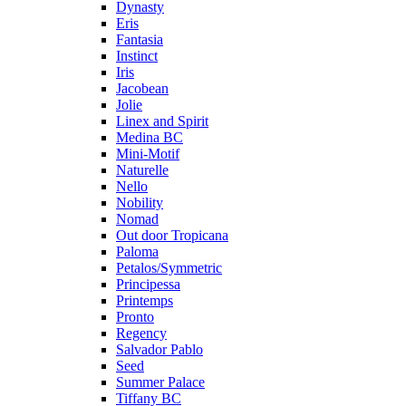
Dynasty
Eris
Fantasia
Instinct
Iris
Jacobean
Jolie
Linex and Spirit
Medina BC
Mini-Motif
Naturelle
Nello
Nobility
Nomad
Out door Tropicana
Paloma
Petalos/Symmetric
Principessa
Printemps
Pronto
Regency
Salvador Pablo
Seed
Summer Palace
Tiffany BC