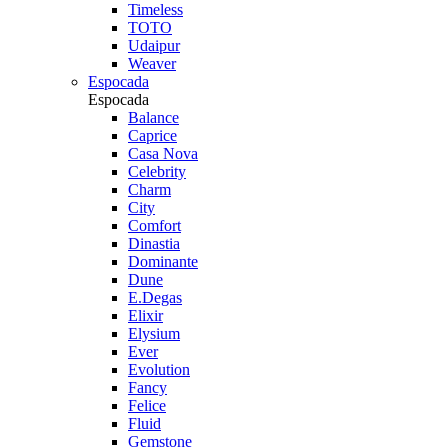
Timeless
TOTO
Udaipur
Weaver
Espocada
Espocada
Balance
Caprice
Casa Nova
Celebrity
Charm
City
Comfort
Dinastia
Dominante
Dune
E.Degas
Elixir
Elysium
Ever
Evolution
Fancy
Felice
Fluid
Gemstone