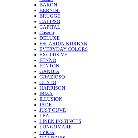
BARON
BERNINI
BRUGGE
CALIPSO
CAPITAL
Caserta
DELUXE
ESCARDIN KURBAN
EVERYDAY COLORS
EXCLUSIVE
FENNO
FENTON
GANDIA
GRAZIOSO
GUSTO
HARRISON
IBIZA
ILLUSION
JADE
JUST CUVE
LEA
LINEN INSTINCTS
LUNGOMARE
LYKIA
MALDIVES