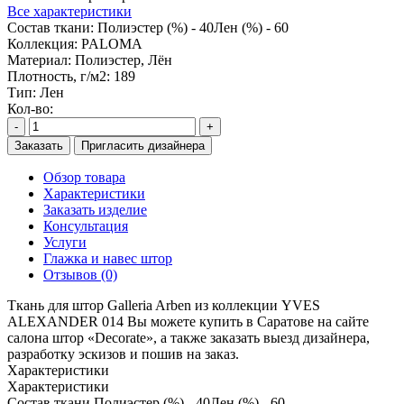
Все характеристики
Состав ткани:
Полиэстер (%) - 40Лен (%) - 60
Коллекция:
PALOMA
Материал:
Полиэстер, Лён
Плотность, г/м2:
189
Тип:
Лен
Кол-во:
-
+
Заказать
Пригласить дизайнера
Обзор товара
Характеристики
Заказать изделие
Консультация
Услуги
Глажка и навес штор
Отзывов (0)
Ткань для штор Galleria Arben из коллекции YVES
ALEXANDER 014 Вы можете купить в Саратове на сайте
салона штор «Decorate», а также заказать выезд дизайнера,
разработку эскизов и пошив на заказ.
Характеристики
Характеристики
Состав ткани
Полиэстер (%) - 40Лен (%) - 60