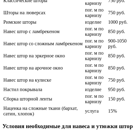
Классические шторы
750 руб.
карнизу
пог. м по
Шторы на люверсах
750 руб.
карнизу
Римские шторы
изделие
1000 руб.
пог. м по
Навес штор с ламбрекеном
850 руб.
карнизу
пог. м по
900-1050
Навес штор со сложным ламбрекеном
карнизу
руб.
пог. м по
Навес штор на эркерное окно
850 руб.
карнизу
пог. м по
Навес штор на арочное окно
850 руб.
карнизу
пог. м по
Навес штор на кулиске
750 руб.
карнизу
Настил покрывала
изделие
950 руб.
пог. м по
Сборка шторной ленты
150 руб.
карнизу
Наценка на сложные ткани (бархат,
услуга
15%
сатин, хлопок)
Условия необходимые для навеса и утюжки штор