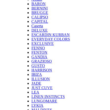
BARON
BERNINI
BRUGGE
CALIPSO
CAPITAL
Caserta
DELUXE
ESCARDIN KURBAN
EVERYDAY COLORS
EXCLUSIVE
FENNO
FENTON
GANDIA
GRAZIOSO
GUSTO
HARRISON
IBIZA
ILLUSION
JADE
JUST CUVE
LEA
LINEN INSTINCTS
LUNGOMARE
LYKIA
MALDIVES