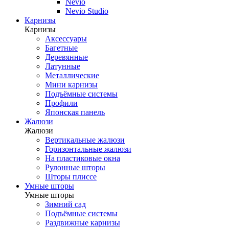
Nevio
Nevio Studio
Карнизы
Карнизы
Аксессуары
Багетные
Деревянные
Латунные
Металлические
Мини карнизы
Подъёмные системы
Профили
Японская панель
Жалюзи
Жалюзи
Вертикальные жалюзи
Горизонтальные жалюзи
На пластиковые окна
Рулонные шторы
Шторы плиссе
Умные шторы
Умные шторы
Зимний сад
Подъёмные системы
Раздвижные карнизы