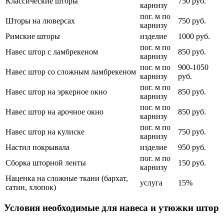
Классические шторы
750 руб.
карнизу
пог. м по
Шторы на люверсах
750 руб.
карнизу
Римские шторы
изделие
1000 руб.
пог. м по
Навес штор с ламбрекеном
850 руб.
карнизу
пог. м по
900-1050
Навес штор со сложным ламбрекеном
карнизу
руб.
пог. м по
Навес штор на эркерное окно
850 руб.
карнизу
пог. м по
Навес штор на арочное окно
850 руб.
карнизу
пог. м по
Навес штор на кулиске
750 руб.
карнизу
Настил покрывала
изделие
950 руб.
пог. м по
Сборка шторной ленты
150 руб.
карнизу
Наценка на сложные ткани (бархат,
услуга
15%
сатин, хлопок)
Условия необходимые для навеса и утюжки штор