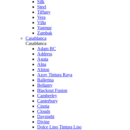
Silk
Steel
Tiffany
Vera
Villa
Yagmur
Zambak
Casablanca
Casablanca
Adam BC
Address
Agata
Alna
Alston
Azov Tintura Raya
Ballerina
Bellamy
Blackout Fusion
Camberley
Canterbury
Cinnia
Clouds
Daynight
Divine
Dolce Lino Tintura Liso