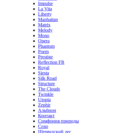
Impulse
La Vita
Liberty
Manhattan
Matrix
Melody
Mono
Opera
Phantom
Poem
Prestige
Reflection FR
Royal
Siesta
Silk Road
Structure
The Clouds
Twinkle
Utopia
Zephir
Альбион
Контакт
Симфония природы
Сохо
Шервудский лес