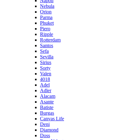
Napoli
Nebula
Orion
Parma
Phuket
Piero
Ripple
Rotterdam
Santos
Sefa
Sevilla
Sirius
Sorty
Valen
4018
Adel
Adler
Alacam
Asante
Batiste
Burgas
Canvas Life
Deni
Diamond
Doss