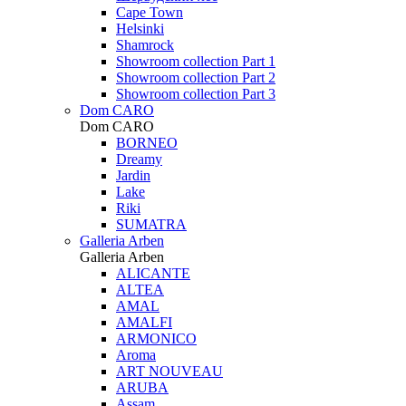
Cape Town
Helsinki
Shamrock
Showroom collection Part 1
Showroom collection Part 2
Showroom collection Part 3
Dom CARO
Dom CARO
BORNEO
Dreamy
Jardin
Lake
Riki
SUMATRA
Galleria Arben
Galleria Arben
ALICANTE
ALTEA
AMAL
AMALFI
ARMONICO
Aroma
ART NOUVEAU
ARUBA
Assam