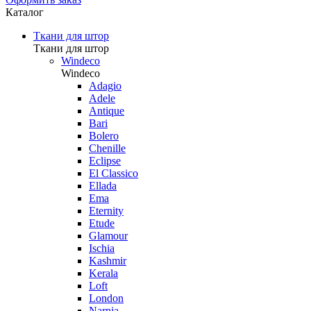
Каталог
Ткани для штор
Ткани для штор
Windeco
Windeco
Adagio
Adele
Antique
Bari
Bolero
Chenille
Eclipse
El Classico
Ellada
Ema
Eternity
Etude
Glamour
Ischia
Kashmir
Kerala
Loft
London
Narnia