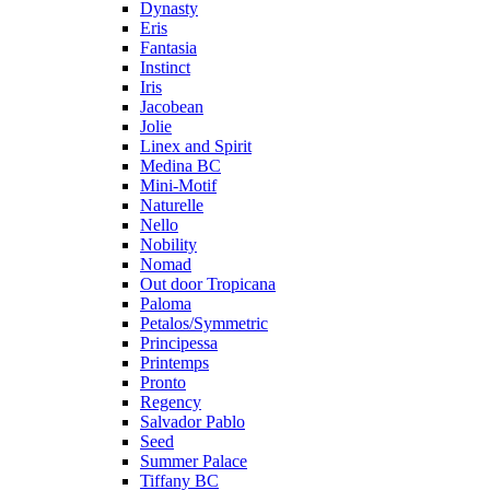
Dynasty
Eris
Fantasia
Instinct
Iris
Jacobean
Jolie
Linex and Spirit
Medina BC
Mini-Motif
Naturelle
Nello
Nobility
Nomad
Out door Tropicana
Paloma
Petalos/Symmetric
Principessa
Printemps
Pronto
Regency
Salvador Pablo
Seed
Summer Palace
Tiffany BC