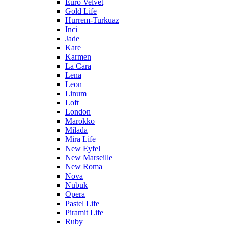
Euro Velvet
Gold Life
Hurrem-Turkuaz
Inci
Jade
Kare
Karmen
La Cara
Lena
Leon
Linum
Loft
London
Marokko
Milada
Mira Life
New Eyfel
New Marseille
New Roma
Nova
Nubuk
Opera
Pastel Life
Piramit Life
Ruby