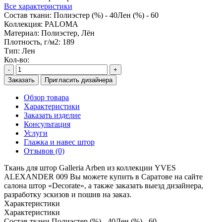
Все характеристики
Состав ткани:
Полиэстер (%) - 40Лен (%) - 60
Коллекция:
PALOMA
Материал:
Полиэстер, Лён
Плотность, г/м2:
189
Тип:
Лен
Кол-во:
-
+
Заказать
Пригласить дизайнера
Обзор товара
Характеристики
Заказать изделие
Консультация
Услуги
Глажка и навес штор
Отзывов (0)
Ткань для штор Galleria Arben из коллекции YVES
ALEXANDER 009 Вы можете купить в Саратове на сайте
салона штор «Decorate», а также заказать выезд дизайнера,
разработку эскизов и пошив на заказ.
Характеристики
Характеристики
Состав ткани
Полиэстер (%) - 40Лен (%) - 60