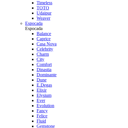
Timeless
TOTO
Udaipur
Weaver
Espocada
Espocada
Balance
Caprice
Casa Nova
Celebrity
Charm
City
Comfort
Dinastia
Dominante
Dune
E.Degas
Elixir
Elysium
Ever
Evolution
Fancy
Felice
Fluid
Gemstone