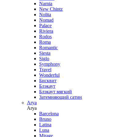
Narnia
New Chintz
Nolita
Nomad
Palace
Riviera
Rodos
Roma
Romantic
Siesta
Siglo
Symphony
Travel
Wonderful
Бисквит
Блэкаут
Блэкаут мягкий
Затемняющий сатин
Arya
Arya
Barcelona
Bruno
Latina
Luna
Mirage