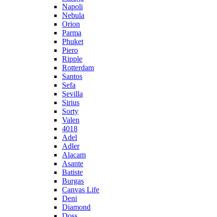
Napoli
Nebula
Orion
Parma
Phuket
Piero
Ripple
Rotterdam
Santos
Sefa
Sevilla
Sirius
Sorty
Valen
4018
Adel
Adler
Alacam
Asante
Batiste
Burgas
Canvas Life
Deni
Diamond
Doss