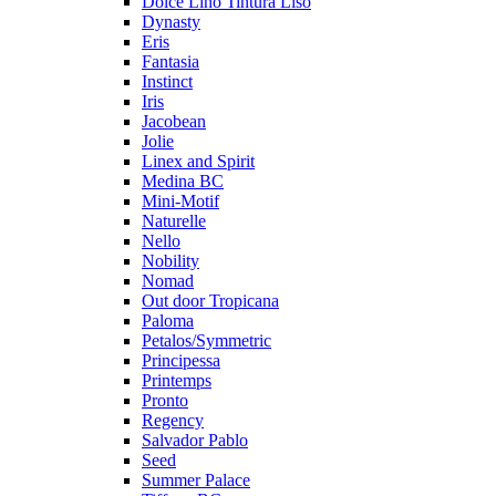
Dolce Lino Tintura Liso
Dynasty
Eris
Fantasia
Instinct
Iris
Jacobean
Jolie
Linex and Spirit
Medina BC
Mini-Motif
Naturelle
Nello
Nobility
Nomad
Out door Tropicana
Paloma
Petalos/Symmetric
Principessa
Printemps
Pronto
Regency
Salvador Pablo
Seed
Summer Palace