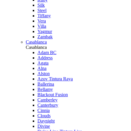
Silk
Steel
Tiffany
Vera
Villa
Yagmur
Zambak
Casablanca
Casablanca
Adam BC
Address
Agata
Alna
Alston
Azov Tintura Raya
Ballerina
Bellamy
Blackout Fusion
Camberley
Canterbury
Cinnia
Clouds
Daynight
Divine