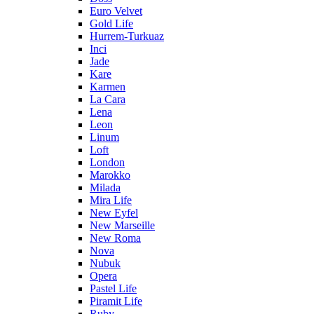
Euro Velvet
Gold Life
Hurrem-Turkuaz
Inci
Jade
Kare
Karmen
La Cara
Lena
Leon
Linum
Loft
London
Marokko
Milada
Mira Life
New Eyfel
New Marseille
New Roma
Nova
Nubuk
Opera
Pastel Life
Piramit Life
Ruby