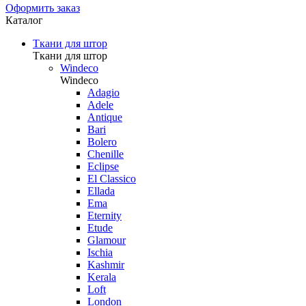
Оформить заказ
Каталог
Ткани для штор
Ткани для штор
Windeco
Windeco
Adagio
Adele
Antique
Bari
Bolero
Chenille
Eclipse
El Classico
Ellada
Ema
Eternity
Etude
Glamour
Ischia
Kashmir
Kerala
Loft
London