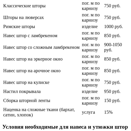
пог. м по
Классические шторы
750 руб.
карнизу
пог. м по
Шторы на люверсах
750 руб.
карнизу
Римские шторы
изделие
1000 руб.
пог. м по
Навес штор с ламбрекеном
850 руб.
карнизу
пог. м по
900-1050
Навес штор со сложным ламбрекеном
карнизу
руб.
пог. м по
Навес штор на эркерное окно
850 руб.
карнизу
пог. м по
Навес штор на арочное окно
850 руб.
карнизу
пог. м по
Навес штор на кулиске
750 руб.
карнизу
Настил покрывала
изделие
950 руб.
пог. м по
Сборка шторной ленты
150 руб.
карнизу
Наценка на сложные ткани (бархат,
услуга
15%
сатин, хлопок)
Условия необходимые для навеса и утюжки штор