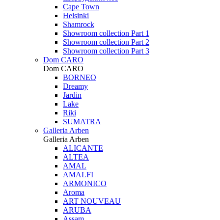
Cape Town
Helsinki
Shamrock
Showroom collection Part 1
Showroom collection Part 2
Showroom collection Part 3
Dom CARO
Dom CARO
BORNEO
Dreamy
Jardin
Lake
Riki
SUMATRA
Galleria Arben
Galleria Arben
ALICANTE
ALTEA
AMAL
AMALFI
ARMONICO
Aroma
ART NOUVEAU
ARUBA
Assam