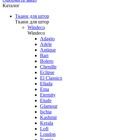
Каталог
Ткани для штор
Ткани для штор
Windeco
Windeco
Adagio
Adele
Antique
Bari
Bolero
Chenille
Eclipse
El Classico
Ellada
Ema
Eternity
Etude
Glamour
Ischia
Kashmir
Kerala
Loft
London
Narnia