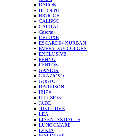
BARON
BERNINI
BRUGGE
CALIPSO
CAPITAL
Caserta
DELUXE
ESCARDIN KURBAN
EVERYDAY COLORS
EXCLUSIVE
FENNO
FENTON
GANDIA
GRAZIOSO
GUSTO
HARRISON
IBIZA
ILLUSION
JADE
JUST CUVE
LEA
LINEN INSTINCTS
LUNGOMARE
LYKIA
MALDIVES