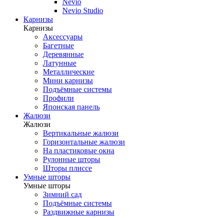
Nevio
Nevio Studio
Карнизы
Карнизы
Аксессуары
Багетные
Деревянные
Латунные
Металлические
Мини карнизы
Подъёмные системы
Профили
Японская панель
Жалюзи
Жалюзи
Вертикальные жалюзи
Горизонтальные жалюзи
На пластиковые окна
Рулонные шторы
Шторы плиссе
Умные шторы
Умные шторы
Зимний сад
Подъёмные системы
Раздвижные карнизы