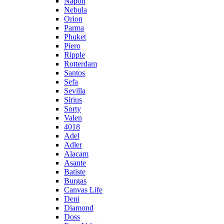
Napoli
Nebula
Orion
Parma
Phuket
Piero
Ripple
Rotterdam
Santos
Sefa
Sevilla
Sirius
Sorty
Valen
4018
Adel
Adler
Alacam
Asante
Batiste
Burgas
Canvas Life
Deni
Diamond
Doss