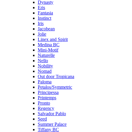
Dynasty
Eris
Fantasia
Instinct
Iris
Jacobean
Jolie
Linex and Spirit
Medina BC
Mini-Motif
Naturelle
Nello
Nobility
Nomad
Out door Tropicana
Paloma
Petalos/Symmetric
Principessa
Printemps
Pronto
Regency
Salvador Pablo
Seed
Summer Palace
Tiffany BC