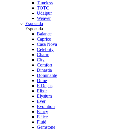
Timeless
TOTO
Udaipur
Weaver
Espocada
Espocada
Balance
Caprice
Casa Nova
Celebrity
Charm
City
Comfort
Dinastia
Dominante
Dune
E.Degas
Elixir
Elysium
Ever
Evolution
Fancy
Felice
Fluid
Gemstone