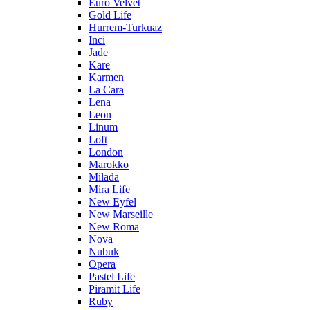
Euro Velvet
Gold Life
Hurrem-Turkuaz
Inci
Jade
Kare
Karmen
La Cara
Lena
Leon
Linum
Loft
London
Marokko
Milada
Mira Life
New Eyfel
New Marseille
New Roma
Nova
Nubuk
Opera
Pastel Life
Piramit Life
Ruby