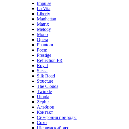
Impulse
La Vita
Liberty
Manhattan
Matrix
Melody
Mono
Opera
Phantom
Poem
Prestige
Reflection FR
Royal
Siesta
Silk Road
Structure
The Clouds
Twinkle
Utopia
Zephir
Альбион
Контакт
Симфония природы
Сохо
Шервудский лес