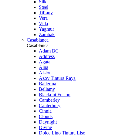
Silk
Steel
Tiffany
Vera
Villa
Yagmur
Zambak
Casablanca
Casablanca
Adam BC
Address
Agata
Alna
Alston
Azov Tintura Raya
Ballerina
Bellamy
Blackout Fusion
Camberley
Canterbury
Cinnia
Clouds
Daynight
Divine
Dolce Lino Tintura Liso