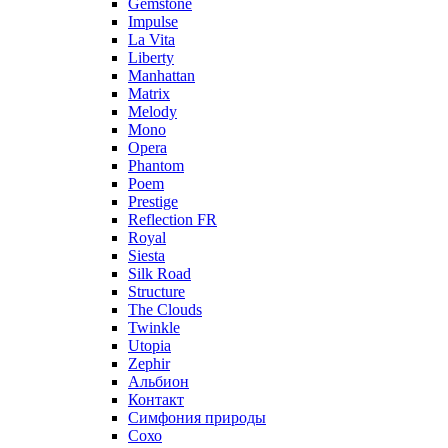
Gemstone
Impulse
La Vita
Liberty
Manhattan
Matrix
Melody
Mono
Opera
Phantom
Poem
Prestige
Reflection FR
Royal
Siesta
Silk Road
Structure
The Clouds
Twinkle
Utopia
Zephir
Альбион
Контакт
Симфония природы
Сохо