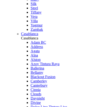
Silk
Steel
Tiffany
Vera
Villa
Yagmur
Zambak
Casablanca
Casablanca
Adam BC
Address
Agata
Alna
Alston
Azov Tintura Raya
Ballerina
Bellamy
Blackout Fusion
Camberley
Canterbury
Cinnia
Clouds
Daynight
Divine
Dolce Lino Tintura Liso