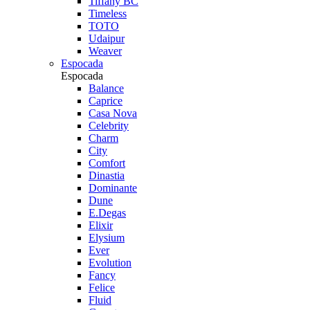
Tiffany BC
Timeless
TOTO
Udaipur
Weaver
Espocada
Espocada
Balance
Caprice
Casa Nova
Celebrity
Charm
City
Comfort
Dinastia
Dominante
Dune
E.Degas
Elixir
Elysium
Ever
Evolution
Fancy
Felice
Fluid