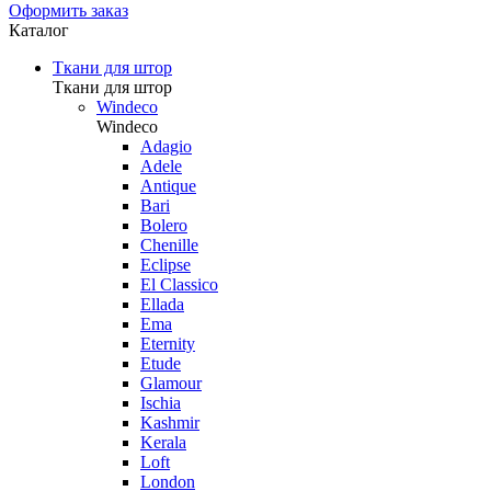
Оформить заказ
Каталог
Ткани для штор
Ткани для штор
Windeco
Windeco
Adagio
Adele
Antique
Bari
Bolero
Chenille
Eclipse
El Classico
Ellada
Ema
Eternity
Etude
Glamour
Ischia
Kashmir
Kerala
Loft
London