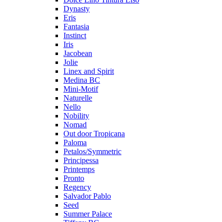
Dynasty
Eris
Fantasia
Instinct
Iris
Jacobean
Jolie
Linex and Spirit
Medina BC
Mini-Motif
Naturelle
Nello
Nobility
Nomad
Out door Tropicana
Paloma
Petalos/Symmetric
Principessa
Printemps
Pronto
Regency
Salvador Pablo
Seed
Summer Palace