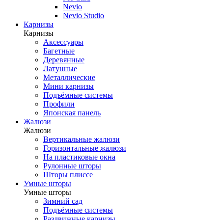
Nevio
Nevio Studio
Карнизы
Карнизы
Аксессуары
Багетные
Деревянные
Латунные
Металлические
Мини карнизы
Подъёмные системы
Профили
Японская панель
Жалюзи
Жалюзи
Вертикальные жалюзи
Горизонтальные жалюзи
На пластиковые окна
Рулонные шторы
Шторы плиссе
Умные шторы
Умные шторы
Зимний сад
Подъёмные системы
Раздвижные карнизы