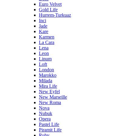
Euro Velvet
Gold Life
Hurrem-Turkuaz
Inci
Jade
Kare
Karmen
La Cara
Lena
Leon
Linum
Loft
London
Marokko
Milada
Mira Life
New Eyfel
New Marseille
New Roma
Nova
Nubuk
Opera
Pastel Life
Piramit Life
Ruby