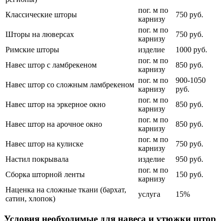
пог. м по
Классические шторы
750 руб.
карнизу
пог. м по
Шторы на люверсах
750 руб.
карнизу
Римские шторы
изделие
1000 руб.
пог. м по
Навес штор с ламбрекеном
850 руб.
карнизу
пог. м по
900-1050
Навес штор со сложным ламбрекеном
карнизу
руб.
пог. м по
Навес штор на эркерное окно
850 руб.
карнизу
пог. м по
Навес штор на арочное окно
850 руб.
карнизу
пог. м по
Навес штор на кулиске
750 руб.
карнизу
Настил покрывала
изделие
950 руб.
пог. м по
Сборка шторной ленты
150 руб.
карнизу
Наценка на сложные ткани (бархат,
услуга
15%
сатин, хлопок)
Условия необходимые для навеса и утюжки штор