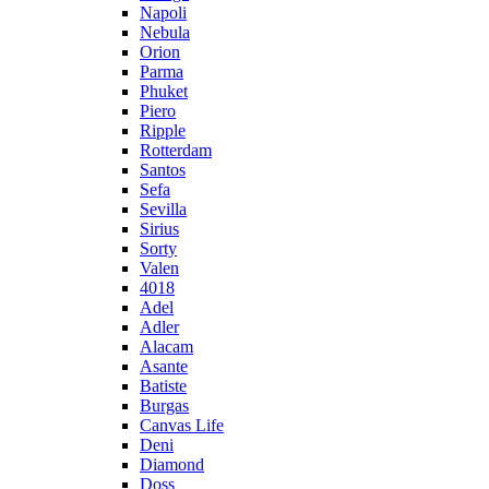
Napoli
Nebula
Orion
Parma
Phuket
Piero
Ripple
Rotterdam
Santos
Sefa
Sevilla
Sirius
Sorty
Valen
4018
Adel
Adler
Alacam
Asante
Batiste
Burgas
Canvas Life
Deni
Diamond
Doss