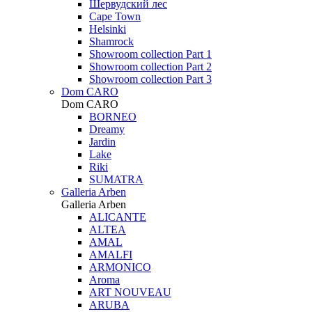
Шервудский лес
Cape Town
Helsinki
Shamrock
Showroom collection Part 1
Showroom collection Part 2
Showroom collection Part 3
Dom CARO
Dom CARO
BORNEO
Dreamy
Jardin
Lake
Riki
SUMATRA
Galleria Arben
Galleria Arben
ALICANTE
ALTEA
AMAL
AMALFI
ARMONICO
Aroma
ART NOUVEAU
ARUBA