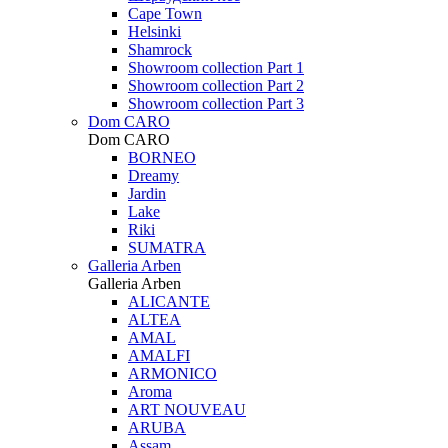
Cape Town
Helsinki
Shamrock
Showroom collection Part 1
Showroom collection Part 2
Showroom collection Part 3
Dom CARO
Dom CARO
BORNEO
Dreamy
Jardin
Lake
Riki
SUMATRA
Galleria Arben
Galleria Arben
ALICANTE
ALTEA
AMAL
AMALFI
ARMONICO
Aroma
ART NOUVEAU
ARUBA
Assam