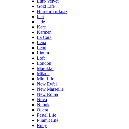
Euro Velvet
Gold Life
Hurrem-Turkuaz
Inci
Jade
Kare
Karmen
La Cara
Lena
Leon
Linum
Loft
London
Marokko
Milada
Mira Life
New Eyfel
New Marseille
New Roma
Nova
Nubuk
Opera
Pastel Life
Piramit Life
Ruby