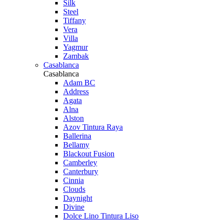
Silk
Steel
Tiffany
Vera
Villa
Yagmur
Zambak
Casablanca
Casablanca
Adam BC
Address
Agata
Alna
Alston
Azov Tintura Raya
Ballerina
Bellamy
Blackout Fusion
Camberley
Canterbury
Cinnia
Clouds
Daynight
Divine
Dolce Lino Tintura Liso