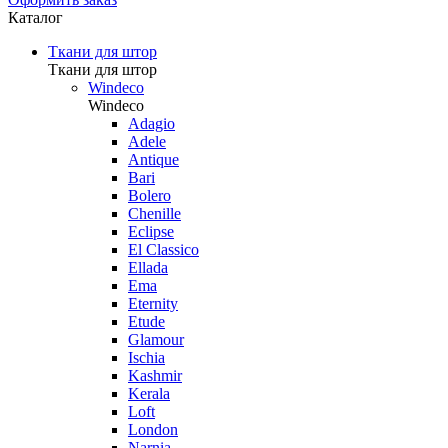
Каталог
Ткани для штор
Ткани для штор
Windeco
Windeco
Adagio
Adele
Antique
Bari
Bolero
Chenille
Eclipse
El Classico
Ellada
Ema
Eternity
Etude
Glamour
Ischia
Kashmir
Kerala
Loft
London
Narnia