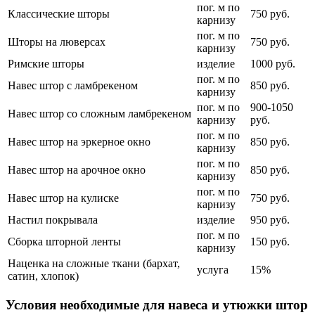
пог. м по
Классические шторы
750 руб.
карнизу
пог. м по
Шторы на люверсах
750 руб.
карнизу
Римские шторы
изделие
1000 руб.
пог. м по
Навес штор с ламбрекеном
850 руб.
карнизу
пог. м по
900-1050
Навес штор со сложным ламбрекеном
карнизу
руб.
пог. м по
Навес штор на эркерное окно
850 руб.
карнизу
пог. м по
Навес штор на арочное окно
850 руб.
карнизу
пог. м по
Навес штор на кулиске
750 руб.
карнизу
Настил покрывала
изделие
950 руб.
пог. м по
Сборка шторной ленты
150 руб.
карнизу
Наценка на сложные ткани (бархат,
услуга
15%
сатин, хлопок)
Условия необходимые для навеса и утюжки штор