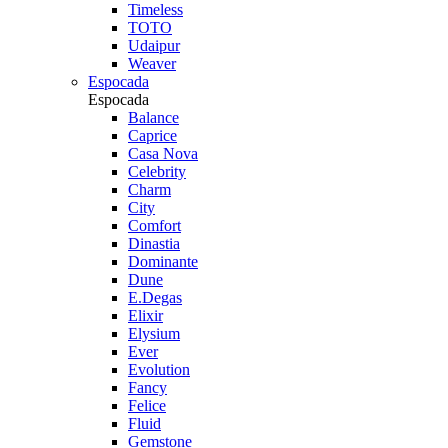
Timeless
TOTO
Udaipur
Weaver
Espocada
Espocada
Balance
Caprice
Casa Nova
Celebrity
Charm
City
Comfort
Dinastia
Dominante
Dune
E.Degas
Elixir
Elysium
Ever
Evolution
Fancy
Felice
Fluid
Gemstone