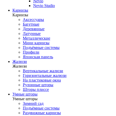
Nevio
Nevio Studio
Карнизы
Карнизы
Аксессуары
Багетные
Деревянные
Латунные
Металлические
Мини карнизы
Подъёмные системы
Профили
Японская панель
Жалюзи
Жалюзи
Вертикальные жалюзи
Горизонтальные жалюзи
На пластиковые окна
Рулонные шторы
Шторы плиссе
Умные шторы
Умные шторы
Зимний сад
Подъёмные системы
Раздвижные карнизы