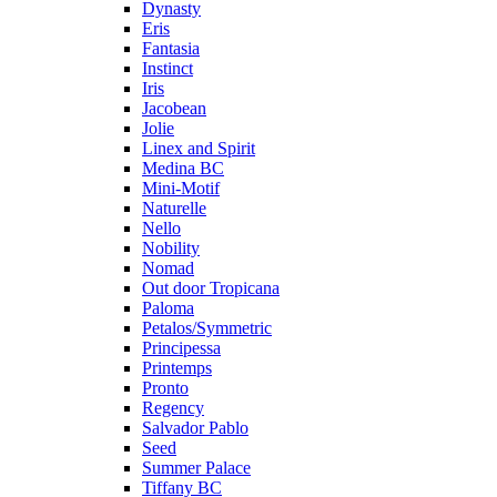
Dynasty
Eris
Fantasia
Instinct
Iris
Jacobean
Jolie
Linex and Spirit
Medina BC
Mini-Motif
Naturelle
Nello
Nobility
Nomad
Out door Tropicana
Paloma
Petalos/Symmetric
Principessa
Printemps
Pronto
Regency
Salvador Pablo
Seed
Summer Palace
Tiffany BC