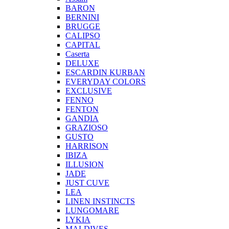
BARON
BERNINI
BRUGGE
CALIPSO
CAPITAL
Caserta
DELUXE
ESCARDIN KURBAN
EVERYDAY COLORS
EXCLUSIVE
FENNO
FENTON
GANDIA
GRAZIOSO
GUSTO
HARRISON
IBIZA
ILLUSION
JADE
JUST CUVE
LEA
LINEN INSTINCTS
LUNGOMARE
LYKIA
MALDIVES