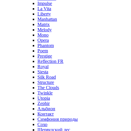
Impulse
La Vita
Liberty
Manhattan
Matrix
Melody
Mono
Opera
Phantom
Poem
Prestige
Reflection FR
Royal
Siesta
Silk Road
Structure
The Clouds
Twinkle
Utopia
Zephir
Альбион
Контакт
Симфония природы
Сохо
Шервудский лес