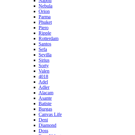
Napoli
Nebula
Orion
Parma
Phuket
Piero
Ripple
Rotterdam
Santos
Sefa
Sevilla
Sirius
Sorty
Valen
4018
Adel
Adler
Alacam
Asante
Batiste
Burgas
Canvas Life
Deni
Diamond
Doss