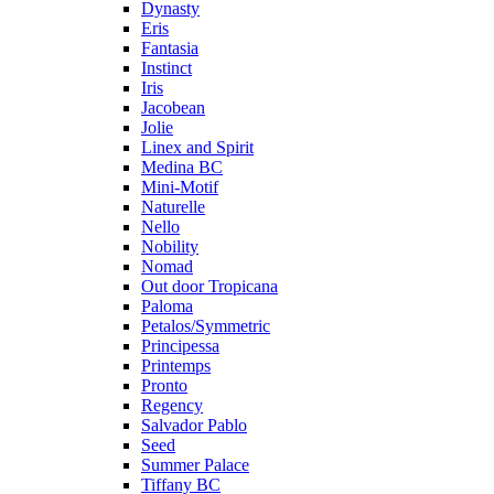
Dynasty
Eris
Fantasia
Instinct
Iris
Jacobean
Jolie
Linex and Spirit
Medina BC
Mini-Motif
Naturelle
Nello
Nobility
Nomad
Out door Tropicana
Paloma
Petalos/Symmetric
Principessa
Printemps
Pronto
Regency
Salvador Pablo
Seed
Summer Palace
Tiffany BC