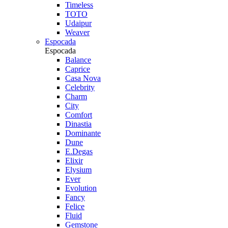
Timeless
TOTO
Udaipur
Weaver
Espocada
Espocada
Balance
Caprice
Casa Nova
Celebrity
Charm
City
Comfort
Dinastia
Dominante
Dune
E.Degas
Elixir
Elysium
Ever
Evolution
Fancy
Felice
Fluid
Gemstone