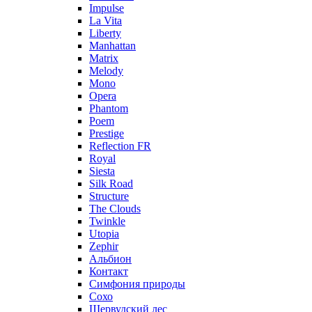
Impulse
La Vita
Liberty
Manhattan
Matrix
Melody
Mono
Opera
Phantom
Poem
Prestige
Reflection FR
Royal
Siesta
Silk Road
Structure
The Clouds
Twinkle
Utopia
Zephir
Альбион
Контакт
Симфония природы
Сохо
Шервудский лес