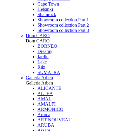
Cape Town
Helsinki
Shamrock
Showroom collection Part 1
Showroom collection Part 2
Showroom collection Part 3
Dom CARO
Dom CARO
BORNEO
Dreamy
Jardin
Lake
Riki
SUMATRA
Galleria Arben
Galleria Arben
ALICANTE
ALTEA
AMAL
AMALFI
ARMONICO
Aroma
ART NOUVEAU
ARUBA
Assam