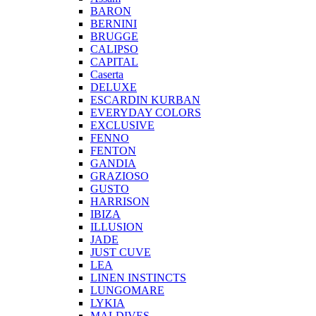
BARON
BERNINI
BRUGGE
CALIPSO
CAPITAL
Caserta
DELUXE
ESCARDIN KURBAN
EVERYDAY COLORS
EXCLUSIVE
FENNO
FENTON
GANDIA
GRAZIOSO
GUSTO
HARRISON
IBIZA
ILLUSION
JADE
JUST CUVE
LEA
LINEN INSTINCTS
LUNGOMARE
LYKIA
MALDIVES