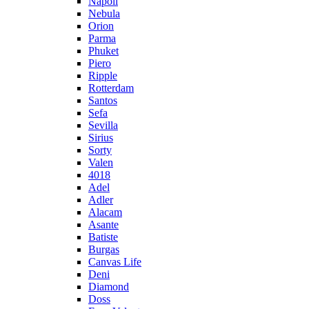
Napoli
Nebula
Orion
Parma
Phuket
Piero
Ripple
Rotterdam
Santos
Sefa
Sevilla
Sirius
Sorty
Valen
4018
Adel
Adler
Alacam
Asante
Batiste
Burgas
Canvas Life
Deni
Diamond
Doss