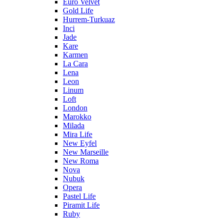
Euro Velvet
Gold Life
Hurrem-Turkuaz
Inci
Jade
Kare
Karmen
La Cara
Lena
Leon
Linum
Loft
London
Marokko
Milada
Mira Life
New Eyfel
New Marseille
New Roma
Nova
Nubuk
Opera
Pastel Life
Piramit Life
Ruby