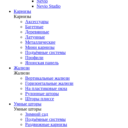
Nevio
Nevio Studio
Карнизы
Карнизы
Аксессуары
Багетные
Деревянные
Латунные
Металлические
Мини карнизы
Подъёмные системы
Профили
Японская панель
Жалюзи
Жалюзи
Вертикальные жалюзи
Горизонтальные жалюзи
На пластиковые окна
Рулонные шторы
Шторы плиссе
Умные шторы
Умные шторы
Зимний сад
Подъёмные системы
Раздвижные карнизы