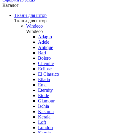
Каталог
Ткани для штор
Ткани для штор
Windeco
Windeco
Adagio
Adele
Antique
Bari
Bolero
Chenille
Eclipse
El Classico
Ellada
Ema
Eternity
Etude
Glamour
Ischia
Kashmir
Kerala
Loft
London
Narnia