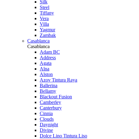
Silk
Steel
Tiffany
Vera
Villa
Yagmur
Zambak
Casablanca
Casablanca
Adam BC
Address
Agata
Alna
Alston
Azov Tintura Raya
Ballerina
Bellamy
Blackout Fusion
Camberley
Canterbury
Cinnia
Clouds
Daynight
Divine
Dolce Lino Tintura Liso