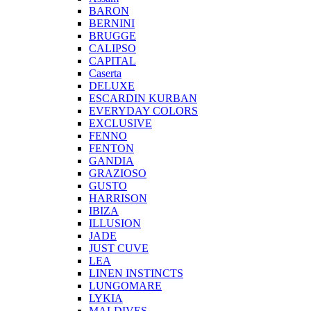
BARON
BERNINI
BRUGGE
CALIPSO
CAPITAL
Caserta
DELUXE
ESCARDIN KURBAN
EVERYDAY COLORS
EXCLUSIVE
FENNO
FENTON
GANDIA
GRAZIOSO
GUSTO
HARRISON
IBIZA
ILLUSION
JADE
JUST CUVE
LEA
LINEN INSTINCTS
LUNGOMARE
LYKIA
MALDIVES