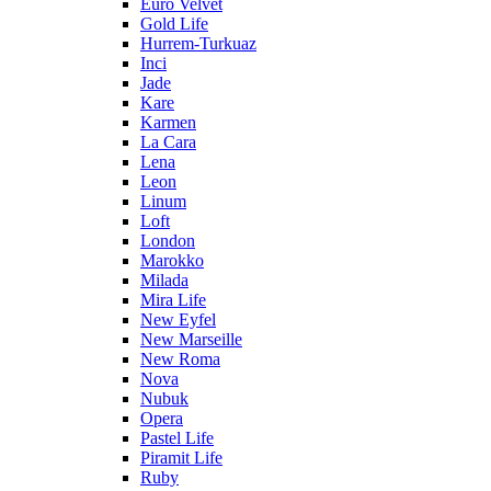
Euro Velvet
Gold Life
Hurrem-Turkuaz
Inci
Jade
Kare
Karmen
La Cara
Lena
Leon
Linum
Loft
London
Marokko
Milada
Mira Life
New Eyfel
New Marseille
New Roma
Nova
Nubuk
Opera
Pastel Life
Piramit Life
Ruby