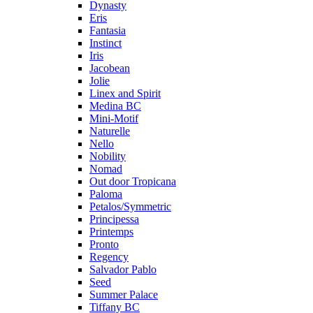
Dynasty
Eris
Fantasia
Instinct
Iris
Jacobean
Jolie
Linex and Spirit
Medina BC
Mini-Motif
Naturelle
Nello
Nobility
Nomad
Out door Tropicana
Paloma
Petalos/Symmetric
Principessa
Printemps
Pronto
Regency
Salvador Pablo
Seed
Summer Palace
Tiffany BC