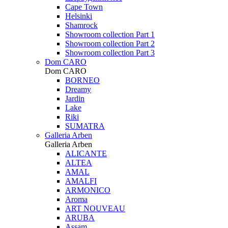
Cape Town
Helsinki
Shamrock
Showroom collection Part 1
Showroom collection Part 2
Showroom collection Part 3
Dom CARO
Dom CARO
BORNEO
Dreamy
Jardin
Lake
Riki
SUMATRA
Galleria Arben
Galleria Arben
ALICANTE
ALTEA
AMAL
AMALFI
ARMONICO
Aroma
ART NOUVEAU
ARUBA
Assam