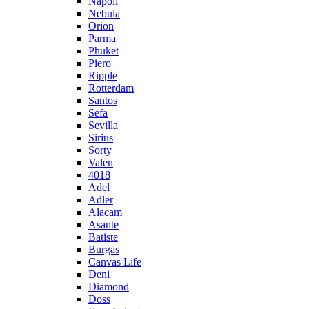
Napoli
Nebula
Orion
Parma
Phuket
Piero
Ripple
Rotterdam
Santos
Sefa
Sevilla
Sirius
Sorty
Valen
4018
Adel
Adler
Alacam
Asante
Batiste
Burgas
Canvas Life
Deni
Diamond
Doss