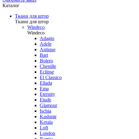
Каталог
Ткани для штор
Ткани для штор
Windeco
Windeco
Adagio
Adele
Antique
Bari
Bolero
Chenille
Eclipse
El Classico
Ellada
Ema
Eternity
Etude
Glamour
Ischia
Kashmir
Kerala
Loft
London
Narnia