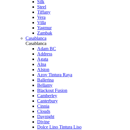
Silk
Steel
Tiffany
Vera
Villa
Yagmur
Zambak
Casablanca
Casablanca
Adam BC
Address
Agata
Alna
Alston
Azov Tintura Raya
Ballerina
Bellamy
Blackout Fusion
Camberley
Canterbury
Cinnia
Clouds
Daynight
Divine
Dolce Lino Tintura Liso