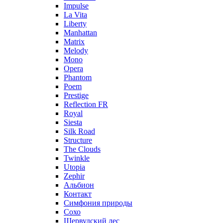
Impulse
La Vita
Liberty
Manhattan
Matrix
Melody
Mono
Opera
Phantom
Poem
Prestige
Reflection FR
Royal
Siesta
Silk Road
Structure
The Clouds
Twinkle
Utopia
Zephir
Альбион
Контакт
Симфония природы
Сохо
Шервудский лес