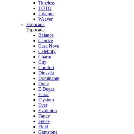
Timeless
TOTO
Udaipur
Weaver
Espocada
Espocada
Balance
Caprice
Casa Nova
Celebrity
Charm
City
Comfort
Dinastia
Dominante
Dune
E.Degas
Elixir
Elysium
Ever
Evolution
Fancy
Felice
Fluid
Gemstone