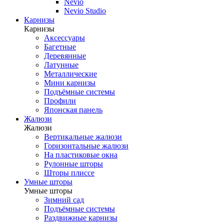
Nevio
Nevio Studio
Карнизы
Карнизы
Аксессуары
Багетные
Деревянные
Латунные
Металлические
Мини карнизы
Подъёмные системы
Профили
Японская панель
Жалюзи
Жалюзи
Вертикальные жалюзи
Горизонтальные жалюзи
На пластиковые окна
Рулонные шторы
Шторы плиссе
Умные шторы
Умные шторы
Зимний сад
Подъёмные системы
Раздвижные карнизы