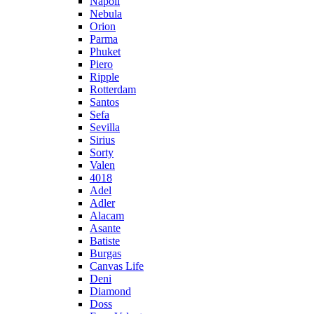
Napoli
Nebula
Orion
Parma
Phuket
Piero
Ripple
Rotterdam
Santos
Sefa
Sevilla
Sirius
Sorty
Valen
4018
Adel
Adler
Alacam
Asante
Batiste
Burgas
Canvas Life
Deni
Diamond
Doss