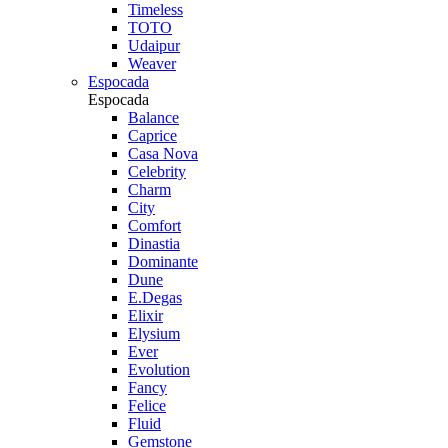
Timeless
TOTO
Udaipur
Weaver
Espocada
Espocada
Balance
Caprice
Casa Nova
Celebrity
Charm
City
Comfort
Dinastia
Dominante
Dune
E.Degas
Elixir
Elysium
Ever
Evolution
Fancy
Felice
Fluid
Gemstone