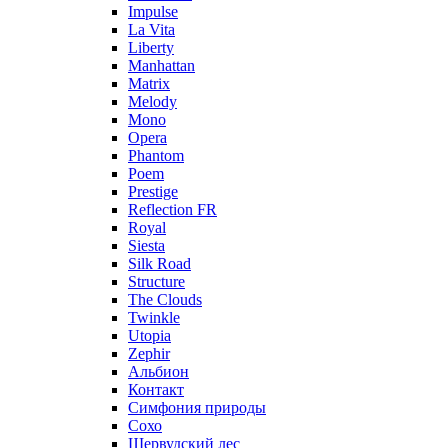
Impulse
La Vita
Liberty
Manhattan
Matrix
Melody
Mono
Opera
Phantom
Poem
Prestige
Reflection FR
Royal
Siesta
Silk Road
Structure
The Clouds
Twinkle
Utopia
Zephir
Альбион
Контакт
Симфония природы
Сохо
Шервудский лес