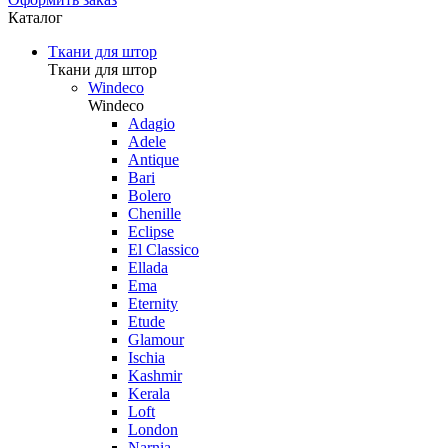
Каталог
Ткани для штор
Ткани для штор
Windeco
Windeco
Adagio
Adele
Antique
Bari
Bolero
Chenille
Eclipse
El Classico
Ellada
Ema
Eternity
Etude
Glamour
Ischia
Kashmir
Kerala
Loft
London
Narnia