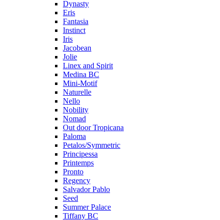
Dynasty
Eris
Fantasia
Instinct
Iris
Jacobean
Jolie
Linex and Spirit
Medina BC
Mini-Motif
Naturelle
Nello
Nobility
Nomad
Out door Tropicana
Paloma
Petalos/Symmetric
Principessa
Printemps
Pronto
Regency
Salvador Pablo
Seed
Summer Palace
Tiffany BC