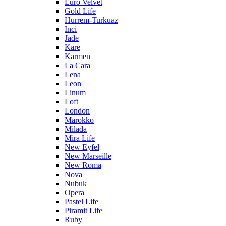
Euro Velvet
Gold Life
Hurrem-Turkuaz
Inci
Jade
Kare
Karmen
La Cara
Lena
Leon
Linum
Loft
London
Marokko
Milada
Mira Life
New Eyfel
New Marseille
New Roma
Nova
Nubuk
Opera
Pastel Life
Piramit Life
Ruby