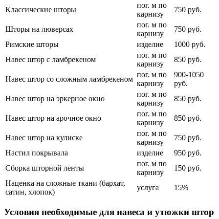
пог. м по
Классические шторы
750 руб.
карнизу
пог. м по
Шторы на люверсах
750 руб.
карнизу
Римские шторы
изделие
1000 руб.
пог. м по
Навес штор с ламбрекеном
850 руб.
карнизу
пог. м по
900-1050
Навес штор со сложным ламбрекеном
карнизу
руб.
пог. м по
Навес штор на эркерное окно
850 руб.
карнизу
пог. м по
Навес штор на арочное окно
850 руб.
карнизу
пог. м по
Навес штор на кулиске
750 руб.
карнизу
Настил покрывала
изделие
950 руб.
пог. м по
Сборка шторной ленты
150 руб.
карнизу
Наценка на сложные ткани (бархат,
услуга
15%
сатин, хлопок)
Условия необходимые для навеса и утюжки штор