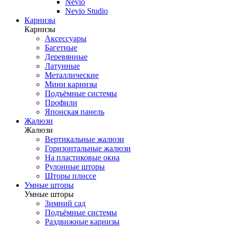
Nevio
Nevio Studio
Карнизы
Карнизы
Аксессуары
Багетные
Деревянные
Латунные
Металлические
Мини карнизы
Подъёмные системы
Профили
Японская панель
Жалюзи
Жалюзи
Вертикальные жалюзи
Горизонтальные жалюзи
На пластиковые окна
Рулонные шторы
Шторы плиссе
Умные шторы
Умные шторы
Зимний сад
Подъёмные системы
Раздвижные карнизы