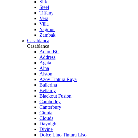
Silk
Steel
Tiffany
Vera
Villa
Yagmur
Zambak
Casablanca
Casablanca
Adam BC
Address
Agata
Alna
Alston
Azov Tintura Raya
Ballerina
Bellamy
Blackout Fusion
Camberley
Canterbury
Cinnia
Clouds
Daynight
Divine
Dolce Lino Tintura Liso