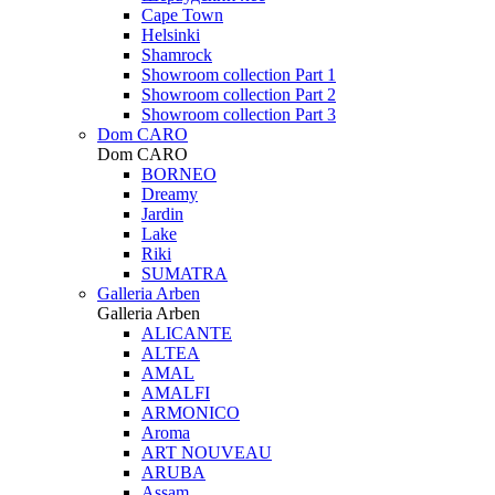
Cape Town
Helsinki
Shamrock
Showroom collection Part 1
Showroom collection Part 2
Showroom collection Part 3
Dom CARO
Dom CARO
BORNEO
Dreamy
Jardin
Lake
Riki
SUMATRA
Galleria Arben
Galleria Arben
ALICANTE
ALTEA
AMAL
AMALFI
ARMONICO
Aroma
ART NOUVEAU
ARUBA
Assam