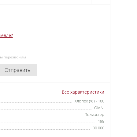
N
евле?
мы перезвоним
Отправить
Все характеристики
Хлопок (%) - 100
OMNI
Полиэстер
199
30 000